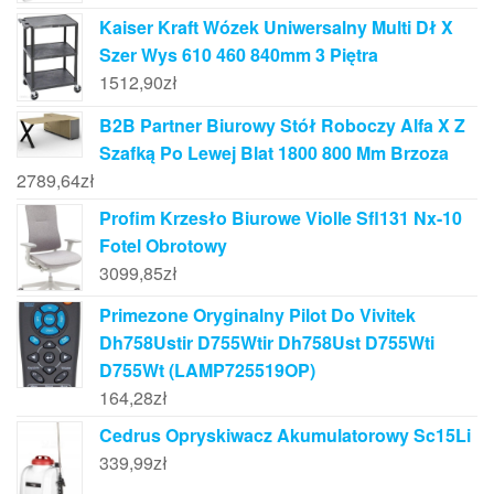
Kaiser Kraft Wózek Uniwersalny Multi Dł X
Szer Wys 610 460 840mm 3 Piętra
1512,90
zł
B2B Partner Biurowy Stół Roboczy Alfa X Z
Szafką Po Lewej Blat 1800 800 Mm Brzoza
2789,64
zł
Profim Krzesło Biurowe Violle Sfl131 Nx-10
Fotel Obrotowy
3099,85
zł
Primezone Oryginalny Pilot Do Vivitek
Dh758Ustir D755Wtir Dh758Ust D755Wti
D755Wt (LAMP725519OP)
164,28
zł
Cedrus Opryskiwacz Akumulatorowy Sc15Li
339,99
zł