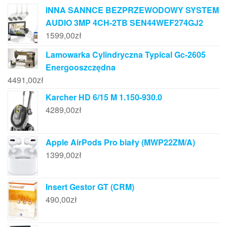
INNA SANNCE BEZPRZEWODOWY SYSTEM
AUDIO 3MP 4CH-2TB SEN44WEF274GJ2
1599,00
zł
Lamowarka Cylindryczna Typical Gc-2605
Energooszczędna
4491,00
zł
Karcher HD 6/15 M 1.150-930.0
4289,00
zł
Apple AirPods Pro biały (MWP22ZM/A)
1399,00
zł
Insert Gestor GT (CRM)
490,00
zł