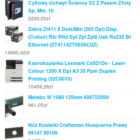
Cyfrowy Uchwyt Ścienny S2 Z Pasem Złoty
Sp. Mm. 10
2200,00
zł
Zebra Zt411 8 Dots/Mm (203 Dpi) Disp.
(Colour) Rtc Rfid Epl Zpl Zplii Usb Rs232 Bt
Ethernet (ZT41142T0E00C0Z)
14660,42
zł
Kserokopiarka Lexmark Cs921De - Laser
Colour 1200 X Dpi A3 35 Ppm Duplex
Printing (32C0010)
10459,26
zł
Metabo W 1080 125mm 606722000
461,05
zł
Nóż Kosiarki Craftsman Husqvarna Prawy
99147 99109