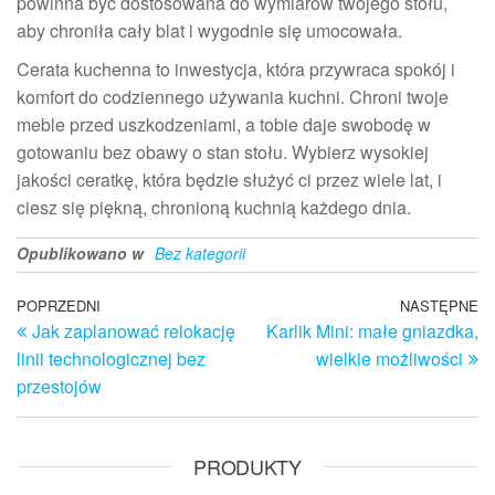
powinna być dostosowana do wymiarów twojego stołu,
aby chroniła cały blat i wygodnie się umocowała.
Cerata kuchenna to inwestycja, która przywraca spokój i
komfort do codziennego używania kuchni. Chroni twoje
meble przed uszkodzeniami, a tobie daje swobodę w
gotowaniu bez obawy o stan stołu. Wybierz wysokiej
jakości ceratkę, która będzie służyć ci przez wiele lat, i
ciesz się piękną, chronioną kuchnią każdego dnia.
Opublikowano w
Bez kategorii
Nawigacja
Poprzedni
POPRZEDNI
NASTĘPNE
N
Jak zaplanować relokację
Karlik Mini: małe gniazdka,
wpis
w
wpisu
linii technologicznej bez
wielkie możliwości
przestojów
PRODUKTY