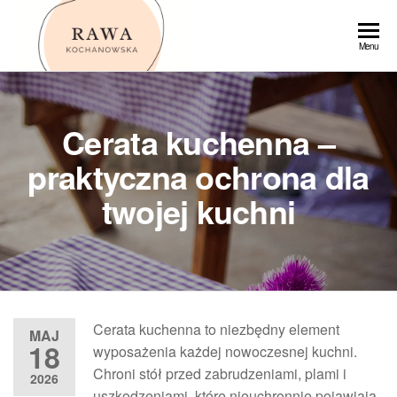
Przejdź
do
Rawa
Menu
treści
Cerata kuchenna –
praktyczna ochrona dla
twojej kuchni
Cerata kuchenna to niezbędny element
MAJ
18
wyposażenia każdej nowoczesnej kuchni.
Chroni stół przed zabrudzeniami, plami i
2026
uszkodzeniami, które nieuchronnie pojawiają