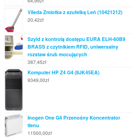
64,99
zł
Vileda Zmiotka z szufelką Leń (10421212)
20,42
zł
Szyld z kontrolą dostępu EURA ELH-60B9
BRASS z czytnikiem RFID, uniwersalny
rozstaw śrub mocujących
387,45
zł
Komputer HP Z4 G4 (8JK45EA)
9349,00
zł
Inogen One G4 Przenośny Koncentrator
tlenu
11500,00
zł