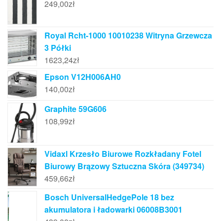
249,00
zł
Royal Rcht-1000 10010238 Witryna Grzewcza
3 Półki
1623,24
zł
Epson V12H006AH0
140,00
zł
Graphite 59G606
108,99
zł
Vidaxl Krzesło Biurowe Rozkładany Fotel
Biurowy Brązowy Sztuczna Skóra (349734)
459,66
zł
Bosch UniversalHedgePole 18 bez
akumulatora i ładowarki 06008B3001