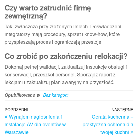
Czy warto zatrudnić firmę
zewnętrzną?
Tak, zwłaszcza przy złożonych liniach. Doświadczeni
integratorzy mają procedury, sprzęt i know‑how, które
przyspieszają proces i ograniczają przestoje.
Co zrobić po zakończeniu relokacji?
Dokonaj pełnej walidacji, zaktualizuj instrukcje obsługi i
konserwacji, przeszkol personel. Sporządź raport z
lekcjami i zaktualizuj plan awaryjny na przyszłość.
Opublikowano w
Bez kategorii
Nawigacja
Poprzedni
POPRZEDNI
NASTĘPNE
N
Wynajem nagłośnienia i
Cerata kuchenna –
wpis
w
wpisu
instalacje AV dla eventów w
praktyczna ochrona dla
Warszawie
twojej kuchni