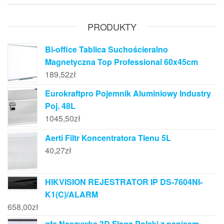
PRODUKTY
Bi-office Tablica Suchościeralno
Magnetyczna Top Professional 60x45cm
189,52
zł
Eurokraftpro Pojemnik Aluminiowy Industry
Poj. 48L
1045,50
zł
Aerti Filtr Koncentratora Tlenu 5L
40,27
zł
HIKVISION REJESTRATOR IP DS-7604NI-
K1(C)/ALARM
658,00
zł
gfc Naszywka 3D Flaga Polski z napisem