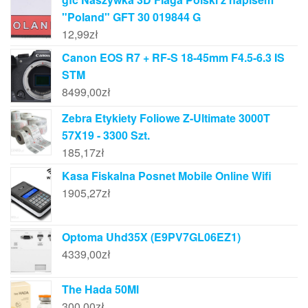
"Poland" GFT 30 019844 G
12,99
zł
Canon EOS R7 + RF-S 18-45mm F4.5-6.3 IS
STM
8499,00
zł
Zebra Etykiety Foliowe Z-Ultimate 3000T
57X19 - 3300 Szt.
185,17
zł
Kasa Fiskalna Posnet Mobile Online Wifi
1905,27
zł
Optoma Uhd35X (E9PV7GL06EZ1)
4339,00
zł
The Hada 50Ml
300,00
zł