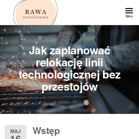
Przejdź
do
Rawa
Menu
treści
Jak zaplanować
relokację linii
technologicznej bez
przestojów
Wstęp
MAJ
16