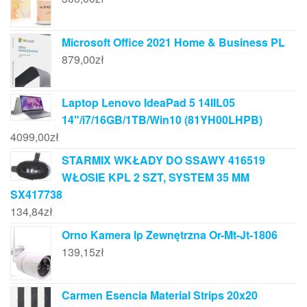
Microsoft Office 2021 Home & Business PL
879,00
zł
Laptop Lenovo IdeaPad 5 14IIL05
14"/i7/16GB/1TB/Win10 (81YH00LHPB)
4099,00
zł
STARMIX WKŁADY DO SSAWY 416519
WŁOSIE KPL 2 SZT, SYSTEM 35 MM
SX417738
134,84
zł
Orno Kamera Ip Zewnętrzna Or-Mt-Jt-1806
139,15
zł
Carmen Esencia Material Strips 20x20