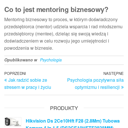
Co to jest mentoring biznesowy?
Mentoring biznesowy to proces, w którym doświadczony
przedsiębiorca (mentor) udziela wsparcia i rad młodszemu
przedsiębiorcy (mentee), dzieląc się swoją wiedzą i
doświadczeniem w celu rozwoju jego umiejętności i
powodzenia w biznesie.
Opublikowano w
Psychologia
Nawigacja
Poprzedni
POPRZEDNI
NASTĘPNE
N
Jak radzić sobie ze
Psychologia pozytywna siła
wpis
w
wpisu
stresem w pracy i życiu
optymizmu i resiliencji
PRODUKTY
Hikvision Ds 2Ce10Hft F28 (2.8Mm) Tubowa
Kamera 4 In 1 5 (DS2CE10HFTF2828MM)