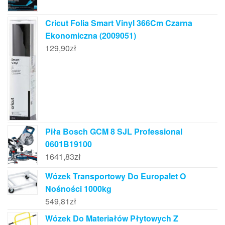
Cricut Folia Smart Vinyl 366Cm Czarna
Ekonomiczna (2009051)
129,90
zł
Piła Bosch GCM 8 SJL Professional
0601B19100
1641,83
zł
Wózek Transportowy Do Europalet O
Nośności 1000kg
549,81
zł
Wózek Do Materiałów Płytowych Z