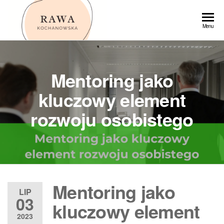
Przejdź
do
Rawa
Menu
treści
Mentoring jako
kluczowy element
rozwoju osobistego
Mentoring jako
LIP
03
kluczowy element
2023