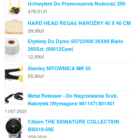
Uchwytem Do Przenoszenia Nośność 200
476,01
zł
HARD HEAD REGAŁ NAROŻNY 40 X 40 CM
39,99
zł
Etykiety Do Dymo S0722400 36X89 Białe
260Szt. (99012Cpw)
12,99
zł
Stanley NITOWNICA MR 55
55,80
zł
Metal Releaser - Do Nagrzewania Śrub,
Nakrętek (Wymagane 981147) 801401
1187,00
zł
Citizen THE SIGNATURE COLLECTION
BI5010-59E
359,00
zł