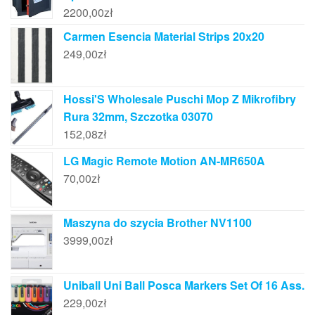
2200,00
zł
Carmen Esencia Material Strips 20x20
249,00
zł
Hossi'S Wholesale Puschi Mop Z Mikrofibry
Rura 32mm, Szczotka 03070
152,08
zł
LG Magic Remote Motion AN-MR650A
70,00
zł
Maszyna do szycia Brother NV1100
3999,00
zł
Uniball Uni Ball Posca Markers Set Of 16 Ass.
229,00
zł