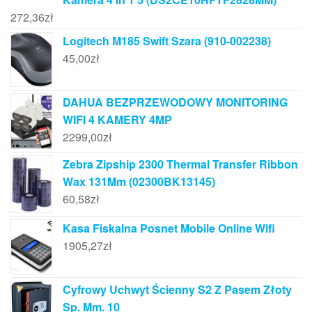
272,36
zł
Logitech M185 Swift Szara (910-002238)
45,00
zł
DAHUA BEZPRZEWODOWY MONITORING
WIFI 4 KAMERY 4MP
2299,00
zł
Zebra Zipship 2300 Thermal Transfer Ribbon
Wax 131Mm (02300BK13145)
60,58
zł
Kasa Fiskalna Posnet Mobile Online Wifi
1905,27
zł
Cyfrowy Uchwyt Ścienny S2 Z Pasem Złoty
Sp. Mm. 10