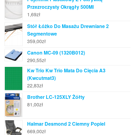
Przezroczysty Okrągły 500Ml
1,69
zł
Stół Łóżko Do Masażu Drewniane 2
Segmentowe
359,00
zł
Canon MC-09 (1320B012)
290,55
zł
Kw Trio Kw Trio Mata Do Cięcia A3
(Kwcutmat3)
22,83
zł
Brother LC-125XLY Żółty
81,00
zł
Halmar Desmond 2 Ciemny Popiel
669,00
zł