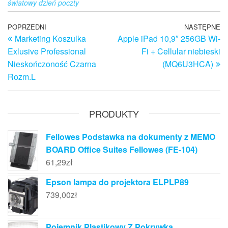
światowy dzień poczty
Nawigacja
Poprzedni
POPRZEDNI
NASTĘPNE
N
Marketing Koszulka
Apple iPad 10,9″ 256GB Wi-
wpis
w
wpisu
Exlusive Professional
Fi + Cellular niebieski
Nieskończoność Czarna
(MQ6U3HCA)
Rozm.L
PRODUKTY
Fellowes Podstawka na dokumenty z MEMO
BOARD Office Suites Fellowes (FE-104)
61,29
zł
Epson lampa do projektora ELPLP89
739,00
zł
Pojemnik Plastikowy Z Pokrywką