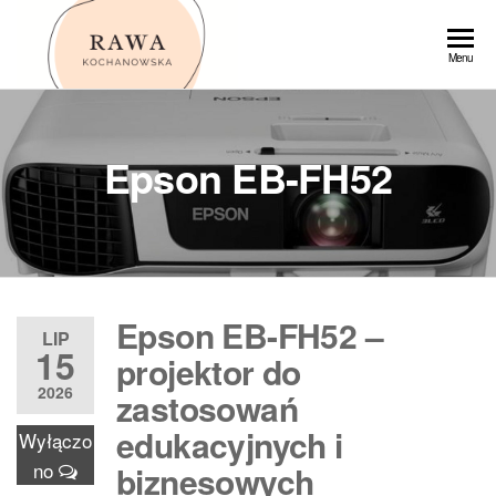
Przejdź
do
Rawa
Menu
treści
Epson EB-FH52
Epson EB-FH52 –
LIP
15
projektor do
2026
zastosowań
edukacyjnych i
Wyłączo
no
biznesowych