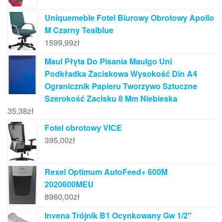
Uniquemeble Fotel Biurowy Obrotowy Apollo
M Czarny Tealblue
1599,99
zł
Maul Płyta Do Pisania Maulgo Uni
Podkładka Zaciskowa Wysokość Din A4
Ogranicznik Papieru Tworzywo Sztuczne
Szerokość Zacisku 8 Mm Niebieska
35,38
zł
Fotel obrotowy VICE
395,00
zł
Rexel Optimum AutoFeed+ 600M
2020600MEU
8960,00
zł
Invena Trójnik B1 Ocynkowany Gw 1/2"