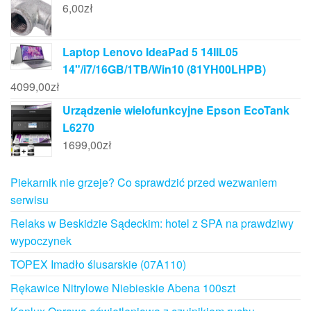
6,00
zł
Laptop Lenovo IdeaPad 5 14IIL05
14"/i7/16GB/1TB/Win10 (81YH00LHPB)
4099,00
zł
Urządzenie wielofunkcyjne Epson EcoTank
L6270
1699,00
zł
Piekarnik nie grzeje? Co sprawdzić przed wezwaniem
serwisu
Relaks w Beskidzie Sądeckim: hotel z SPA na prawdziwy
wypoczynek
TOPEX Imadło ślusarskie (07A110)
Rękawice Nitrylowe Niebieskie Abena 100szt