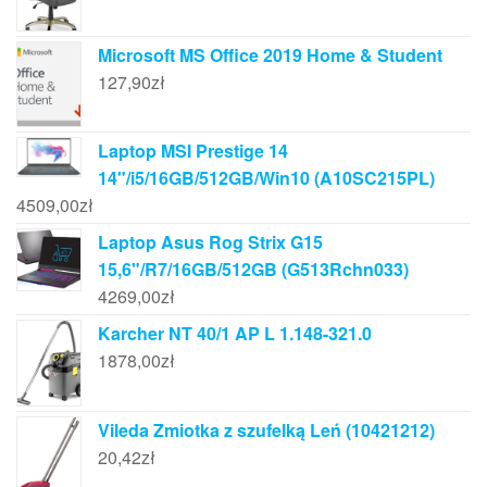
Microsoft MS Office 2019 Home & Student
127,90
zł
Laptop MSI Prestige 14
14"/i5/16GB/512GB/Win10 (A10SC215PL)
4509,00
zł
Laptop Asus Rog Strix G15
15,6"/R7/16GB/512GB (G513Rchn033)
4269,00
zł
Karcher NT 40/1 AP L 1.148-321.0
1878,00
zł
Vileda Zmiotka z szufelką Leń (10421212)
20,42
zł