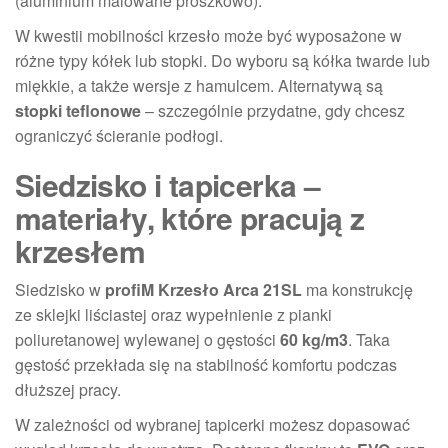
(aluminium malowane proszkowo).
W kwestii mobilności krzesło może być wyposażone w
różne typy kółek lub stopki. Do wyboru są kółka twarde lub
miękkie, a także wersje z hamulcem. Alternatywą są
stopki teflonowe
– szczególnie przydatne, gdy chcesz
ograniczyć ścieranie podłogi.
Siedzisko i tapicerka –
materiały, które pracują z
krzesłem
Siedzisko w
profiM Krzesło Arca 21SL
ma konstrukcję
ze sklejki liściastej oraz wypełnienie z pianki
poliuretanowej wylewanej o gęstości
60 kg/m3
. Taka
gęstość przekłada się na stabilność komfortu podczas
dłuższej pracy.
W zależności od wybranej tapicerki możesz dopasować