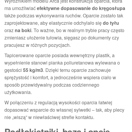
Wyróżnikiem modelu Arca jest konstrukcja oparcia, która
ma umożliwiać
efektywne dopasowanie do kręgosłupa
także podczas wykonywania ruchów. Oparcie zostało tak
zaprojektowane, aby elastycznie odchylało się
do tyłu
oraz
na boki
. To ważne, bo w realnym trybie pracy często
zmieniasz ułożenie tułowia, sięgasz po dokumenty czy
pracujesz w różnych pozycjach.
Tapicerowane oparcie posiada wewnętrzny plastik, a
wypełnienie stanowi pianka poliuretanowa wylewana o
gęstości
55 kg/m3
. Dzięki temu oparcie zachowuje
sprężystość i komfort, a jednocześnie wspiera ciało w
sposób przewidywalny podczas codziennego
użytkowania.
W połączeniu z regulacją wysokości oparcia łatwiej
dopasować wsparcie do własnej sylwetki – tak, aby plecy
nie „wiszą” w niewłaściwej strefie kontaktu.
Podłokietniki, baza i opcje