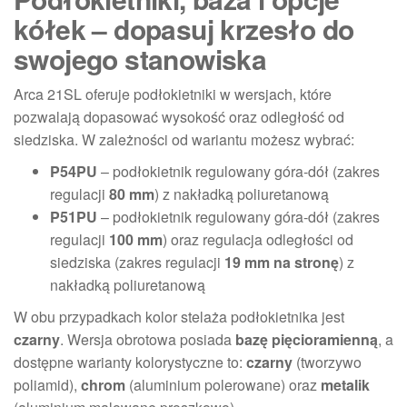
kółek – dopasuj krzesło do
swojego stanowiska
Arca 21SL oferuje podłokietniki w wersjach, które
pozwalają dopasować wysokość oraz odległość od
siedziska. W zależności od wariantu możesz wybrać:
P54PU
– podłokietnik regulowany góra-dół (zakres
regulacji
80 mm
) z nakładką poliuretanową
P51PU
– podłokietnik regulowany góra-dół (zakres
regulacji
100 mm
) oraz regulacja odległości od
siedziska (zakres regulacji
19 mm na stronę
) z
nakładką poliuretanową
W obu przypadkach kolor stelaża podłokietnika jest
czarny
. Wersja obrotowa posiada
bazę pięcioramienną
, a
dostępne warianty kolorystyczne to:
czarny
(tworzywo
poliamid),
chrom
(aluminium polerowane) oraz
metalik