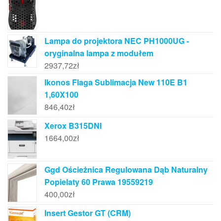
Lampa do projektora NEC PH1000UG -
oryginalna lampa z modułem
2937,72
zł
Ikonos Flaga Sublimacja New 110E B1
1,60X100
846,40
zł
Xerox B315DNI
1664,00
zł
Ggd Ościeżnica Regulowana Dąb Naturalny
Popielaty 60 Prawa 19559219
400,00
zł
Insert Gestor GT (CRM)