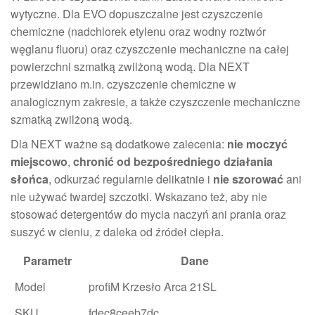
wytyczne. Dla EVO dopuszczalne jest czyszczenie
chemiczne (nadchlorek etylenu oraz wodny roztwór
węglanu fluoru) oraz czyszczenie mechaniczne na całej
powierzchni szmatką zwilżoną wodą. Dla NEXT
przewidziano m.in. czyszczenie chemiczne w
analogicznym zakresie, a także czyszczenie mechaniczne
szmatką zwilżoną wodą.
Dla NEXT ważne są dodatkowe zalecenia:
nie moczyć
miejscowo
,
chronić od bezpośredniego działania
słońca
, odkurzać regularnie delikatnie i
nie szorować
ani
nie używać twardej szczotki. Wskazano też, aby nie
stosować detergentów do mycia naczyń ani prania oraz
suszyć w cieniu, z daleka od źródeł ciepła.
Parametr
Dane
Model
profiM Krzesło Arca 21SL
SKU
fdec8ceeb7dc