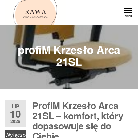
Przejdź
do
Rawa
Menu
treści
profiM Krzesło Arca
21SL
ProfiM Krzesło Arca
LIP
10
21SL – komfort, który
2026
dopasowuje się do
Ciebie
Wyłączo