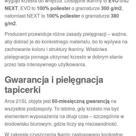
wygląd krzesła do wnętrza. Dostępne tkaniny to
EVO
oraz
NEXT
. EVO to
100% poliester
o gramaturze
300 g/m2
,
natomiast NEXT to
100% poliester
o gramaturze
380
g/m2
.
Producent przewiduje różne zasady pielęgnacji – ważne,
aby dobrać je do konkretnego materiału, bo to wpływa na
zachowanie koloru i struktury tkaniny. Właściwa
pielęgnacja pomaga utrzymać krzesło w dobrym stanie
przez lata intensywnego użytkowania.
Gwarancja i pielęgnacja
tapicerki
Arca 21SL objęta jest
60-miesięczną gwarancją
na
wszystkie podzespoły. To istotne, gdy krzesło ma być
elementem wyposażenia na długi czas – szczególnie w
środowisku biurowym, gdzie liczy się niezawodność.
W zakresie czyszczenia tkanin zastosowano konkretne