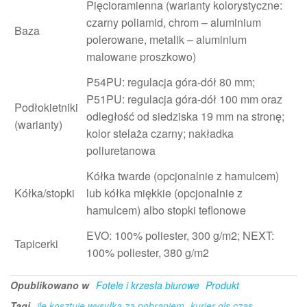
Pięcioramienna (warianty kolorystyczne:
czarny poliamid, chrom – aluminium
Baza
polerowane, metalik – aluminium
malowane proszkowo)
P54PU: regulacja góra-dół 80 mm;
P51PU: regulacja góra-dół 100 mm oraz
Podłokietniki
odległość od siedziska 19 mm na stronę;
(warianty)
kolor stelaża czarny; nakładka
poliuretanowa
Kółka twarde (opcjonalnie z hamulcem)
Kółka/stopki
lub kółka miękkie (opcjonalnie z
hamulcem) albo stopki teflonowe
EVO: 100% poliester, 300 g/m2; NEXT:
Tapicerki
100% poliester, 380 g/m2
Opublikowano w
Fotele i krzesła biurowe
Produkt
Tagi
ile kosztuje wysyłka za pobraniem
kurier gls czas