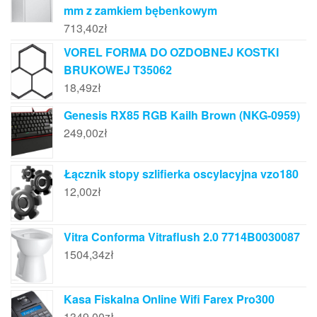
mm z zamkiem bębenkowym
713,40
zł
VOREL FORMA DO OZDOBNEJ KOSTKI
BRUKOWEJ T35062
18,49
zł
Genesis RX85 RGB Kailh Brown (NKG-0959)
249,00
zł
Łącznik stopy szlifierka oscylacyjna vzo180
12,00
zł
Vitra Conforma Vitraflush 2.0 7714B0030087
1504,34
zł
Kasa Fiskalna Online Wifi Farex Pro300
1349,00
zł