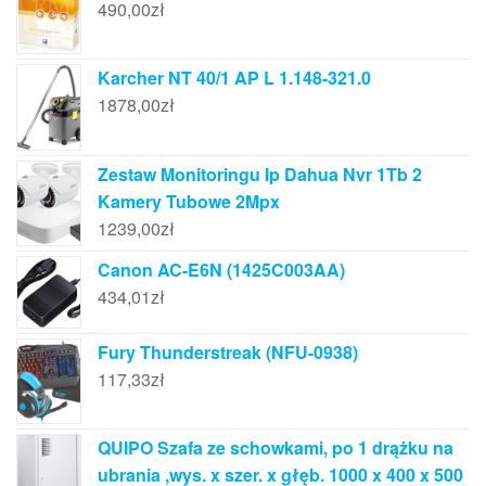
490,00
zł
Karcher NT 40/1 AP L 1.148-321.0
1878,00
zł
Zestaw Monitoringu Ip Dahua Nvr 1Tb 2
Kamery Tubowe 2Mpx
1239,00
zł
Canon AC-E6N (1425C003AA)
434,01
zł
Fury Thunderstreak (NFU-0938)
117,33
zł
QUIPO Szafa ze schowkami, po 1 drążku na
ubrania ,wys. x szer. x głęb. 1000 x 400 x 500