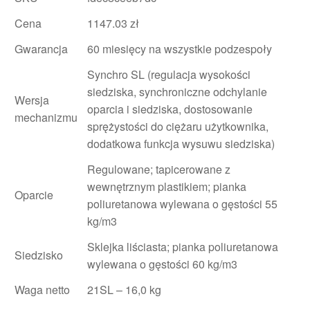
Cena
1147.03 zł
Gwarancja
60 miesięcy na wszystkie podzespoły
Synchro SL (regulacja wysokości
siedziska, synchroniczne odchylanie
Wersja
oparcia i siedziska, dostosowanie
mechanizmu
sprężystości do ciężaru użytkownika,
dodatkowa funkcja wysuwu siedziska)
Regulowane; tapicerowane z
wewnętrznym plastikiem; pianka
Oparcie
poliuretanowa wylewana o gęstości 55
kg/m3
Sklejka liściasta; pianka poliuretanowa
Siedzisko
wylewana o gęstości 60 kg/m3
Waga netto
21SL – 16,0 kg