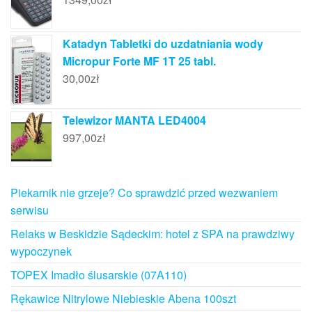
Katadyn Tabletki do uzdatniania wody
Micropur Forte MF 1T 25 tabl.
30,00
zł
Telewizor MANTA LED4004
997,00
zł
Piekarnik nie grzeje? Co sprawdzić przed wezwaniem
serwisu
Relaks w Beskidzie Sądeckim: hotel z SPA na prawdziwy
wypoczynek
TOPEX Imadło ślusarskie (07A110)
Rękawice Nitrylowe Niebieskie Abena 100szt