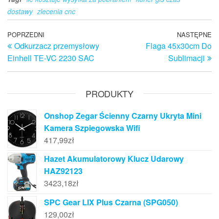
dostawy
zlecenia cnc
Nawigacja
Poprzedni
POPRZEDNI
NASTĘPNE
N
Odkurzacz przemysłowy
Flaga 45x30cm Do
wpis
w
wpisu
Einhell TE-VC 2230 SAC
Sublimacji
PRODUKTY
Onshop Zegar Ścienny Czarny Ukryta Mini
Kamera Szpiegowska Wifi
417,99
zł
Hazet Akumulatorowy Klucz Udarowy
HAZ92123
3423,18
zł
SPC Gear LIX Plus Czarna (SPG050)
129,00
zł