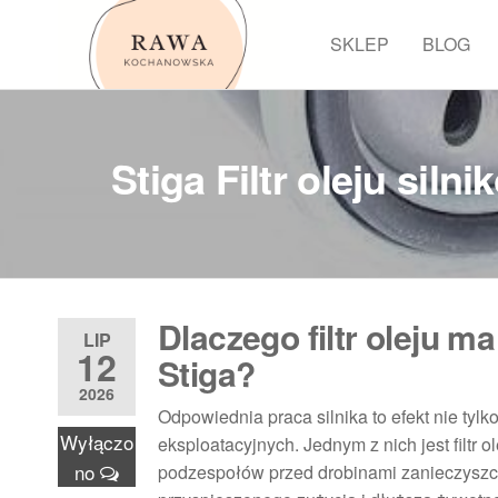
Przejdź
do
SKLEP
BLOG
Rawa
treści
Stiga Filtr oleju si
Dlaczego filtr oleju 
LIP
12
Stiga?
2026
Odpowiednia praca silnika to efekt nie ty
Wyłączo
eksploatacyjnych. Jednym z nich jest filtr
no
podzespołów przed drobinami zanieczyszcze