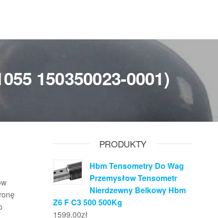
51055 150350023-0001)
PRODUKTY
Hbm Tensometry Do Wag
Przemysłow Tensometr
ów
Nierdzewny Belkowy Hbm
hronę
Z6 F C3 500 500Kg
o
1599,00
zł