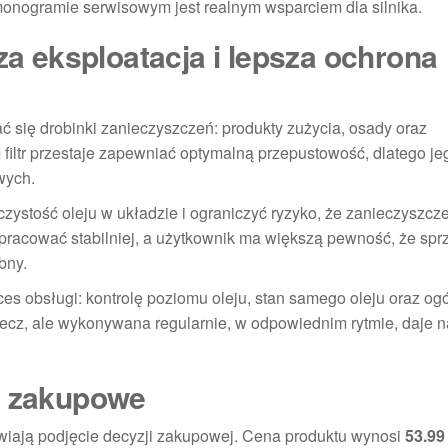
onogramie serwisowym jest realnym wsparciem dla silnika.
sza eksploatacja i lepsza ochrona
ać się drobinki zanieczyszczeń: produkty zużycia, osady oraz
filtr przestaje zapewniać optymalną przepustowość, dlatego je
wych.
stość oleju w układzie i ograniczyć ryzyko, że zanieczyszcze
pracować stabilniej, a użytkownik ma większą pewność, że spr
bny.
es obsługi: kontrolę poziomu oleju, stan samego oleju oraz og
zecz, ale wykonywana regularnie, w odpowiednim rytmie, daje n
e zakupowe
atwiają podjęcie decyzji zakupowej. Cena produktu wynosi
53.99