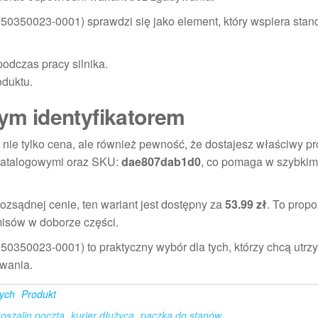
150350023-0001) sprawdzi się jako element, który wspiera sta
odczas pracy silnika.
duktu.
nym identyfikatorem
 nie tylko cena, ale również pewność, że dostajesz właściwy p
katalogowymi oraz SKU:
dae807dab1d0
, co pomaga w szybkim
rozsądnej cenie, ten wariant jest dostępny za
53.99 zł
. To propo
misów w doborze części.
50350023-0001) to praktyczny wybór dla tych, którzy chcą utrzy
owania.
nych
Produkt
koszalin poczta
kurier dłużyca
paczka do stanów