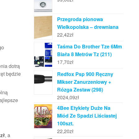
Przegroda pionowa
Wielkopolska – drewniana
22,42
zł
Taśma Do Brother Tze 6Mm
go
Biała 8 Metrów Tz (211)
17,70
zł
nia dotrą
zęt będzie
Redfox Psp 900 Ręczny
Mikser Zanurzeniowy +
Rózga Zestaw (298)
ólną
2024,09
zł
ajlepsze
4Bee Etykiety Duże Na
Miód Ze Spadzi Liściastej
100szt.
22,20
zł
 zł
, a