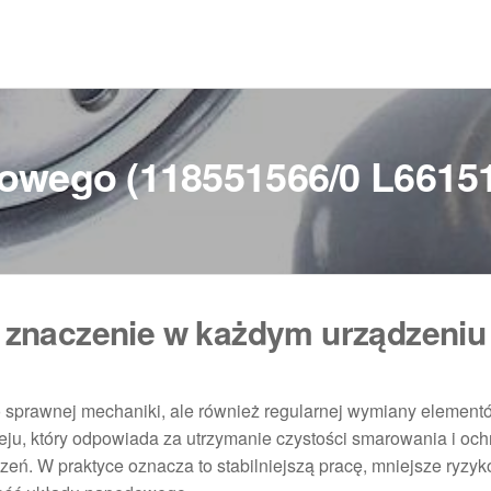
lnikowego (118551566/0 L661
ma znaczenie w każdym urządzeniu
lko sprawnej mechaniki, ale również regularnej wymiany element
 oleju, który odpowiada za utrzymanie czystości smarowania i oc
ń. W praktyce oznacza to stabilniejszą pracę, mniejsze ryzyk