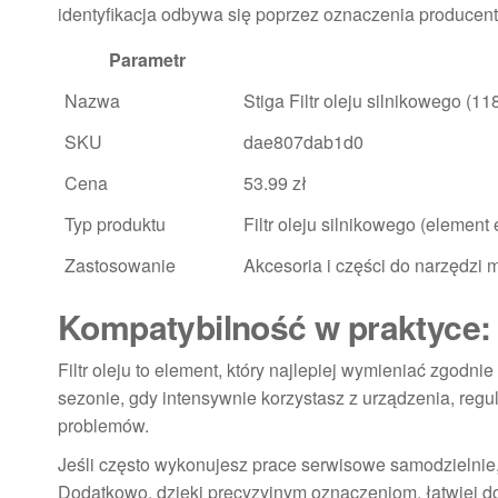
identyfikacja odbywa się poprzez oznaczenia producen
Parametr
Nazwa
Stiga Filtr oleju silnikowego 
SKU
dae807dab1d0
Cena
53.99 zł
Typ produktu
Filtr oleju silnikowego (element
Zastosowanie
Akcesoria i części do narzędzi
Kompatybilność w praktyce: k
Filtr oleju to element, który najlepiej wymieniać zgodni
sezonie, gdy intensywnie korzystasz z urządzenia, reg
problemów.
Jeśli często wykonujesz prace serwisowe samodzielnie,
Dodatkowo, dzięki precyzyjnym oznaczeniom, łatwiej d