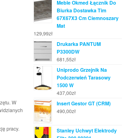
Meble Okmed Łącznik Do
Biurka Dostawka Tim
67X67X3 Cm Ciemnoszary
Mat
129,99
zł
Drukarka PANTUM
P3300DW
681,55
zł
Uniprodo Grzejnik Na
Podczerwień Tarasowy
1500 W
437,00
zł
rzętu. W
Insert Gestor GT (CRM)
widzianych
490,00
zł
ję pracy.
Stanley Uchwyt Elektrody