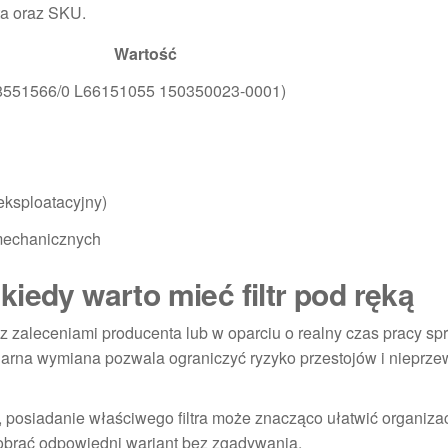
ta oraz SKU.
Wartość
(118551566/0 L66151055 150350023-0001)
 eksploatacyjny)
 mechanicznych
iedy warto mieć filtr pod ręką
e z zaleceniami producenta lub w oparciu o realny czas pracy sp
ularna wymiana pozwala ograniczyć ryzyko przestojów i nieprze
 posiadanie właściwego filtra może znacząco ułatwić organizac
obrać odpowiedni wariant bez zgadywania.