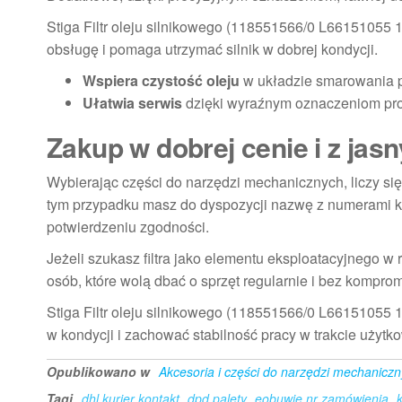
Stiga Filtr oleju silnikowego (118551566/0 L66151055 
obsługę i pomaga utrzymać silnik w dobrej kondycji.
Wspiera czystość oleju
w układzie smarowania p
Ułatwia serwis
dzięki wyraźnym oznaczeniom pro
Zakup w dobrej cenie i z jas
Wybierając części do narzędzi mechanicznych, liczy się
tym przypadku masz do dyspozycji nazwę z numerami 
potwierdzeniu zgodności.
Jeżeli szukasz filtra jako elementu eksploatacyjnego w 
osób, które wolą dbać o sprzęt regularnie i bez kompro
Stiga Filtr oleju silnikowego (118551566/0 L66151055 1
w kondycji i zachować stabilność pracy w trakcie użytk
Opublikowano w
Akcesoria i części do narzędzi mechanicz
Tagi
dhl kurier kontakt
dpd palety
eobuwie nr zamówienia