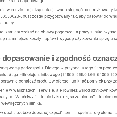
ność układu napędowego.
onie w codziennej eksploatacji, warto sięgnąć po dedykowany 
 150350023-0001) został przygotowany tak, aby pasował do wł
ie pracy.
e: zamiast czekać na objawy pogorszenia pracy silnika, wymieni
 się na mniejsze koszty napraw i wygodę użytkowania sprzętu 
o – dopasowanie i zgodność oznac
nej wersji podzespołu. Dlatego w przypadku tego filtra produc
iantu. Stiga Filtr oleju silnikowego (118551566/0 L66151055 1
 sprawnie odnaleźć produkt w ofercie i uniknąć pomyłek przy z
e w warsztatach i serwisie, ale również wśród użytkowników,
ne. Właściwy filtr to nie tylko „część zamienna” – to element
wewnętrznych silnika.
duchu „dobrze dobranej części”, ten filtr spełnia rolę element