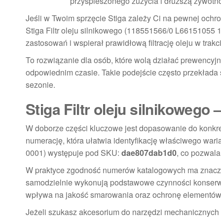
przyspieszonego zużycia i dłuższą żywot
Jeśli w Twoim sprzęcie Stiga zależy Ci na pewnej ochr
Stiga Filtr oleju silnikowego (118551566/0 L66151055
zastosowań i wspierał prawidłową filtrację oleju w trakc
To rozwiązanie dla osób, które wolą działać prewencyjni
odpowiednim czasie. Takie podejście często przekłada
sezonie.
Stiga Filtr oleju silnikoweg
W doborze części kluczowe jest dopasowanie do konkret
numerację, która ułatwia identyfikację właściwego war
0001) występuje pod SKU:
dae807dab1d0
, co pozwala
W praktyce zgodność numerów katalogowych ma znaczeni
samodzielnie wykonują podstawowe czynności konserwacyj
wpływa na jakość smarowania oraz ochronę elementów 
Jeżeli szukasz akcesorium do narzędzi mechanicznych w 