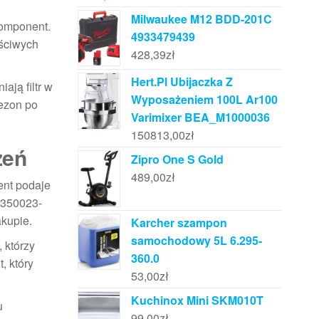
Milwaukee M12 BDD-201C
komponent.
4933479439
aściwych
428,39
zł
Hert.Pl Ubijaczka Z
ają filtr w
Wyposażeniem 100L Ar100
sezon po
Varimixer BEA_M1000036
150813,00
zł
zeń
Zipro One S Gold
489,00
zł
ent podaje
50350023-
akupie.
Karcher szampon
samochodowy 5L 6.295-
 którzy
360.0
, który
53,00
zł
Kuchinox Mini SKM010T
u
99,00
zł