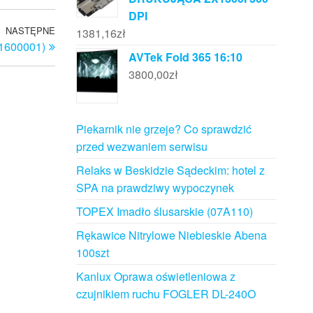
DPI
NASTĘPNE
Następny
1381,16
zł
(1600001)
wpis
AVTek Fold 365 16:10
3800,00
zł
Piekarnik nie grzeje? Co sprawdzić
przed wezwaniem serwisu
Relaks w Beskidzie Sądeckim: hotel z
SPA na prawdziwy wypoczynek
TOPEX Imadło ślusarskie (07A110)
Rękawice Nitrylowe Niebieskie Abena
100szt
Kanlux Oprawa oświetleniowa z
czujnikiem ruchu FOGLER DL-240O