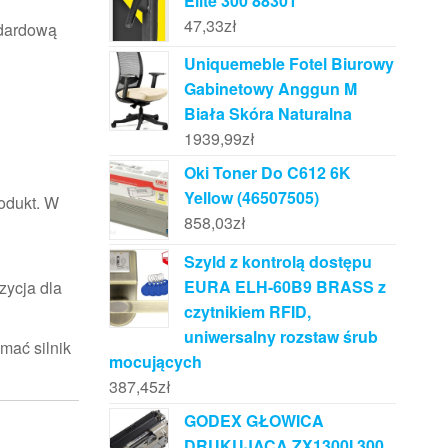
Elite 300 88301
47,33
zł
ndardową
Uniquemeble Fotel Biurowy
Gabinetowy Anggun M
Biała Skóra Naturalna
1939,99
zł
Oki Toner Do C612 6K
Yellow (46507505)
rodukt. W
858,03
zł
Szyld z kontrolą dostępu
EURA ELH-60B9 BRASS z
zycja dla
czytnikiem RFID,
uniwersalny rozstaw śrub
mać silnik
mocujących
387,45
zł
GODEX GŁOWICA
DRUKUJĄCA ZX1300I 300