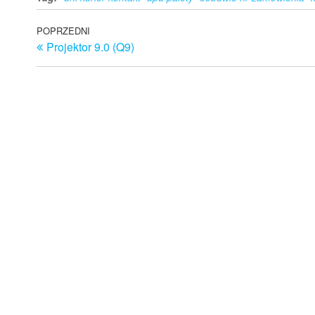
Nawigacja
Poprzedni
POPRZEDNI
Projektor 9.0 (Q9)
wpis
wpisu