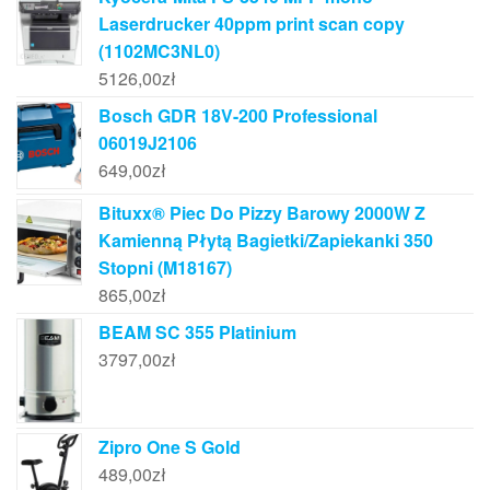
Laserdrucker 40ppm print scan copy
(1102MC3NL0)
5126,00
zł
Bosch GDR 18V-200 Professional
06019J2106
649,00
zł
Bituxx® Piec Do Pizzy Barowy 2000W Z
Kamienną Płytą Bagietki/Zapiekanki 350
Stopni (M18167)
865,00
zł
BEAM SC 355 Platinium
3797,00
zł
Zipro One S Gold
489,00
zł