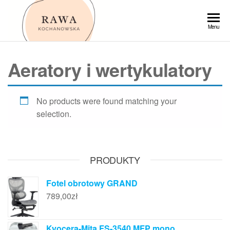
Przejdź
do
Rawa
Menu
treści
Aeratory i wertykulatory
No products were found matching your
selection.
PRODUKTY
Fotel obrotowy GRAND
789,00
zł
Kyocera-Mita FS-3540 MFP mono