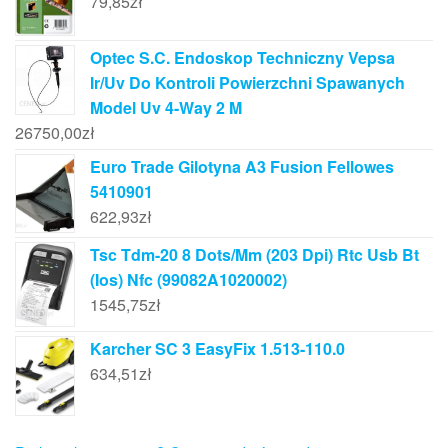
79,85
zł
Optec S.C. Endoskop Techniczny Vepsa
Ir/Uv Do Kontroli Powierzchni Spawanych
Model Uv 4-Way 2 M
26750,00
zł
Euro Trade Gilotyna A3 Fusion Fellowes
5410901
622,93
zł
Tsc Tdm-20 8 Dots/Mm (203 Dpi) Rtc Usb Bt
(Ios) Nfc (99082A1020002)
1545,75
zł
Karcher SC 3 EasyFix 1.513-110.0
634,51
zł