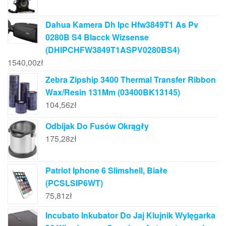
Dahua Kamera Dh Ipc Hfw3849T1 As Pv
0280B S4 Blacck Wizsense
(DHIPCHFW3849T1ASPV0280BS4)
1540,00
zł
Zebra Zipship 3400 Thermal Transfer Ribbon
Wax/Resin 131Mm (03400BK13145)
104,56
zł
Odbijak Do Fusów Okrągły
175,28
zł
Patriot Iphone 6 Slimshell, Białe
(PCSLSIP6WT)
75,81
zł
Incubato Inkubator Do Jaj Klujnik Wylęgarka