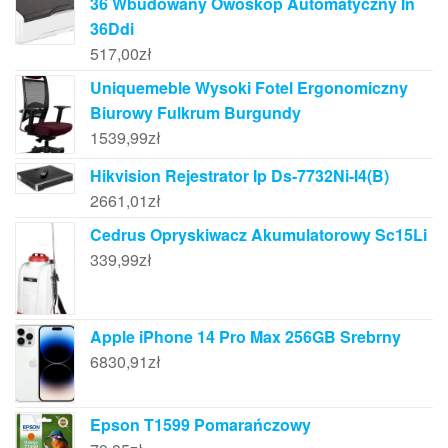
36 Wbudowany Owoskop Automatyczny In
36Ddi
517,00
zł
Uniquemeble Wysoki Fotel Ergonomiczny
Biurowy Fulkrum Burgundy
1539,99
zł
Hikvision Rejestrator Ip Ds-7732Ni-I4(B)
2661,01
zł
Cedrus Opryskiwacz Akumulatorowy Sc15Li
339,99
zł
Apple iPhone 14 Pro Max 256GB Srebrny
6830,91
zł
Epson T1599 Pomarańczowy