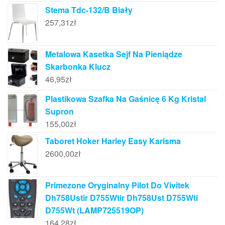
Stema Tdc-132/B Biały
257,31
zł
Metalowa Kasetka Sejf Na Pieniądze
Skarbonka Klucz
46,95
zł
Plastikowa Szafka Na Gaśnicę 6 Kg Kristal
Supron
155,00
zł
Taboret Hoker Harley Easy Karisma
2600,00
zł
Primezone Oryginalny Pilot Do Vivitek
Dh758Ustir D755Wtir Dh758Ust D755Wti
D755Wt (LAMP725519OP)
164,28
zł