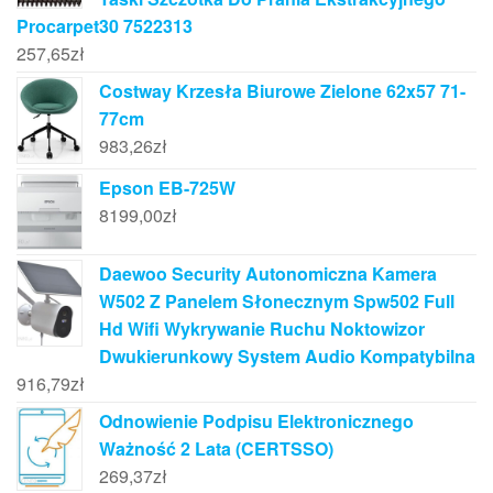
Procarpet30 7522313
257,65
zł
Costway Krzesła Biurowe Zielone 62x57 71-
77cm
983,26
zł
Epson EB-725W
8199,00
zł
Daewoo Security Autonomiczna Kamera
W502 Z Panelem Słonecznym Spw502 Full
Hd Wifi Wykrywanie Ruchu Noktowizor
Dwukierunkowy System Audio Kompatybilna
916,79
zł
Odnowienie Podpisu Elektronicznego
Ważność 2 Lata (CERTSSO)
269,37
zł