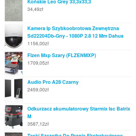
Końskie Leo Grey 33,3x33,3
34,49
zł
Kamera Ip Szybkoobrotowa Zewnętrzna
Sd22204Db-Gny - 1080P 2.8 12 Mm Dahua
1156,00
zł
Flzen Mxp Szary (FLZENMXP)
1709,05
zł
Audio Pro A28 Czarny
2459,00
zł
Odkurzacz akumulatorowy Starmix Isc Batrix
M
3587,12
zł
Taski Szczotka Do Prania Ekstrakcyjnego