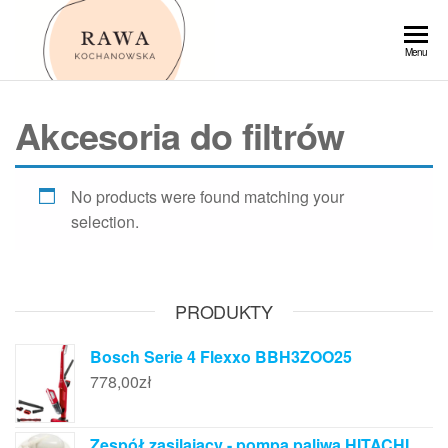
Przejdź
do
Rawa
Menu
treści
Akcesoria do filtrów
No products were found matching your
selection.
PRODUKTY
Bosch Serie 4 Flexxo BBH3ZOO25
778,00
zł
Zespół zasilający - pompa paliwa HITACHI