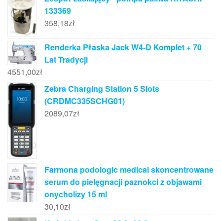
133369
358,18
zł
Renderka Płaska Jack W4-D Komplet + 70
Lat Tradycji
4551,00
zł
Zebra Charging Station 5 Slots
(CRDMC335SCHG01)
2089,07
zł
Farmona podologic medical skoncentrowane
serum do pielęgnacji paznokci z objawami
onycholizy 15 ml
30,10
zł