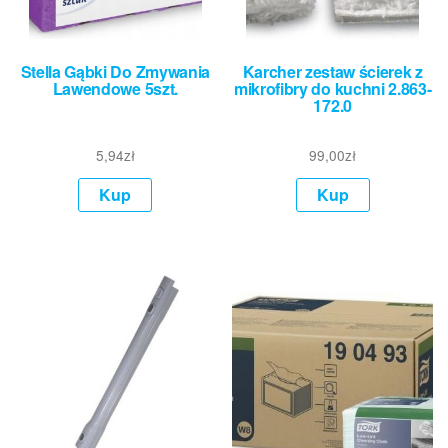
Stella Gąbki Do Zmywania
Karcher zestaw ścierek z
Lawendowe 5szt.
mikrofibry do kuchni 2.863-
172.0
5,94
zł
99,00
zł
Kup
Kup