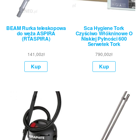
BEAM Rurka teleskopowa
Sca Hygiene Tork
do węża ASPIRA
Czyściwo Włókninowe O
(RTASPIRA)
Niskiej Pylności 600
Serwetek Tork
141,00
zł
790,00
zł
Kup
Kup