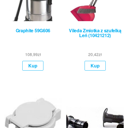
Graphite 59G606
Vileda Zmiotka z szufelką
Leń (10421212)
108,99
zł
20,42
zł
Kup
Kup