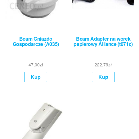
Beam Gniazdo
Beam Adapter na worek
Gospodarcze (A035)
papierowy Alliance (t071c)
47,00
zł
222,79
zł
Kup
Kup