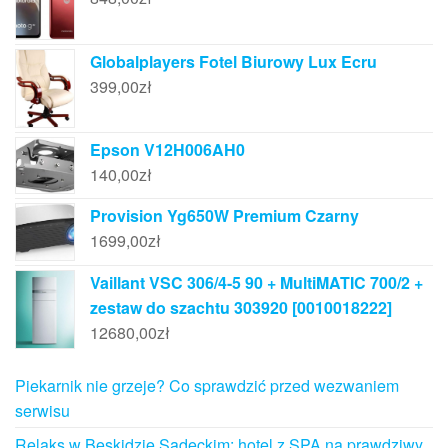
Globalplayers Fotel Biurowy Lux Ecru
399,00
zł
Epson V12H006AH0
140,00
zł
Provision Yg650W Premium Czarny
1699,00
zł
Vaillant VSC 306/4-5 90 + MultiMATIC 700/2 +
zestaw do szachtu 303920 [0010018222]
12680,00
zł
Piekarnik nie grzeje? Co sprawdzić przed wezwaniem
serwisu
Relaks w Beskidzie Sądeckim: hotel z SPA na prawdziwy