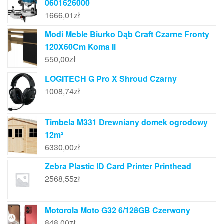
0601626000
1666,01
zł
Modi Meble Biurko Dąb Craft Czarne Fronty
120X60Cm Koma Ii
550,00
zł
LOGITECH G Pro X Shroud Czarny
1008,74
zł
Timbela M331 Drewniany domek ogrodowy
12m²
6330,00
zł
Zebra Plastic ID Card Printer Printhead
2568,55
zł
Motorola Moto G32 6/128GB Czerwony
848,00
zł