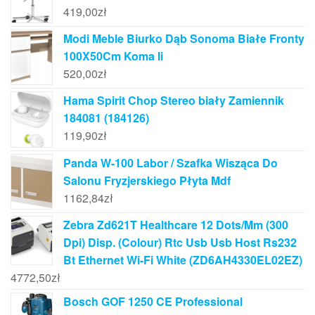
419,00
zł
Modi Meble Biurko Dąb Sonoma Białe Fronty
100X50Cm Koma Ii
520,00
zł
Hama Spirit Chop Stereo biały Zamiennik
184081 (184126)
119,90
zł
Panda W-100 Labor / Szafka Wisząca Do
Salonu Fryzjerskiego Płyta Mdf
1162,84
zł
Zebra Zd621T Healthcare 12 Dots/Mm (300
Dpi) Disp. (Colour) Rtc Usb Usb Host Rs232
Bt Ethernet Wi-Fi White (ZD6AH4330EL02EZ)
4772,50
zł
Bosch GOF 1250 CE Professional