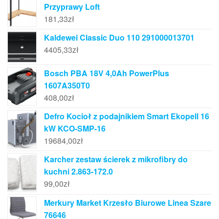
Przyprawy Loft
181,33
zł
Kaldewei Classic Duo 110 291000013701
4405,33
zł
Bosch PBA 18V 4,0Ah PowerPlus
1607A350T0
408,00
zł
Defro Kocioł z podajnikiem Smart Ekopell 16
kW KCO-SMP-16
19684,00
zł
Karcher zestaw ścierek z mikrofibry do
kuchni 2.863-172.0
99,00
zł
Merkury Market Krzesło Biurowe Linea Szare
76646