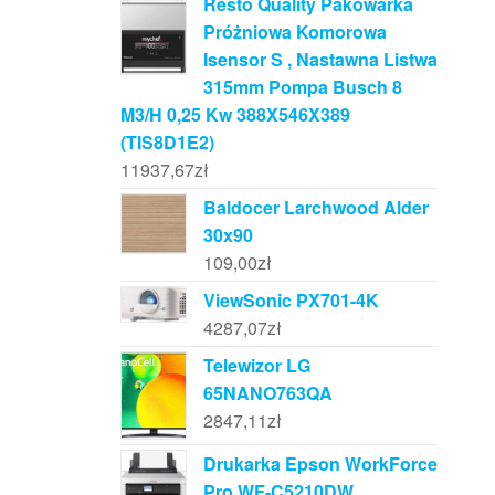
Resto Quality Pakowarka
Próżniowa Komorowa
Isensor S , Nastawna Listwa
315mm Pompa Busch 8
M3/H 0,25 Kw 388X546X389
(TIS8D1E2)
11937,67
zł
Baldocer Larchwood Alder
30x90
109,00
zł
ViewSonic PX701-4K
4287,07
zł
Telewizor LG
65NANO763QA
2847,11
zł
Drukarka Epson WorkForce
Pro WF-C5210DW