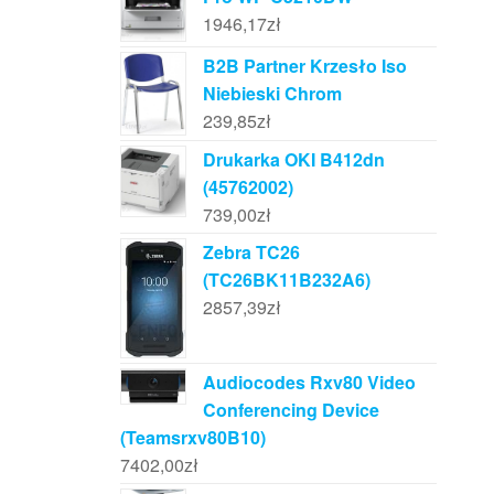
1946,17
zł
B2B Partner Krzesło Iso
Niebieski Chrom
239,85
zł
Drukarka OKI B412dn
(45762002)
739,00
zł
Zebra TC26
(TC26BK11B232A6)
2857,39
zł
Audiocodes Rxv80 Video
Conferencing Device
(Teamsrxv80B10)
7402,00
zł