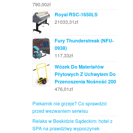
790,00
zł
Royal RSC-1650LS
21033,31
zł
Fury Thunderstreak (NFU-
0938)
117,33
zł
Wózek Do Materiałów
Płytowych Z Uchwytem Do
Przenoszenia Nośność 200
476,01
zł
Piekarnik nie grzeje? Co sprawdzić
przed wezwaniem serwisu
Relaks w Beskidzie Sądeckim: hotel z
SPA na prawdziwy wypoczynek