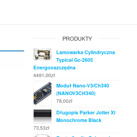
PRODUKTY
Lamowarka Cylindryczna
Typical Gc-2605
Energooszczędna
4491,00
zł
Moduł Nano-V3/Ch340
(NANOV3CH340)
78,00
zł
Długopis Parker Jotter Xl
Monochrome Black
73,53
zł