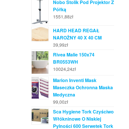
Nobo Stolik Pod Projektor Z
Półką
1551,88
zł
HARD HEAD REGAŁ
NAROŻNY 40 X 40 CM
39,99
zł
Rivea Malie 150x74
BR0553WH
10024,24
zł
Marion Inventi Mask
Maseczka Ochronna Maska
Medyczna
99,00
zł
Sca Hygiene Tork Czyściwo
Włókninowe O Niskiej
Pylności 600 Serwetek Tork