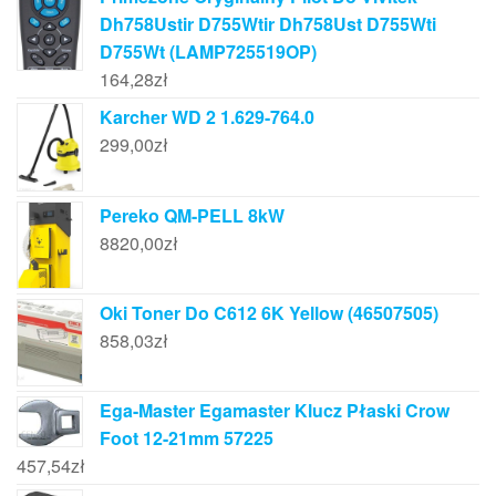
Dh758Ustir D755Wtir Dh758Ust D755Wti
D755Wt (LAMP725519OP)
164,28
zł
Karcher WD 2 1.629-764.0
299,00
zł
Pereko QM-PELL 8kW
8820,00
zł
Oki Toner Do C612 6K Yellow (46507505)
858,03
zł
Ega-Master Egamaster Klucz Płaski Crow
Foot 12-21mm 57225
457,54
zł