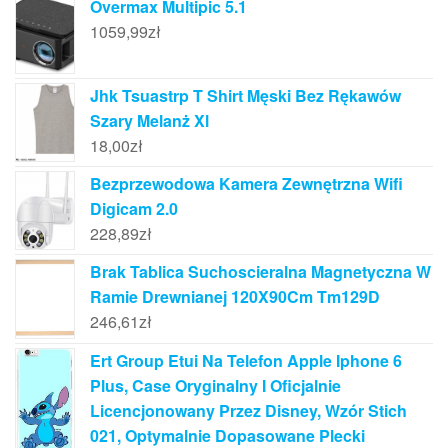
Overmax Multipic 5.1
1059,99
zł
Jhk Tsuastrp T Shirt Męski Bez Rękawów
Szary Melanż Xl
18,00
zł
Bezprzewodowa Kamera Zewnętrzna Wifi
Digicam 2.0
228,89
zł
Brak Tablica Suchoscieralna Magnetyczna W
Ramie Drewnianej 120X90Cm Tm129D
246,61
zł
Ert Group Etui Na Telefon Apple Iphone 6
Plus, Case Oryginalny I Oficjalnie
Licencjonowany Przez Disney, Wzór Stich
021, Optymalnie Dopasowane Plecki