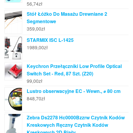
56,74
zł
Stół Łóżko Do Masażu Drewniane 2
Segmentowe
359,00
zł
STARMIX ISC L-1425
1989,00
zł
Keychron Przełączniki Low Profile Optical
Switch Set - Red, 87 Szt. (Z20)
99,00
zł
Lustro obserwacyjne EC - Wewn., ⌀ 80 cm
848,70
zł
Zebra Ds2278 Hc0000Bzzrw Czytnik Kodów
Kreskowych Ręczny Czytnik Kodów
Kreskowych 2D Biały