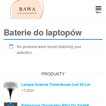
Przejdź
do
Rawa
Menu
treści
Baterie do laptopów
No products were found matching your
selection.
PRODUKTY
Lampa Solarna Trawnikowa Led 50 Lm
17,20
zł
Primezone Oryginalny Pilot Do Vivitek