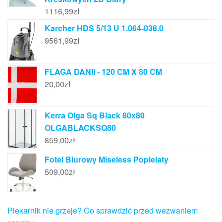
1116,99
zł
Karcher HDS 5/13 U 1.064-038.0
9561,99
zł
FLAGA DANII - 120 CM X 80 CM
20,00
zł
Kerra Olga Sq Black 80x80
OLGABLACKSQ80
859,00
zł
Fotel Biurowy Miseless Popielaty
509,00
zł
Piekarnik nie grzeje? Co sprawdzić przed wezwaniem