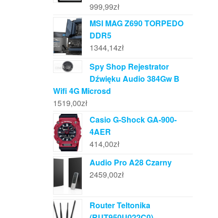
999,99
zł
MSI MAG Z690 TORPEDO
DDR5
1344,14
zł
Spy Shop Rejestrator
Dźwięku Audio 384Gw B
Wifi 4G Microsd
1519,00
zł
Casio G-Shock GA-900-
4AER
414,00
zł
Audio Pro A28 Czarny
2459,00
zł
Router Teltonika
(RUT950U022C0)