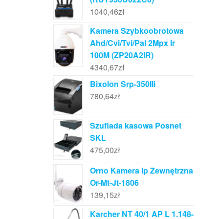
1040,46
zł
Kamera Szybkoobrotowa
Ahd/Cvi/Tvi/Pal 2Mpx Ir
100M (ZP20A2IR)
4340,67
zł
Bixolon Srp-350IIi
780,64
zł
Szuflada kasowa Posnet
SKL
475,00
zł
Orno Kamera Ip Zewnętrzna
Or-Mt-Jt-1806
139,15
zł
Karcher NT 40/1 AP L 1.148-