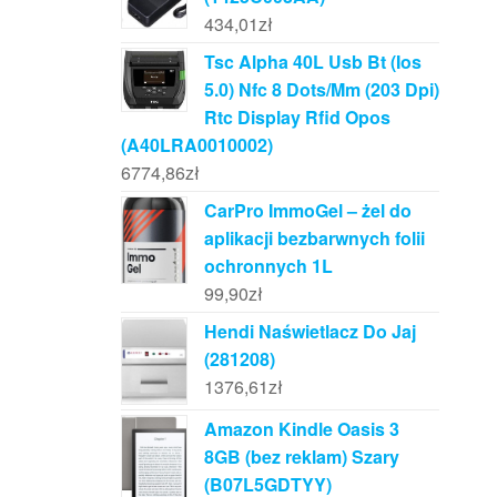
434,01
zł
Tsc Alpha 40L Usb Bt (Ios
5.0) Nfc 8 Dots/Mm (203 Dpi)
Rtc Display Rfid Opos
(A40LRA0010002)
6774,86
zł
CarPro ImmoGel – żel do
aplikacji bezbarwnych folii
ochronnych 1L
99,90
zł
Hendi Naświetlacz Do Jaj
(281208)
1376,61
zł
Amazon Kindle Oasis 3
8GB (bez reklam) Szary
(B07L5GDTYY)