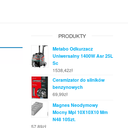
PRODUKTY
Metabo Odkurzacz
Uniwersalny 1400W Asr 25L
Sc
1538,42
zł
Ceramizator do silników
benzynowych
69,99
zł
Magnes Neodymowy
Mocny Mpl 10X10X10 Mm
N48 10Szt.
57,89
zł