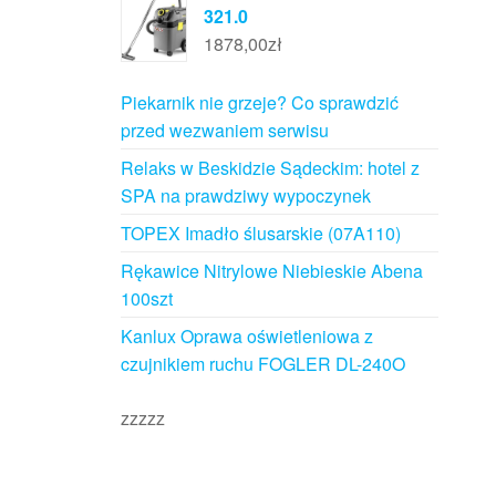
321.0
1878,00
zł
Piekarnik nie grzeje? Co sprawdzić
przed wezwaniem serwisu
Relaks w Beskidzie Sądeckim: hotel z
SPA na prawdziwy wypoczynek
TOPEX Imadło ślusarskie (07A110)
Rękawice Nitrylowe Niebieskie Abena
100szt
Kanlux Oprawa oświetleniowa z
czujnikiem ruchu FOGLER DL-240O
zzzzz