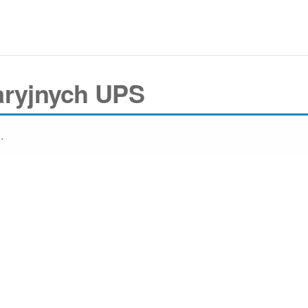
waryjnych UPS
.