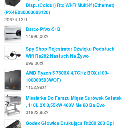
Disp. (Colour) Rtc Wi-Fi Multi-If (Ethernet)
(PX4E030000003120)
20674,12
zł
Barco Pfwx-51B
14990,00
zł
Spy Shop Rejestrator Dźwięku Podsłuch
Wifi Rs282 Nasłuch Na Żywo
699,00
zł
AMD Ryzen 5 7600X 4,7GHz BOX (100-
100000593WOF)
1152,99
zł
Miesiarka Do Farszu Mięsa Surówek Sałatek
, 110L 2X 0,55kW 400V Me 80 Ba Evo
31823,95
zł
Godex Głowica Drukująca Rt200 203 Dpi