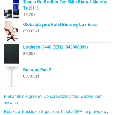
Taśma Do Brother Tze 6Mm Biała 8 Metrów
Tz (211)
17,70
zł
Globalplayers Fotel Biurowy Lux Ecru
399,00
zł
Logitech G440 EER2 (943000099)
89,00
zł
Smartmi Fan 2
657,00
zł
Piekarnik nie grzeje? Co sprawdzić przed wezwaniem
serwisu
Relaks w Beskidzie Sądeckim: hotel z SPA na prawdziwy