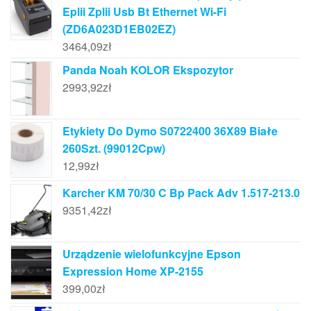
Eplii Zplii Usb Bt Ethernet Wi-Fi
(ZD6A023D1EB02EZ)
3464,09
zł
Panda Noah KOLOR Ekspozytor
2993,92
zł
Etykiety Do Dymo S0722400 36X89 Białe
260Szt. (99012Cpw)
12,99
zł
Karcher KM 70/30 C Bp Pack Adv 1.517-213.0
9351,42
zł
Urządzenie wielofunkcyjne Epson
Expression Home XP-2155
399,00
zł