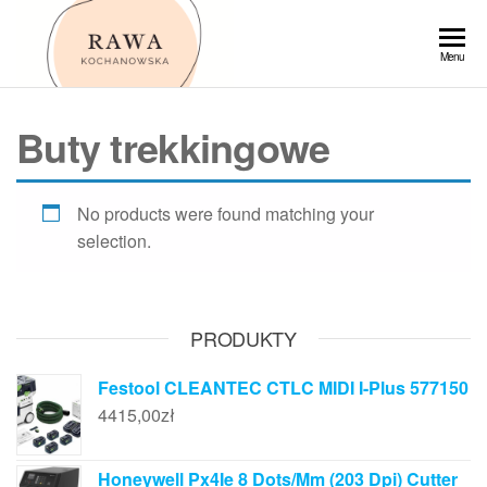
Przejdź
do
Rawa
Menu
treści
Buty trekkingowe
No products were found matching your
selection.
PRODUKTY
Festool CLEANTEC CTLC MIDI I-Plus 577150
4415,00
zł
Honeywell Px4Ie 8 Dots/Mm (203 Dpi) Cutter