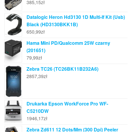
385,15
zł
Datalogic Heron Hd3130 1D Multi-If Kit (Usb)
Black (HD3130BKK1B)
650,99
zł
Hama Mini PD/Qualcomm 25W czarny
(201651)
79,99
zł
Zebra TC26 (TC26BK11B232A6)
2857,39
zł
Drukarka Epson WorkForce Pro WF-
C5210DW
1946,17
zł
Zebra Zd611 12 Dots/Mm (300 Dpi) Peeler