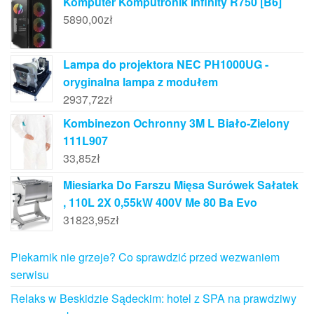
Komputer Komputronik Infinity R750 [B6]
5890,00
zł
Lampa do projektora NEC PH1000UG -
oryginalna lampa z modułem
2937,72
zł
Kombinezon Ochronny 3M L Biało-Zielony
111L907
33,85
zł
Miesiarka Do Farszu Mięsa Surówek Sałatek
, 110L 2X 0,55kW 400V Me 80 Ba Evo
31823,95
zł
Piekarnik nie grzeje? Co sprawdzić przed wezwaniem
serwisu
Relaks w Beskidzie Sądeckim: hotel z SPA na prawdziwy