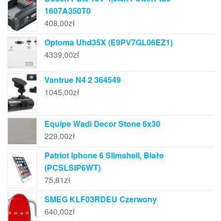
1607A350T0
408,00
zł
Optoma Uhd35X (E9PV7GL06EZ1)
4339,00
zł
Vantrue N4 2 364549
1045,00
zł
Equipe Wadi Decor Stone 6x30
229,00
zł
Patriot Iphone 6 Slimshell, Białe
(PCSLSIP6WT)
75,81
zł
SMEG KLF03RDEU Czerwony
640,00
zł