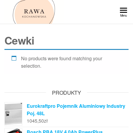
Przejdź
do
Rawa
Menu
treści
Cewki
No products were found matching your
selection.
PRODUKTY
Eurokraftpro Pojemnik Aluminiowy Industry
Poj. 48L
1045,50
zł
Bosch PBA 18V 4,0Ah PowerPlus