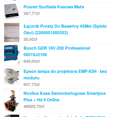
Posnet Szuflada Kasowa Mała
367,77
zł
Łącznik Prosty Do Bawełny 45Mm (Spinki
Ości) (2200001000353)
30,00
zł
Bosch GDR 18V-200 Professional
06019J2106
649,00
zł
Epson lampa do projektora EMP-83H - bez
modułu
607,73
zł
Novitus Kasa Samoobsługowa Smartpos
Plus + Hd Ii Online
49925,70
zł