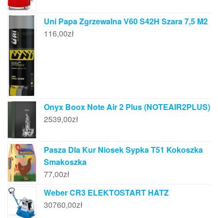
Uni Papa Zgrzewalna V60 S42H Szara 7,5 M2
116,00
zł
Onyx Boox Note Air 2 Plus (NOTEAIR2PLUS)
2539,00
zł
Pasza Dla Kur Niosek Sypka T51 Kokoszka
Smakoszka
77,00
zł
Weber CR3 ELEKTOSTART HATZ
30760,00
zł