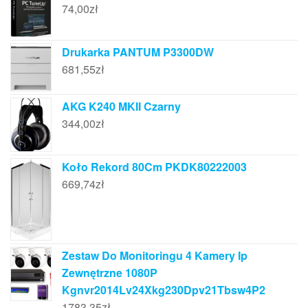
74,00
zł
Drukarka PANTUM P3300DW
681,55
zł
AKG K240 MKII Czarny
344,00
zł
Koło Rekord 80Cm PKDK80222003
669,74
zł
Zestaw Do Monitoringu 4 Kamery Ip
Zewnętrzne 1080P
Kgnvr2014Lv24Xkg230Dpv21Tbsw4P2
1783,35
zł