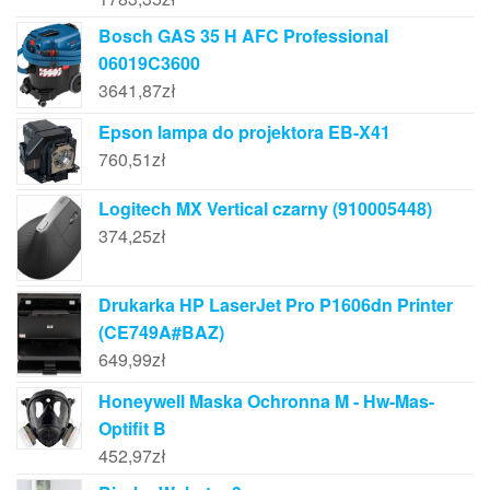
Bosch GAS 35 H AFC Professional
06019C3600
3641,87
zł
Epson lampa do projektora EB-X41
760,51
zł
Logitech MX Vertical czarny (910005448)
374,25
zł
Drukarka HP LaserJet Pro P1606dn Printer
(CE749A#BAZ)
649,99
zł
Honeywell Maska Ochronna M - Hw-Mas-
Optifit B
452,97
zł