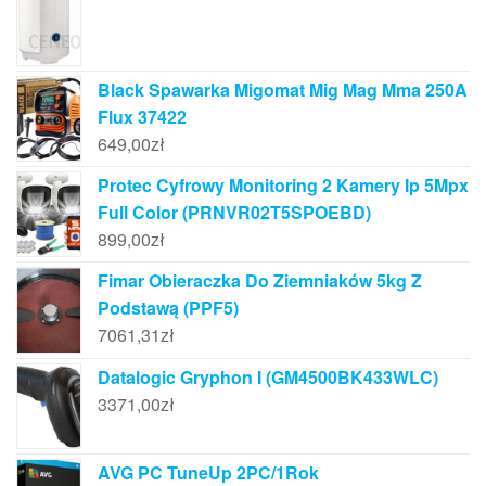
Black Spawarka Migomat Mig Mag Mma 250A
Flux 37422
649,00
zł
Protec Cyfrowy Monitoring 2 Kamery Ip 5Mpx
Full Color (PRNVR02T5SPOEBD)
899,00
zł
Fimar Obieraczka Do Ziemniaków 5kg Z
Podstawą (PPF5)
7061,31
zł
Datalogic Gryphon I (GM4500BK433WLC)
3371,00
zł
AVG PC TuneUp 2PC/1Rok