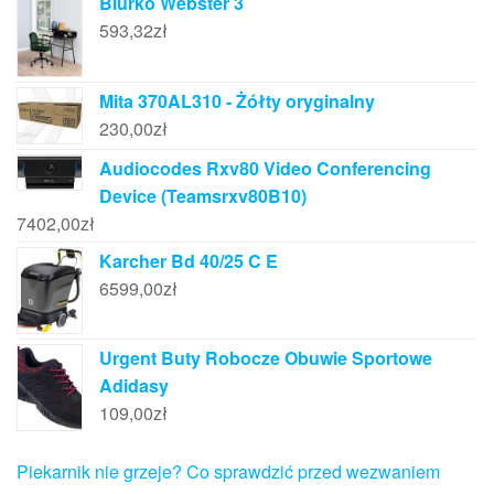
Biurko Webster 3
593,32
zł
Mita 370AL310 - Żółty oryginalny
230,00
zł
Audiocodes Rxv80 Video Conferencing
Device (Teamsrxv80B10)
7402,00
zł
Karcher Bd 40/25 C E
6599,00
zł
Urgent Buty Robocze Obuwie Sportowe
Adidasy
109,00
zł
Piekarnik nie grzeje? Co sprawdzić przed wezwaniem