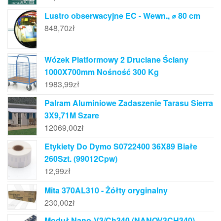
Lustro obserwacyjne EC - Wewn., ⌀ 80 cm
848,70
zł
Wózek Platformowy 2 Druciane Ściany
1000X700mm Nośność 300 Kg
1983,99
zł
Palram Aluminiowe Zadaszenie Tarasu Sierra
3X9,71M Szare
12069,00
zł
Etykiety Do Dymo S0722400 36X89 Białe
260Szt. (99012Cpw)
12,99
zł
Mita 370AL310 - Żółty oryginalny
230,00
zł
Moduł Nano-V3/Ch340 (NANOV3CH340)