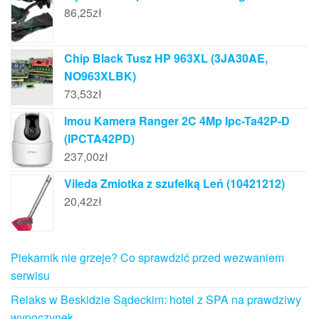
86,25
zł
Chip Black Tusz HP 963XL (3JA30AE,
NO963XLBK)
73,53
zł
Imou Kamera Ranger 2C 4Mp Ipc-Ta42P-D
(IPCTA42PD)
237,00
zł
Vileda Zmiotka z szufelką Leń (10421212)
20,42
zł
Piekarnik nie grzeje? Co sprawdzić przed wezwaniem
serwisu
Relaks w Beskidzie Sądeckim: hotel z SPA na prawdziwy
wypoczynek