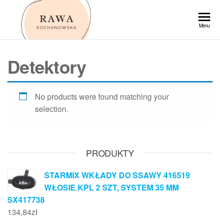
Przejdź
do
Rawa
Menu
treści
Detektory
No products were found matching your
selection.
PRODUKTY
STARMIX WKŁADY DO SSAWY 416519
WŁOSIE KPL 2 SZT, SYSTEM 35 MM
SX417738
134,84
zł