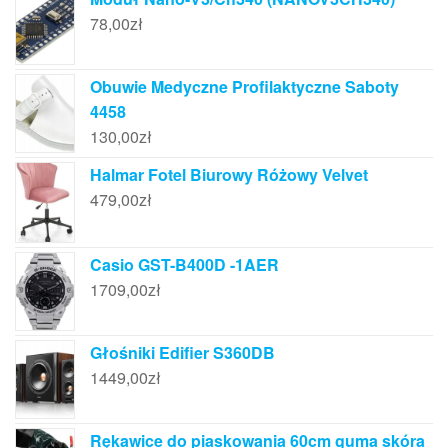
78,00
zł
Obuwie Medyczne Profilaktyczne Saboty
4458
130,00
zł
Halmar Fotel Biurowy Różowy Velvet
479,00
zł
Casio GST-B400D -1AER
1709,00
zł
Głośniki Edifier S360DB
1449,00
zł
Rękawice do piaskowania 60cm guma skóra