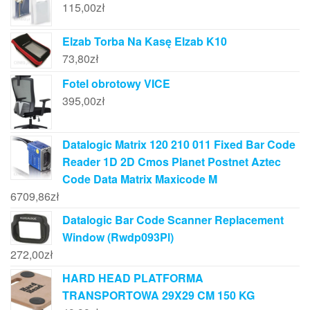
115,00
zł
Elzab Torba Na Kasę Elzab K10
73,80
zł
Fotel obrotowy VICE
395,00
zł
Datalogic Matrix 120 210 011 Fixed Bar Code
Reader 1D 2D Cmos Planet Postnet Aztec
Code Data Matrix Maxicode M
6709,86
zł
Datalogic Bar Code Scanner Replacement
Window (Rwdp093Pl)
272,00
zł
HARD HEAD PLATFORMA
TRANSPORTOWA 29X29 CM 150 KG