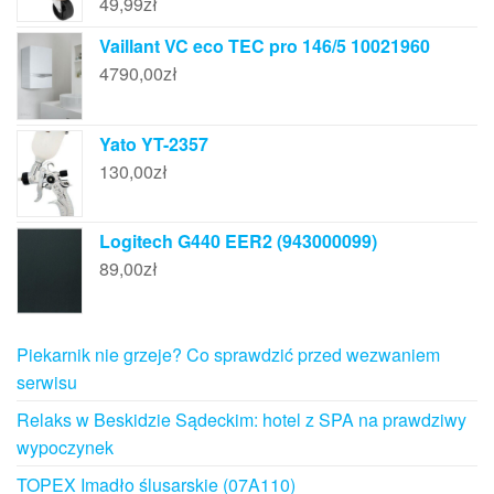
49,99
zł
Vaillant VC eco TEC pro 146/5 10021960
4790,00
zł
Yato YT-2357
130,00
zł
Logitech G440 EER2 (943000099)
89,00
zł
Piekarnik nie grzeje? Co sprawdzić przed wezwaniem
serwisu
Relaks w Beskidzie Sądeckim: hotel z SPA na prawdziwy
wypoczynek
TOPEX Imadło ślusarskie (07A110)