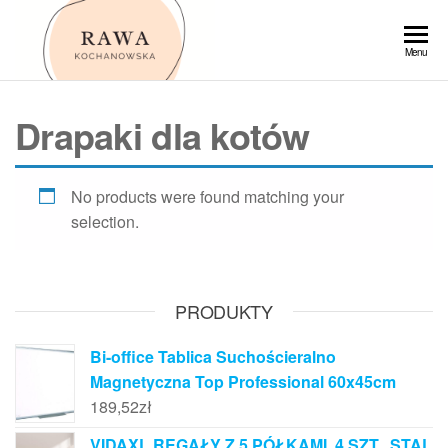
Przejdź
do
Rawa
Menu
treści
Drapaki dla kotów
No products were found matching your
selection.
PRODUKTY
Bi-office Tablica Suchościeralno
Magnetyczna Top Professional 60x45cm
189,52
zł
VIDAXL REGAŁY Z 5 PÓŁKAMI, 4 SZT., STAL