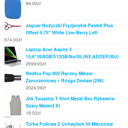
99,00
zł
Jaguar Nożyczki Fryzjerskie Pastell Plus
Offset 5,75" White Line Berry Left
674,00
zł
Laptop Acer Aspire 3
15,6"/i5/8GB/512GB/NoOS (NX.ADDEP.00J)
2699,00
zł
Redfox Psp 900 Ręczny Mikser
Zanurzeniowy + Rózga Zestaw (298)
2024,09
zł
Jhk Tsuastrp T Shirt Męski Bez Rękawów
Szary Melanż Xl
18,00
zł
Torba Foliowa Z Uchwytem 50 Mikronów