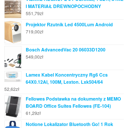
I MATERIAŁ DREWNOPOCHODNY
551,79
zł
Projektor Rzutnik Led 4500Lum Android
719,00
zł
Bosch AdvancedVac 20 06033D1200
549,00
zł
Lamex Kabel Koncentryczny Rg6 Ccs
64X0.12Al, 100M, Lexton. Lxk504/64
52,62
zł
Fellowes Podstawka na dokumenty z MEMO
BOARD Office Suites Fellowes (FE-104)
61,29
zł
Notione Lokalizator Bluetooth Go! 1 Rok