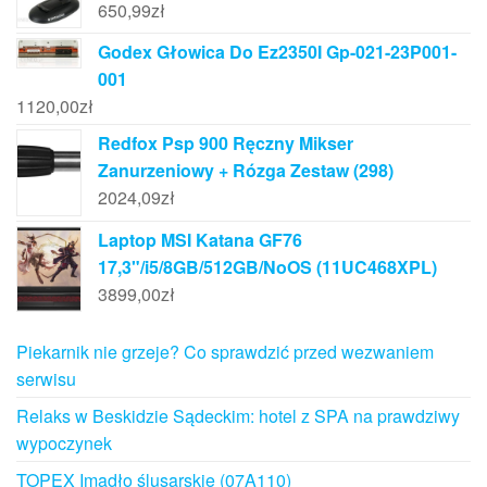
650,99
zł
Godex Głowica Do Ez2350I Gp-021-23P001-
001
1120,00
zł
Redfox Psp 900 Ręczny Mikser
Zanurzeniowy + Rózga Zestaw (298)
2024,09
zł
Laptop MSI Katana GF76
17,3"/i5/8GB/512GB/NoOS (11UC468XPL)
3899,00
zł
Piekarnik nie grzeje? Co sprawdzić przed wezwaniem
serwisu
Relaks w Beskidzie Sądeckim: hotel z SPA na prawdziwy
wypoczynek
TOPEX Imadło ślusarskie (07A110)