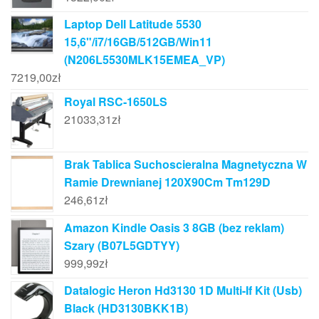
Laptop Dell Latitude 5530
15,6"/i7/16GB/512GB/Win11
(N206L5530MLK15EMEA_VP)
7219,00
zł
Royal RSC-1650LS
21033,31
zł
Brak Tablica Suchoscieralna Magnetyczna W
Ramie Drewnianej 120X90Cm Tm129D
246,61
zł
Amazon Kindle Oasis 3 8GB (bez reklam)
Szary (B07L5GDTYY)
999,99
zł
Datalogic Heron Hd3130 1D Multi-If Kit (Usb)
Black (HD3130BKK1B)