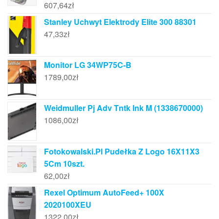
607,64
zł
Stanley Uchwyt Elektrody Elite 300 88301
47,33
zł
Monitor LG 34WP75C-B
1789,00
zł
Weidmuller Pj Adv Tntk Ink M (1338670000)
1086,00
zł
Fotokowalski.Pl Pudełka Z Logo 16X11X3
5Cm 10szt.
62,00
zł
Rexel Optimum AutoFeed+ 100X
2020100XEU
1322,00
zł