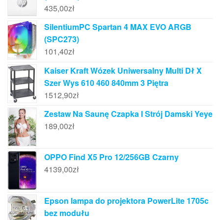
435,00
zł
SilentiumPC Spartan 4 MAX EVO ARGB
(SPC273)
101,40
zł
Kaiser Kraft Wózek Uniwersalny Multi Dł X
Szer Wys 610 460 840mm 3 Piętra
1512,90
zł
Zestaw Na Saunę Czapka I Strój Damski Yeye
189,00
zł
OPPO Find X5 Pro 12/256GB Czarny
4139,00
zł
Epson lampa do projektora PowerLite 1705c
bez modułu