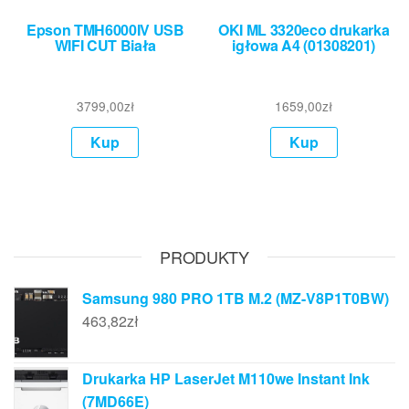
Epson TMH6000IV USB
OKI ML 3320eco drukarka
WIFI CUT Biała
igłowa A4 (01308201)
3799,00
zł
1659,00
zł
Kup
Kup
PRODUKTY
Samsung 980 PRO 1TB M.2 (MZ-V8P1T0BW)
463,82
zł
Drukarka HP LaserJet M110we Instant Ink
(7MD66E)