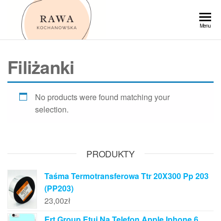
Przejdź
do
Rawa
Menu
treści
Filiżanki
No products were found matching your
selection.
PRODUKTY
Taśma Termotransferowa Ttr 20X300 Pp 203
(PP203)
23,00
zł
Ert Group Etui Na Telefon Apple Iphone 6