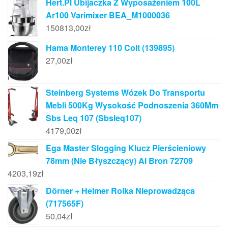
Hert.Pl Ubijaczka Z Wyposażeniem 100L
Ar100 Varimixer BEA_M1000036
150813,00
zł
Hama Monterey 110 Colt (139895)
27,00
zł
Steinberg Systems Wózek Do Transportu
Mebli 500Kg Wysokość Podnoszenia 360Mm
Sbs Leq 107 (Sbsleq107)
4179,00
zł
Ega Master Slogging Klucz Pierścieniowy
78mm (Nie Błyszczący) Al Bron 72709
4203,19
zł
Dörner + Helmer Rolka Nieprowadząca
(717565F)
50,04
zł