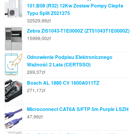
101.B08 (R32) 12Kw Zestaw Pompy Ciepła
Typu Split Z021275
32529,99
zł
Zebra Zt51043-T1E0000Z (ZT51043T1E0000Z)
15999,00
zł
Odnowienie Podpisu Elektronicznego
Ważność 2 Lata (CERTSSO)
269,37
zł
Bosch AL 1880 CV 1600A011TZ
271,17
zł
Microconnect CAT6A S/FTP 5m Purple LSZH
47,99
zł