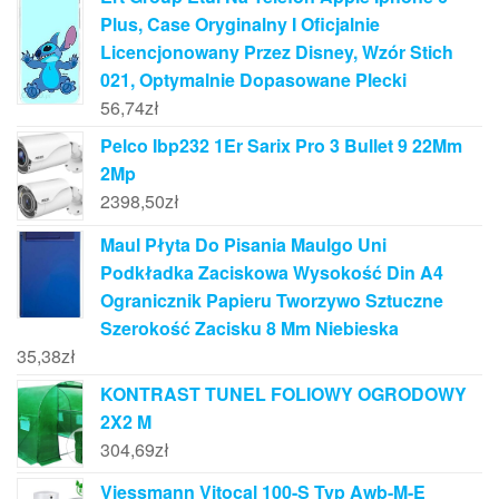
Plus, Case Oryginalny I Oficjalnie
Licencjonowany Przez Disney, Wzór Stich
021, Optymalnie Dopasowane Plecki
56,74
zł
Pelco Ibp232 1Er Sarix Pro 3 Bullet 9 22Mm
2Mp
2398,50
zł
Maul Płyta Do Pisania Maulgo Uni
Podkładka Zaciskowa Wysokość Din A4
Ogranicznik Papieru Tworzywo Sztuczne
Szerokość Zacisku 8 Mm Niebieska
35,38
zł
KONTRAST TUNEL FOLIOWY OGRODOWY
2X2 M
304,69
zł
Viessmann Vitocal 100-S Typ Awb-M-E