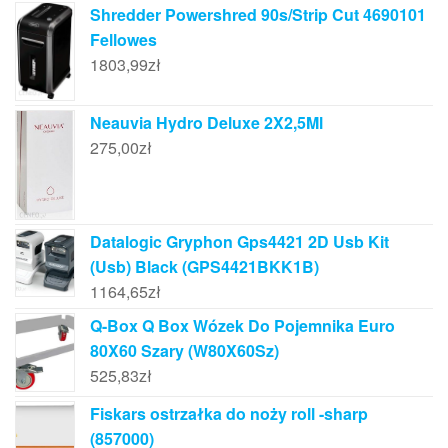
Shredder Powershred 90s/Strip Cut 4690101
Fellowes
1803,99
zł
Neauvia Hydro Deluxe 2X2,5Ml
275,00
zł
Datalogic Gryphon Gps4421 2D Usb Kit
(Usb) Black (GPS4421BKK1B)
1164,65
zł
Q-Box Q Box Wózek Do Pojemnika Euro
80X60 Szary (W80X60Sz)
525,83
zł
Fiskars ostrzałka do noży roll -sharp
(857000)