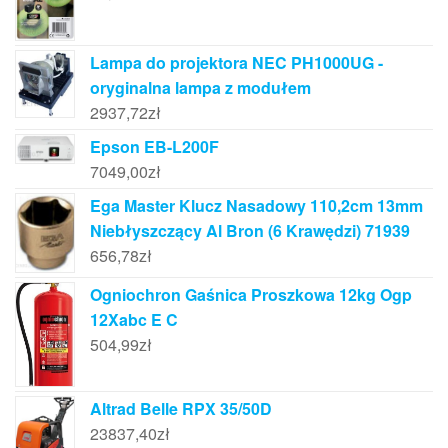
Lampa do projektora NEC PH1000UG -
oryginalna lampa z modułem
2937,72
zł
Epson EB-L200F
7049,00
zł
Ega Master Klucz Nasadowy 110,2cm 13mm
Niebłyszczący Al Bron (6 Krawędzi) 71939
656,78
zł
Ogniochron Gaśnica Proszkowa 12kg Ogp
12Xabc E C
504,99
zł
Altrad Belle RPX 35/50D
23837,40
zł