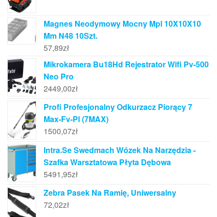
Magnes Neodymowy Mocny Mpl 10X10X10
Mm N48 10Szt.
57,89
zł
Mikrokamera Bu18Hd Rejestrator Wifi Pv-500
Neo Pro
2449,00
zł
Profi Profesjonalny Odkurzacz Piorący 7
Max-Fv-Pl (7MAX)
1500,07
zł
Intra.Se Swedmach Wózek Na Narzędzia -
Szafka Warsztatowa Płyta Dębowa
5491,95
zł
Zebra Pasek Na Ramię, Uniwersalny
72,02
zł