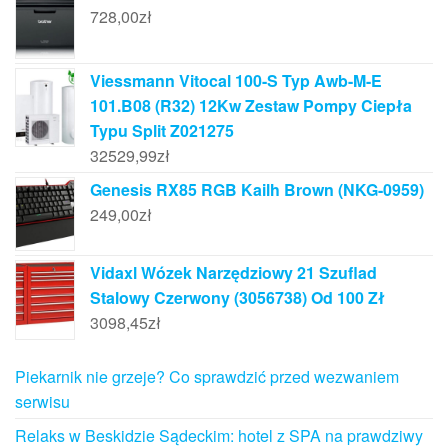
728,00
zł
Viessmann Vitocal 100-S Typ Awb-M-E
101.B08 (R32) 12Kw Zestaw Pompy Ciepła
Typu Split Z021275
32529,99
zł
Genesis RX85 RGB Kailh Brown (NKG-0959)
249,00
zł
Vidaxl Wózek Narzędziowy 21 Szuflad
Stalowy Czerwony (3056738) Od 100 Zł
3098,45
zł
Piekarnik nie grzeje? Co sprawdzić przed wezwaniem
serwisu
Relaks w Beskidzie Sądeckim: hotel z SPA na prawdziwy