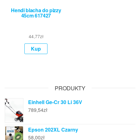
Hendi blacha do pizzy
45cm 617427
44,77
zł
Kup
PRODUKTY
Einhell Ge-Cr 30 Li 36V
789,54
zł
Epson 202XL Czarny
58,00
zł