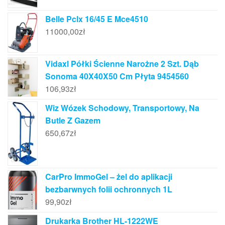
Belle Pclx 16/45 E Mce4510
11000,00
zł
Vidaxl Półki Ścienne Narożne 2 Szt. Dąb
Sonoma 40X40X50 Cm Płyta 9454560
106,93
zł
Wiz Wózek Schodowy, Transportowy, Na
Butle Z Gazem
650,67
zł
CarPro ImmoGel – żel do aplikacji
bezbarwnych folii ochronnych 1L
99,90
zł
Drukarka Brother HL-1222WE