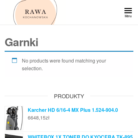
Przejdź
do
Rawa
Menu
treści
Garnki
No products were found matching your
selection.
PRODUKTY
Karcher HD 6/16-4 MX Plus 1.524-904.0
6648,15
zł
WHITEBOX 1X TONER DO KYOCERA TK-895