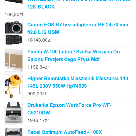
12K BLACK
106,30
zł
Canon EOS R7 bez adaptera + RF 24-70 mm
f/2.8 L IS USM
18148,00
zł
Panda W-100 Labor / Szafka Wisząca Do
Salonu Fryzjerskiego Płyta Mdf
1162,84
zł
Higher Betoniarka Mieszalnik Mieszarka 140
145L 230V 550W Hp74539
999,00
zł
Drukarka Epson WorkForce Pro WF-
C5210DW
1946,17
zł
Rexel Optimum AutoFeed+ 100X