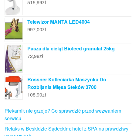
515,99
zł
Telewizor MANTA LED4004
997,00
zł
Pasza dla cieląt Biofeed granulat 25kg
72,98
zł
Rossner Kotleciarka Maszynka Do
Rozbijania Mięsa Steków 3700
108,90
zł
Piekarnik nie grzeje? Co sprawdzić przed wezwaniem
serwisu
Relaks w Beskidzie Sądeckim: hotel z SPA na prawdziwy