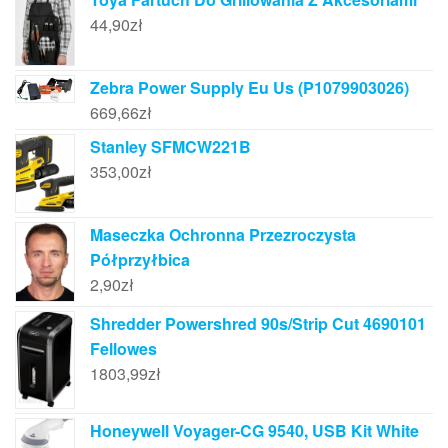
44,90
zł
Zebra Power Supply Eu Us (P1079903026)
669,66
zł
Stanley SFMCW221B
353,00
zł
Maseczka Ochronna Przezroczysta
Półprzyłbica
2,90
zł
Shredder Powershred 90s/Strip Cut 4690101
Fellowes
1803,99
zł
Honeywell Voyager-CG 9540, USB Kit White