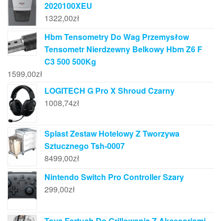
2020100XEU
1322,00
zł
Hbm Tensometry Do Wag Przemysłow
Tensometr Nierdzewny Belkowy Hbm Z6 F
C3 500 500Kg
1599,00
zł
LOGITECH G Pro X Shroud Czarny
1008,74
zł
Splast Zestaw Hotelowy Z Tworzywa
Sztucznego Tsh-0007
8499,00
zł
Nintendo Switch Pro Controller Szary
299,00
zł
Toya Fartuch Do Grillowania Z Akcesoriami