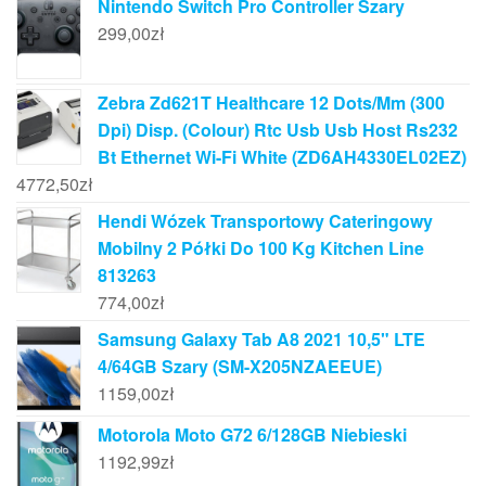
Nintendo Switch Pro Controller Szary
299,00
zł
Zebra Zd621T Healthcare 12 Dots/Mm (300
Dpi) Disp. (Colour) Rtc Usb Usb Host Rs232
Bt Ethernet Wi-Fi White (ZD6AH4330EL02EZ)
4772,50
zł
Hendi Wózek Transportowy Cateringowy
Mobilny 2 Półki Do 100 Kg Kitchen Line
813263
774,00
zł
Samsung Galaxy Tab A8 2021 10,5" LTE
4/64GB Szary (SM-X205NZAEEUE)
1159,00
zł
Motorola Moto G72 6/128GB Niebieski
1192,99
zł