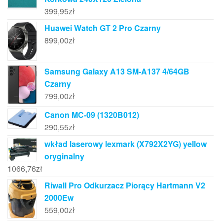
399,95
zł
Huawei Watch GT 2 Pro Czarny
899,00
zł
Samsung Galaxy A13 SM-A137 4/64GB
Czarny
799,00
zł
Canon MC-09 (1320B012)
290,55
zł
wkład laserowy lexmark (X792X2YG) yellow
oryginalny
1066,76
zł
Riwall Pro Odkurzacz Piorący Hartmann V2
2000Ew
559,00
zł