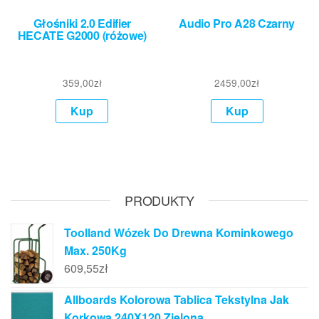
Głośniki 2.0 Edifier
Audio Pro A28 Czarny
HECATE G2000 (różowe)
359,00
zł
2459,00
zł
Kup
Kup
PRODUKTY
Toolland Wózek Do Drewna Kominkowego
Max. 250Kg
609,55
zł
Allboards Kolorowa Tablica Tekstylna Jak
Korkowa 240X120 Zielona