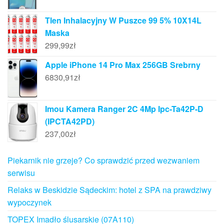
Tlen Inhalacyjny W Puszce 99 5% 10X14L
Maska
299,99
zł
Apple iPhone 14 Pro Max 256GB Srebrny
6830,91
zł
Imou Kamera Ranger 2C 4Mp Ipc-Ta42P-D
(IPCTA42PD)
237,00
zł
Piekarnik nie grzeje? Co sprawdzić przed wezwaniem
serwisu
Relaks w Beskidzie Sądeckim: hotel z SPA na prawdziwy
wypoczynek
TOPEX Imadło ślusarskie (07A110)