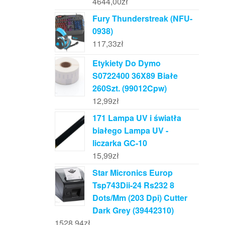
4644,00
zł
Fury Thunderstreak (NFU-
0938)
117,33
zł
Etykiety Do Dymo
S0722400 36X89 Białe
260Szt. (99012Cpw)
12,99
zł
171 Lampa UV i światła
białego Lampa UV -
liczarka GC-10
15,99
zł
Star Micronics Europ
Tsp743Dii-24 Rs232 8
Dots/Mm (203 Dpi) Cutter
Dark Grey (39442310)
1528,94
zł