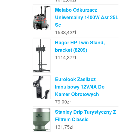
Metabo Odkurzacz
Uniwersalny 1400W Asr 25L
Sc
1538,42
zł
Hagor HP Twin Stand,
bracket (8209)
1114,37
zł
Eurolook Zasilacz
Impulsowy 12V/4A Do
Kamer Obrotowych
79,00
zł
Stanley Drip Turystyczny Z
Filtrem Classic
131,75
zł