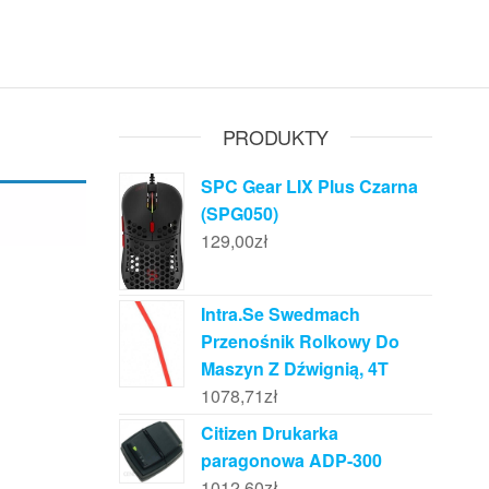
PRODUKTY
SPC Gear LIX Plus Czarna
(SPG050)
129,00
zł
Intra.Se Swedmach
Przenośnik Rolkowy Do
Maszyn Z Dźwignią, 4T
1078,71
zł
Citizen Drukarka
paragonowa ADP-300
1012,60
zł