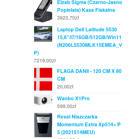
Elzab Sigma (Czarno-Jasno
Popielata) Kasa Fiskalna
3923,70
zł
Laptop Dell Latitude 5530
15,6"/i7/16GB/512GB/Win11
(N206L5530MLK15EMEA_V
P)
7219,00
zł
FLAGA DANII - 120 CM X 80
CM
20,00
zł
Wanbo X1Pro
599,00
zł
Rexel Niszczarka
Momentum Extra Xp514+ P
5 (2021514MEU)