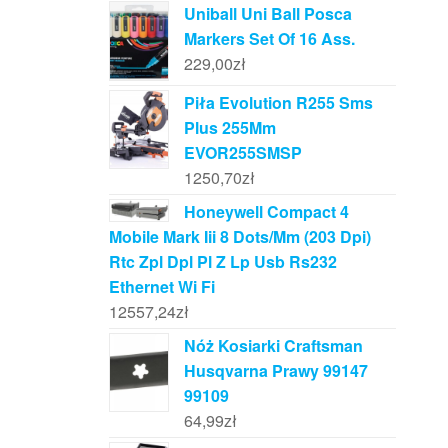
Uniball Uni Ball Posca
Markers Set Of 16 Ass.
229,00
zł
Piła Evolution R255 Sms
Plus 255Mm
EVOR255SMSP
1250,70
zł
Honeywell Compact 4
Mobile Mark Iii 8 Dots/Mm (203 Dpi)
Rtc Zpl Dpl Pl Z Lp Usb Rs232
Ethernet Wi Fi
12557,24
zł
Nóż Kosiarki Craftsman
Husqvarna Prawy 99147
99109
64,99
zł