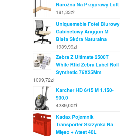
Narożna Na Przyprawy Loft
181,33
zł
Uniquemeble Fotel Biurowy
Gabinetowy Anggun M
Biała Skóra Naturalna
1939,99
zł
Zebra Z Ultimate 2500T
White Rfid Zebra Label Roll
Synthetic 76X25Mm
1099,72
zł
Karcher HD 6/15 M 1.150-
930.0
4289,00
zł
Kadax Pojemnik
Transporter Skrzynka Na
Mięso + Atest 40L