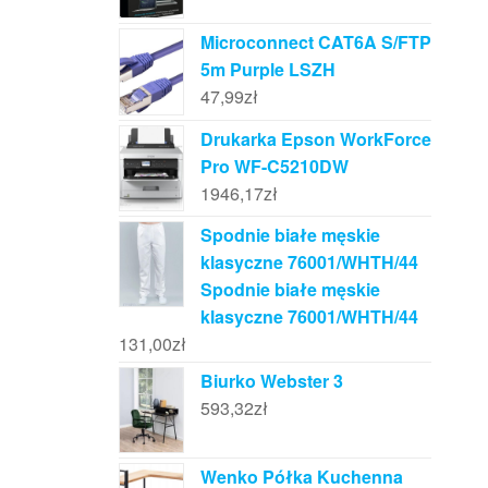
Microconnect CAT6A S/FTP
5m Purple LSZH
47,99
zł
Drukarka Epson WorkForce
Pro WF-C5210DW
1946,17
zł
Spodnie białe męskie
klasyczne 76001/WHTH/44
Spodnie białe męskie
klasyczne 76001/WHTH/44
131,00
zł
Biurko Webster 3
593,32
zł
Wenko Półka Kuchenna