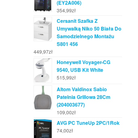
(EY2A006)
354,99
zł
Cersanit Szafka Z
Umywalką Niko 50 Biała Do
Samodzielnego Montażu
S801 456
449,97
zł
Honeywell Voyager-CG
9540, USB Kit White
515,99
zł
Altom Valdinox Sabio
Patelnia Grillowa 28Cm
(204003677)
109,00
zł
AVG PC TuneUp 2PC/1Rok
74,00
zł