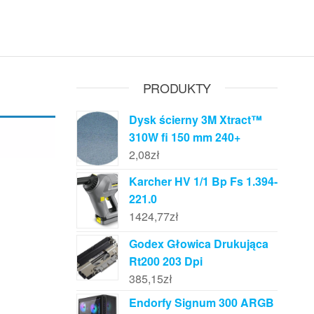
PRODUKTY
Dysk ścierny 3M Xtract™
310W fi 150 mm 240+
2,08
zł
Karcher HV 1/1 Bp Fs 1.394-
221.0
1424,77
zł
Godex Głowica Drukująca
Rt200 203 Dpi
385,15
zł
Endorfy Signum 300 ARGB