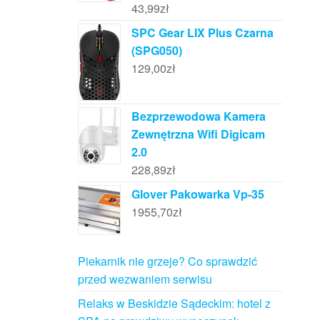
43,99
zł
SPC Gear LIX Plus Czarna
(SPG050)
129,00
zł
Bezprzewodowa Kamera
Zewnętrzna Wifi Digicam
2.0
228,89
zł
Glover Pakowarka Vp-35
1955,70
zł
Piekarnik nie grzeje? Co sprawdzić
przed wezwaniem serwisu
Relaks w Beskidzie Sądeckim: hotel z