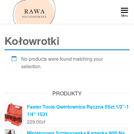
Przejdź
do
Rawa
Menu
treści
Kołowrotki
No products were found matching your
selection.
PRODUKTY
Faster Tools Gwintownica Ręczna 5Szt 1/2"-1
1/4" 1531
229,00
zł
Miniaturowa Szpiegowska Kamerka Wifi Na