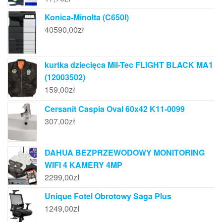
Konica-Minolta (C650I)
40590,00
zł
kurtka dziecięca Mil-Tec FLIGHT BLACK MA1
(12003502)
159,00
zł
Cersanit Caspia Oval 60x42 K11-0099
307,00
zł
DAHUA BEZPRZEWODOWY MONITORING
WIFI 4 KAMERY 4MP
2299,00
zł
Unique Fotel Obrotowy Saga Plus
1249,00
zł