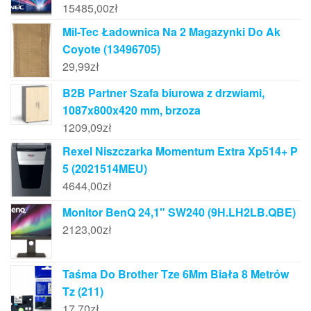
15485,00
zł
Mil-Tec Ładownica Na 2 Magazynki Do Ak
Coyote (13496705)
29,99
zł
B2B Partner Szafa biurowa z drzwiami,
1087x800x420 mm, brzoza
1209,09
zł
Rexel Niszczarka Momentum Extra Xp514+ P
5 (2021514MEU)
4644,00
zł
Monitor BenQ 24,1" SW240 (9H.LH2LB.QBE)
2123,00
zł
Taśma Do Brother Tze 6Mm Biała 8 Metrów
Tz (211)
17,70
zł