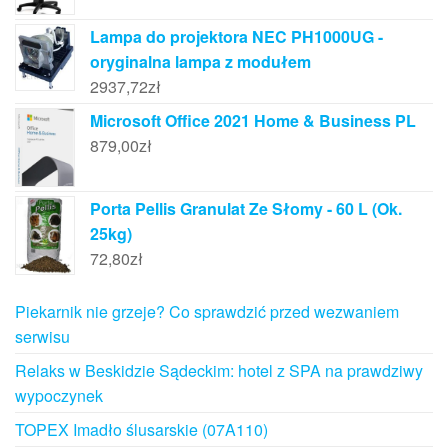
Lampa do projektora NEC PH1000UG -
oryginalna lampa z modułem
2937,72
zł
Microsoft Office 2021 Home & Business PL
879,00
zł
Porta Pellis Granulat Ze Słomy - 60 L (Ok.
25kg)
72,80
zł
Piekarnik nie grzeje? Co sprawdzić przed wezwaniem
serwisu
Relaks w Beskidzie Sądeckim: hotel z SPA na prawdziwy
wypoczynek
TOPEX Imadło ślusarskie (07A110)