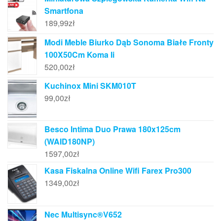
Smartfona
189,99
zł
Modi Meble Biurko Dąb Sonoma Białe Fronty
100X50Cm Koma Ii
520,00
zł
Kuchinox Mini SKM010T
99,00
zł
Besco Intima Duo Prawa 180x125cm
(WAID180NP)
1597,00
zł
Kasa Fiskalna Online Wifi Farex Pro300
1349,00
zł
Nec Multisync®V652