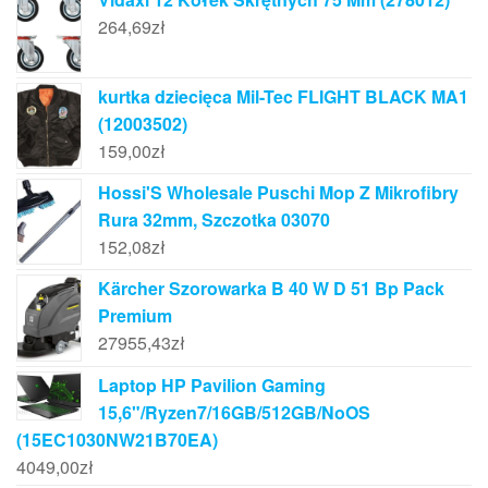
264,69
zł
kurtka dziecięca Mil-Tec FLIGHT BLACK MA1
(12003502)
159,00
zł
Hossi'S Wholesale Puschi Mop Z Mikrofibry
Rura 32mm, Szczotka 03070
152,08
zł
Kärcher Szorowarka B 40 W D 51 Bp Pack
Premium
27955,43
zł
Laptop HP Pavilion Gaming
15,6"/Ryzen7/16GB/512GB/NoOS
(15EC1030NW21B70EA)
4049,00
zł