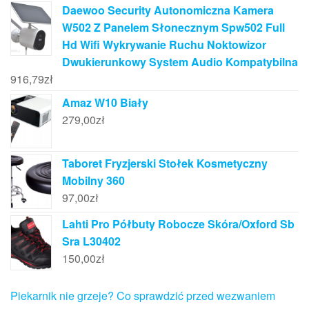
Daewoo Security Autonomiczna Kamera
W502 Z Panelem Słonecznym Spw502 Full
Hd Wifi Wykrywanie Ruchu Noktowizor
Dwukierunkowy System Audio Kompatybilna
916,79
zł
Amaz W10 Biały
279,00
zł
Taboret Fryzjerski Stołek Kosmetyczny
Mobilny 360
97,00
zł
Lahti Pro Półbuty Robocze Skóra/Oxford Sb
Sra L30402
150,00
zł
Piekarnik nie grzeje? Co sprawdzić przed wezwaniem