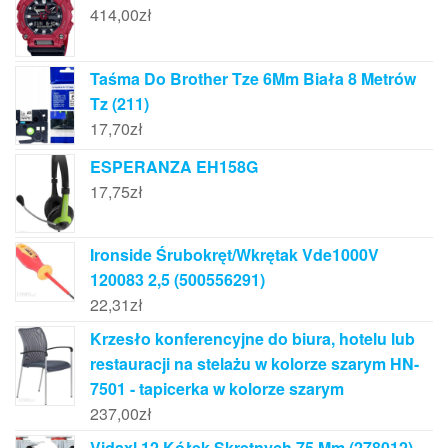
414,00
zł
Taśma Do Brother Tze 6Mm Biała 8 Metrów
Tz (211)
17,70
zł
ESPERANZA EH158G
17,75
zł
Ironside Śrubokręt/Wkrętak Vde1000V
120083 2,5 (500556291)
22,31
zł
Krzesło konferencyjne do biura, hotelu lub
restauracji na stelażu w kolorze szarym HN-
7501 - tapicerka w kolorze szarym
237,00
zł
Vidaxl 12 Kółek Skrętnych 75 Mm (278012)