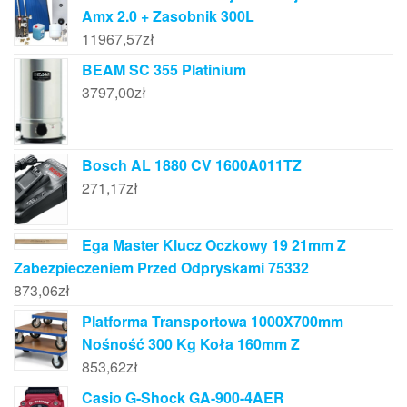
Amx 2.0 + Zasobnik 300L
11967,57
zł
BEAM SC 355 Platinium
3797,00
zł
Bosch AL 1880 CV 1600A011TZ
271,17
zł
Ega Master Klucz Oczkowy 19 21mm Z
Zabezpieczeniem Przed Odpryskami 75332
873,06
zł
Platforma Transportowa 1000X700mm
Nośność 300 Kg Koła 160mm Z
853,62
zł
Casio G-Shock GA-900-4AER