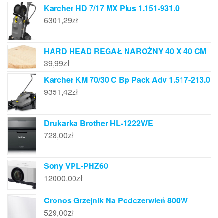
Karcher HD 7/17 MX Plus 1.151-931.0
6301,29
zł
HARD HEAD REGAŁ NAROŻNY 40 X 40 CM
39,99
zł
Karcher KM 70/30 C Bp Pack Adv 1.517-213.0
9351,42
zł
Drukarka Brother HL-1222WE
728,00
zł
Sony VPL-PHZ60
12000,00
zł
Cronos Grzejnik Na Podczerwień 800W
529,00
zł