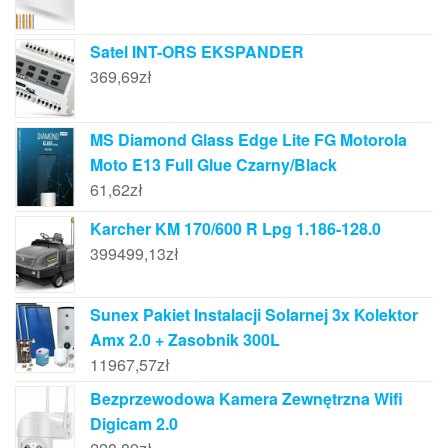
Satel INT-ORS EKSPANDER
369,69
zł
MS Diamond Glass Edge Lite FG Motorola
Moto E13 Full Glue Czarny/Black
61,62
zł
Karcher KM 170/600 R Lpg 1.186-128.0
399499,13
zł
Sunex Pakiet Instalacji Solarnej 3x Kolektor
Amx 2.0 + Zasobnik 300L
11967,57
zł
Bezprzewodowa Kamera Zewnętrzna Wifi
Digicam 2.0