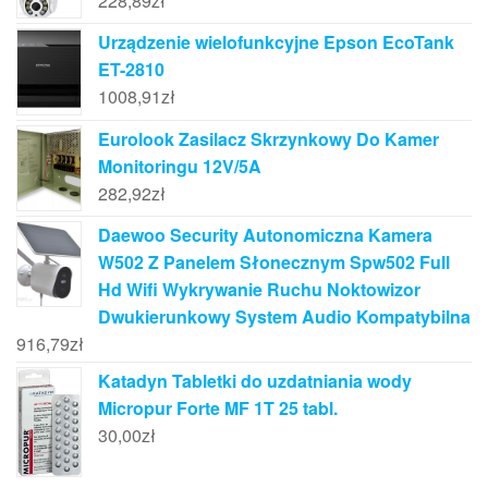
228,89
zł
Urządzenie wielofunkcyjne Epson EcoTank
ET-2810
1008,91
zł
Eurolook Zasilacz Skrzynkowy Do Kamer
Monitoringu 12V/5A
282,92
zł
Daewoo Security Autonomiczna Kamera
W502 Z Panelem Słonecznym Spw502 Full
Hd Wifi Wykrywanie Ruchu Noktowizor
Dwukierunkowy System Audio Kompatybilna
916,79
zł
Katadyn Tabletki do uzdatniania wody
Micropur Forte MF 1T 25 tabl.
30,00
zł