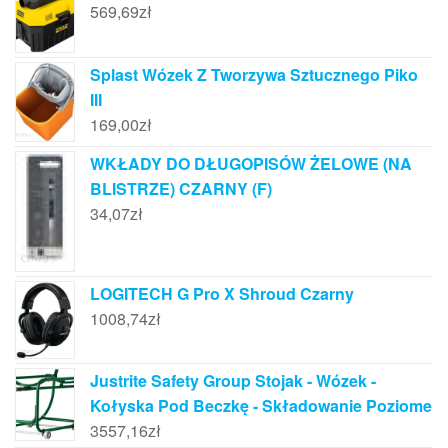
569,69
zł
Splast Wózek Z Tworzywa Sztucznego Piko
III
169,00
zł
WKŁADY DO DŁUGOPISÓW ŻELOWE (NA
BLISTRZE) CZARNY (F)
34,07
zł
LOGITECH G Pro X Shroud Czarny
1008,74
zł
Justrite Safety Group Stojak - Wózek -
Kołyska Pod Beczkę - Składowanie Poziome
3557,16
zł