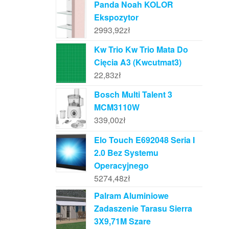
Panda Noah KOLOR
Ekspozytor
2993,92
zł
Kw Trio Kw Trio Mata Do
Cięcia A3 (Kwcutmat3)
22,83
zł
Bosch Multi Talent 3
MCM3110W
339,00
zł
Elo Touch E692048 Seria I
2.0 Bez Systemu
Operacyjnego
5274,48
zł
Palram Aluminiowe
Zadaszenie Tarasu Sierra
3X9,71M Szare