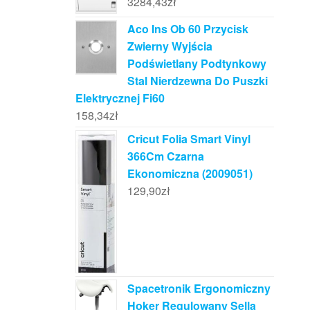
3284,43
zł
Aco Ins Ob 60 Przycisk
Zwierny Wyjścia
Podświetlany Podtynkowy
Stal Nierdzewna Do Puszki
Elektrycznej Fi60
158,34
zł
Cricut Folia Smart Vinyl
366Cm Czarna
Ekonomiczna (2009051)
129,90
zł
Spacetronik Ergonomiczny
Hoker Regulowany Sella