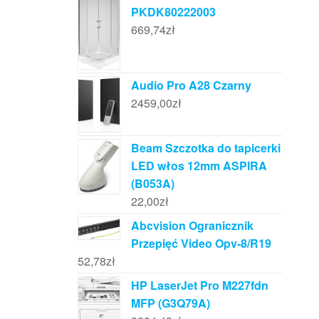
PKDK80222003
669,74
zł
Audio Pro A28 Czarny
2459,00
zł
Beam Szczotka do tapicerki
LED włos 12mm ASPIRA
(B053A)
22,00
zł
Abcvision Ogranicznik
Przepięć Video Opv-8/R19
52,78
zł
HP LaserJet Pro M227fdn
MFP (G3Q79A)