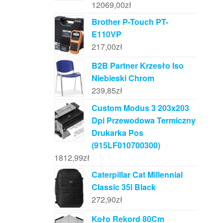
12069,00
zł
Brother P-Touch PT-
E110VP
217,00
zł
B2B Partner Krzesło Iso
Niebieski Chrom
239,85
zł
Custom Modus 3 203x203
Dpi Przewodowa Termiczny
Drukarka Pos
(915LF010700300)
1812,99
zł
Caterpillar Cat Millennial
Classic 35l Black
272,90
zł
Koło Rekord 80Cm