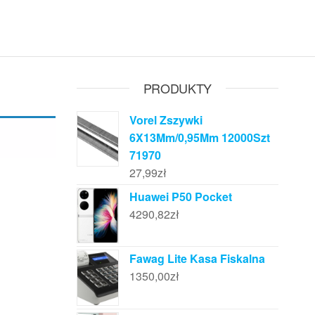
PRODUKTY
Vorel Zszywki
6X13Mm/0,95Mm 12000Szt
71970
27,99
zł
Huawei P50 Pocket
4290,82
zł
Fawag Lite Kasa Fiskalna
1350,00
zł