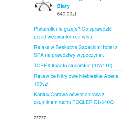
Biały
649,00
zł
Piekarnik nie grzeje? Co sprawdzić
przed wezwaniem serwisu
Relaks w Beskidzie Sądeckim: hotel z
SPA na prawdziwy wypoczynek
TOPEX Imadło ślusarskie (07A110)
Rękawice Nitrylowe Niebieskie Abena
100szt
Kanlux Oprawa oświetleniowa z
czujnikiem ruchu FOGLER DL-240O
zzzzz