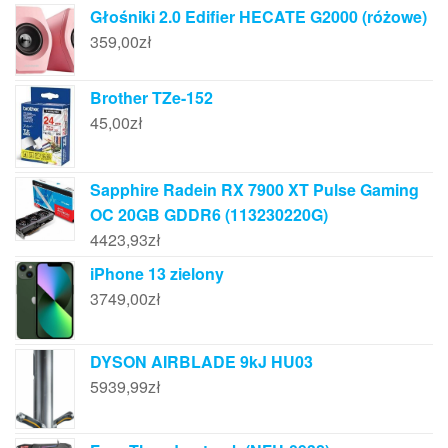
Głośniki 2.0 Edifier HECATE G2000 (różowe)
359,00
zł
Brother TZe-152
45,00
zł
Sapphire Radein RX 7900 XT Pulse Gaming
OC 20GB GDDR6 (113230220G)
4423,93
zł
iPhone 13 zielony
3749,00
zł
DYSON AIRBLADE 9kJ HU03
5939,99
zł