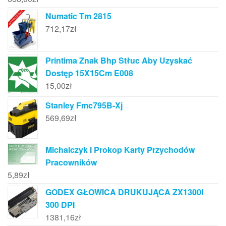
Numatic Tm 2815
712,17
zł
Printima Znak Bhp Stłuc Aby Uzyskać
Dostęp 15X15Cm E008
15,00
zł
Stanley Fmc795B-Xj
569,69
zł
Michalczyk I Prokop Karty Przychodów
Pracowników
5,89
zł
GODEX GŁOWICA DRUKUJĄCA ZX1300I
300 DPI
1381,16
zł