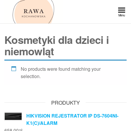
Przejdź
do
Rawa
Menu
treści
Kosmetyki dla dzieci i
niemowląt
No products were found matching your
selection.
PRODUKTY
HIKVISION REJESTRATOR IP DS-7604NI-
K1(C)/ALARM
658,00
zł