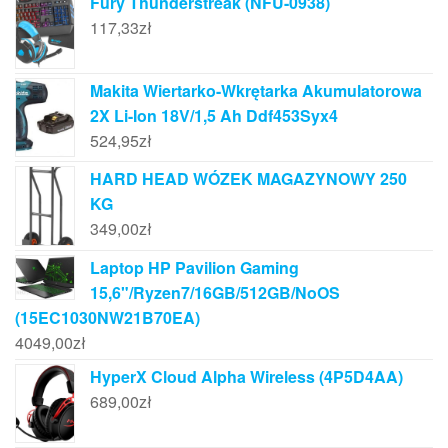
Fury Thunderstreak (NFU-0938)
117,33
zł
Makita Wiertarko-Wkrętarka Akumulatorowa
2X Li-Ion 18V/1,5 Ah Ddf453Syx4
524,95
zł
HARD HEAD WÓZEK MAGAZYNOWY 250
KG
349,00
zł
Laptop HP Pavilion Gaming
15,6"/Ryzen7/16GB/512GB/NoOS
(15EC1030NW21B70EA)
4049,00
zł
HyperX Cloud Alpha Wireless (4P5D4AA)
689,00
zł