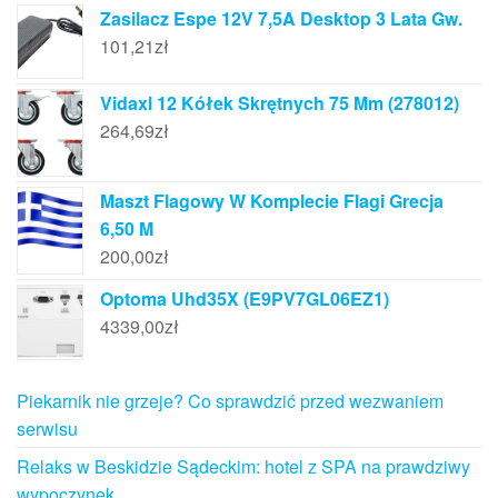
Zasilacz Espe 12V 7,5A Desktop 3 Lata Gw.
101,21
zł
Vidaxl 12 Kółek Skrętnych 75 Mm (278012)
264,69
zł
Maszt Flagowy W Komplecie Flagi Grecja
6,50 M
200,00
zł
Optoma Uhd35X (E9PV7GL06EZ1)
4339,00
zł
Piekarnik nie grzeje? Co sprawdzić przed wezwaniem
serwisu
Relaks w Beskidzie Sądeckim: hotel z SPA na prawdziwy
wypoczynek