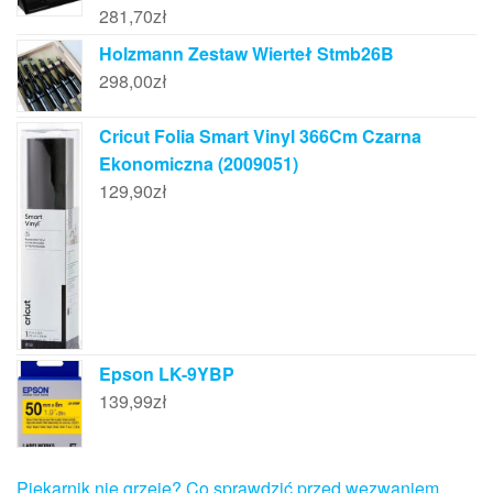
281,70
zł
Holzmann Zestaw Wierteł Stmb26B
298,00
zł
Cricut Folia Smart Vinyl 366Cm Czarna
Ekonomiczna (2009051)
129,90
zł
Epson LK-9YBP
139,99
zł
Piekarnik nie grzeje? Co sprawdzić przed wezwaniem