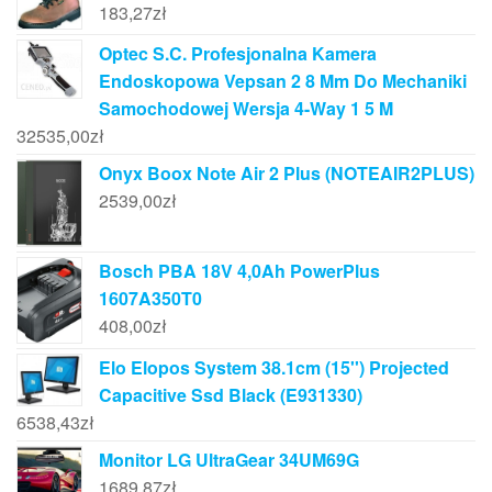
183,27
zł
Optec S.C. Profesjonalna Kamera
Endoskopowa Vepsan 2 8 Mm Do Mechaniki
Samochodowej Wersja 4-Way 1 5 M
32535,00
zł
Onyx Boox Note Air 2 Plus (NOTEAIR2PLUS)
2539,00
zł
Bosch PBA 18V 4,0Ah PowerPlus
1607A350T0
408,00
zł
Elo Elopos System 38.1cm (15'') Projected
Capacitive Ssd Black (E931330)
6538,43
zł
Monitor LG UltraGear 34UM69G
1689,87
zł