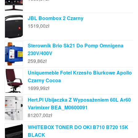
JBL Boombox 2 Czarny
1519,00
zł
Sterownik Brio Sk21 Do Pomp Omnigena
230V/400V
259,86
zł
Uniquemeble Fotel Krzesło Biurkowe Apollo
Czarny Cocoa
1699,99
zł
Hert.Pl Ubijaczka Z Wyposażeniem 60L Ar60
Varimixer BEA_M0600091
81207,00
zł
WHITEBOX TONER DO OKI B710 B720 15K
BLACK