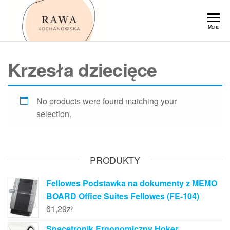
Przejdź
do
Rawa
Menu
treści
Krzesła dziecięce
No products were found matching your
selection.
PRODUKTY
Fellowes Podstawka na dokumenty z MEMO
BOARD Office Suites Fellowes (FE-104)
61,29
zł
Spacetronik Ergonomiczny Hoker