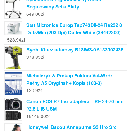
Regulowany Sella Biały
649,00
zł
Star Micronics Europ Tsp743Dii-24 Rs232 8
Dots/Mm (203 Dpi) Cutter White (39442300)
1528,94
zł
Ryobi Klucz udarowy R18IW3-0 5133002436
378,85
zł
Michalczyk & Prokop Faktura Vat-Wzór
Pełny A5 Oryginał + Kopia (103-3)
12,09
zł
Canon EOS R7 bez adaptera + RF 24-70 mm
f/2.8 L IS USM
18148,00
zł
Honeywell Bacou Annapurna S3 Hro Src