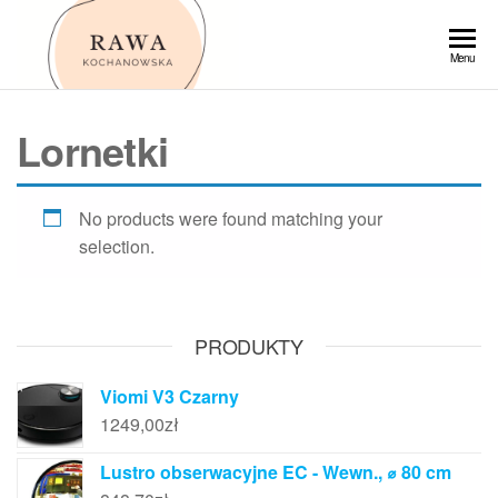
Przejdź
do
Rawa
Menu
treści
Lornetki
No products were found matching your
selection.
PRODUKTY
Viomi V3 Czarny
1249,00
zł
Lustro obserwacyjne EC - Wewn., ⌀ 80 cm