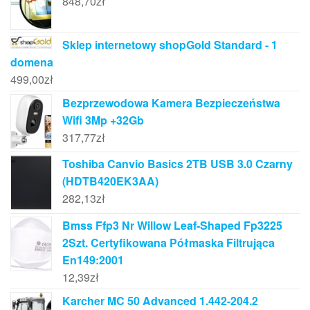
848,70
zł
Sklep internetowy shopGold Standard - 1
domena
499,00
zł
Bezprzewodowa Kamera Bezpieczeństwa
Wifi 3Mp +32Gb
317,77
zł
Toshiba Canvio Basics 2TB USB 3.0 Czarny
(HDTB420EK3AA)
282,13
zł
Bmss Ffp3 Nr Willow Leaf-Shaped Fp3225
2Szt. Certyfikowana Półmaska Filtrująca
En149:2001
12,39
zł
Karcher MC 50 Advanced 1.442-204.2