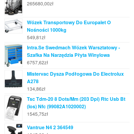
265680,00
zł
Wózek Transportowy Do Europalet O
Nośności 1000kg
549,81
zł
Intra.Se Swedmach Wózek Warsztatowy -
Szafka Na Narzędzia Płyta Winylowa
6757,62
zł
Mistervac Dysza Podłogowa Do Electrolux
A278
134,86
zł
Tsc Tdm-20 8 Dots/Mm (203 Dpi) Rtc Usb Bt
(Ios) Nfc (99082A1020002)
1545,75
zł
Vantrue N4 2 364549