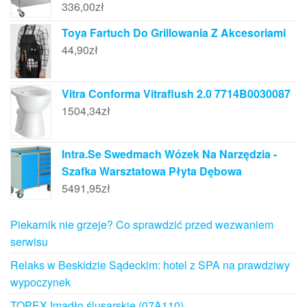
336,00
zł
Toya Fartuch Do Grillowania Z Akcesoriami
44,90
zł
Vitra Conforma Vitraflush 2.0 7714B0030087
1504,34
zł
Intra.Se Swedmach Wózek Na Narzędzia -
Szafka Warsztatowa Płyta Dębowa
5491,95
zł
Piekarnik nie grzeje? Co sprawdzić przed wezwaniem
serwisu
Relaks w Beskidzie Sądeckim: hotel z SPA na prawdziwy
wypoczynek
TOPEX Imadło ślusarskie (07A110)