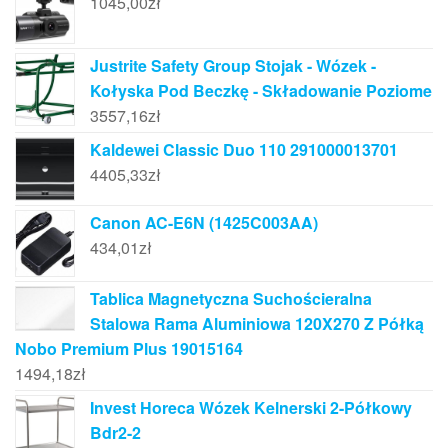
1045,00
zł
Justrite Safety Group Stojak - Wózek -
Kołyska Pod Beczkę - Składowanie Poziome
3557,16
zł
Kaldewei Classic Duo 110 291000013701
4405,33
zł
Canon AC-E6N (1425C003AA)
434,01
zł
Tablica Magnetyczna Suchościeralna
Stalowa Rama Aluminiowa 120X270 Z Półką
Nobo Premium Plus 19015164
1494,18
zł
Invest Horeca Wózek Kelnerski 2-Półkowy
Bdr2-2