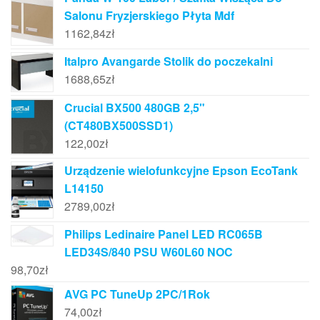
Salonu Fryzjerskiego Płyta Mdf
1162,84
zł
Italpro Avangarde Stolik do poczekalni
1688,65
zł
Crucial BX500 480GB 2,5"
(CT480BX500SSD1)
122,00
zł
Urządzenie wielofunkcyjne Epson EcoTank
L14150
2789,00
zł
Philips Ledinaire Panel LED RC065B
LED34S/840 PSU W60L60 NOC
98,70
zł
AVG PC TuneUp 2PC/1Rok
74,00
zł