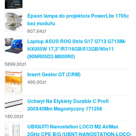
Epson lampa do projektora PowerLite 1705c
bez modułu
607,64
zł
Laptop ASUS ROG Strix G17 G713 G713IM-
HX055W 17,3"/R7/16GB/512GB/Win11
(90NR05D2-M000R0)
5899,00
zł
Insert Gestor GT (CRM)
490,00
zł
Uchwyt Na Etykiety Durable C Profi
200X40Mm Magnetyczny 171258
180,00
zł
UBIQUITI Nanostation LOCO M2 AirMax
2GHz CPE B/G (UBNT-NANOSTATION-LOCO-