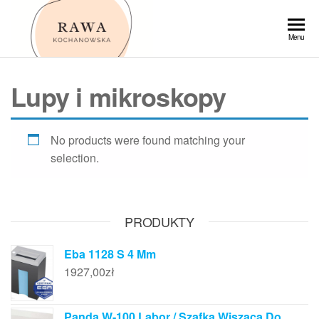
Przejdź
do
Rawa
Menu
treści
Lupy i mikroskopy
No products were found matching your
selection.
PRODUKTY
Eba 1128 S 4 Mm
1927,00
zł
Panda W-100 Labor / Szafka Wisząca Do