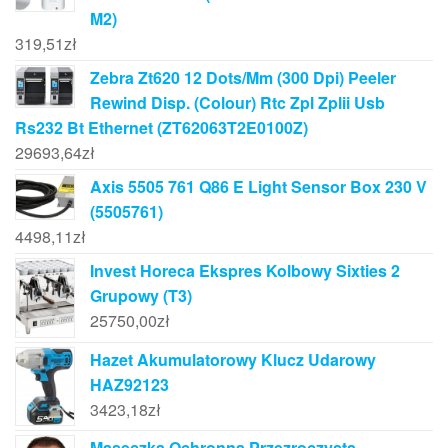
M2)
319,51
zł
Zebra Zt620 12 Dots/Mm (300 Dpi) Peeler
Rewind Disp. (Colour) Rtc Zpl Zplii Usb
Rs232 Bt Ethernet (ZT62063T2E0100Z)
29693,64
zł
Axis 5505 761 Q86 E Light Sensor Box 230 V
(5505761)
4498,11
zł
Invest Horeca Ekspres Kolbowy Sixties 2
Grupowy (T3)
25750,00
zł
Hazet Akumulatorowy Klucz Udarowy
HAZ92123
3423,18
zł
Maseczka Ochronna Przezroczysta