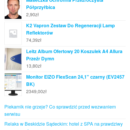
Półprzyłbica
2,90
zł
K2 Vapron Zestaw Do Regeneracji Lamp
Reflektorów
74,39
zł
Leitz Album Ofertowy 20 Koszulek A4 Allura
Przeźr Dymn
13,80
zł
Monitor EIZO FlexScan 24,1" czarny (EV2457
BK)
2349,00
zł
Piekarnik nie grzeje? Co sprawdzić przed wezwaniem
serwisu
Relaks w Beskidzie Sądeckim: hotel z SPA na prawdziwy