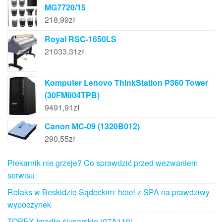
MG7720/15
218,99
zł
Royal RSC-1650LS
21033,31
zł
Komputer Lenovo ThinkStation P360 Tower
(30FM004TPB)
9491,91
zł
Canon MC-09 (1320B012)
290,55
zł
Piekarnik nie grzeje? Co sprawdzić przed wezwaniem
serwisu
Relaks w Beskidzie Sądeckim: hotel z SPA na prawdziwy
wypoczynek
TOPEX Imadło ślusarskie (07A110)