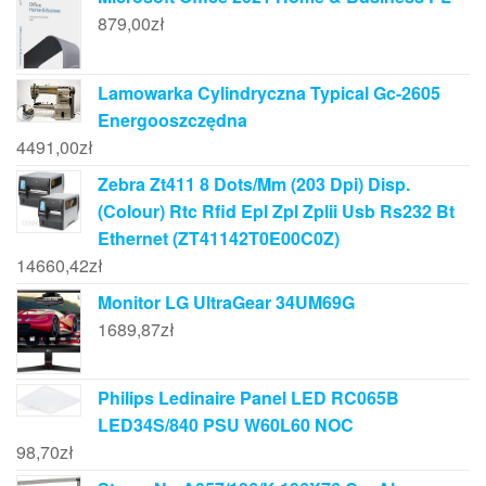
879,00
zł
Lamowarka Cylindryczna Typical Gc-2605
Energooszczędna
4491,00
zł
Zebra Zt411 8 Dots/Mm (203 Dpi) Disp.
(Colour) Rtc Rfid Epl Zpl Zplii Usb Rs232 Bt
Ethernet (ZT41142T0E00C0Z)
14660,42
zł
Monitor LG UltraGear 34UM69G
1689,87
zł
Philips Ledinaire Panel LED RC065B
LED34S/840 PSU W60L60 NOC
98,70
zł