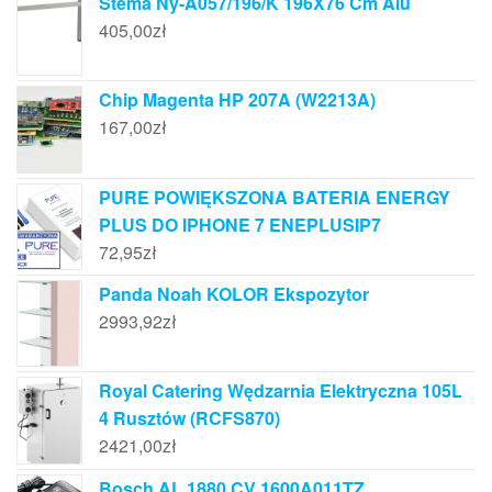
Stema Ny-A057/196/K 196X76 Cm Alu
405,00
zł
Chip Magenta HP 207A (W2213A)
167,00
zł
PURE POWIĘKSZONA BATERIA ENERGY
PLUS DO IPHONE 7 ENEPLUSIP7
72,95
zł
Panda Noah KOLOR Ekspozytor
2993,92
zł
Royal Catering Wędzarnia Elektryczna 105L
4 Rusztów (RCFS870)
2421,00
zł
Bosch AL 1880 CV 1600A011TZ