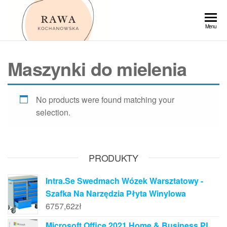
Przejdź
do
Rawa
Menu
treści
Maszynki do mielenia
No products were found matching your
selection.
PRODUKTY
Intra.Se Swedmach Wózek Warsztatowy -
Szafka Na Narzędzia Płyta Winylowa
6757,62
zł
Microsoft Office 2021 Home & Business PL