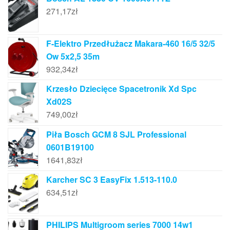
271,17
zł
F-Elektro Przedłużacz Makara-460 16/5 32/5
Ow 5x2,5 35m
932,34
zł
Krzesło Dziecięce Spacetronik Xd Spc
Xd02S
749,00
zł
Piła Bosch GCM 8 SJL Professional
0601B19100
1641,83
zł
Karcher SC 3 EasyFix 1.513-110.0
634,51
zł
PHILIPS Multigroom series 7000 14w1