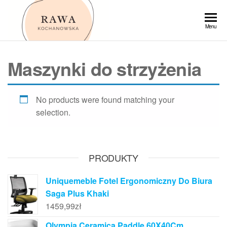
Przejdź
do
Rawa
Menu
treści
Maszynki do strzyżenia
No products were found matching your
selection.
PRODUKTY
Uniquemeble Fotel Ergonomiczny Do Biura
Saga Plus Khaki
1459,99
zł
Olympia Ceramica Paddle 60X40Cm