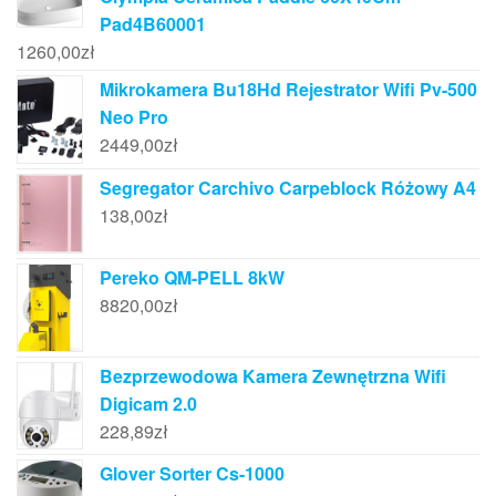
Pad4B60001
1260,00
zł
Mikrokamera Bu18Hd Rejestrator Wifi Pv-500
Neo Pro
2449,00
zł
Segregator Carchivo Carpeblock Różowy A4
138,00
zł
Pereko QM-PELL 8kW
8820,00
zł
Bezprzewodowa Kamera Zewnętrzna Wifi
Digicam 2.0
228,89
zł
Glover Sorter Cs-1000