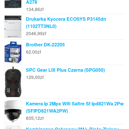
A278
134,86
zł
Drukarka Kyocera ECOSYS P3145dn
(1102TT3NL0)
2046,99
zł
Brother DK-22205
62,00
zł
SPC Gear LIX Plus Czarna (SPG050)
129,00
zł
Kamera Ip 2Mpx Wifi Safire Sf Ipd821Wa 2Pw
(SFIPD821WA2PW)
835,12
zł