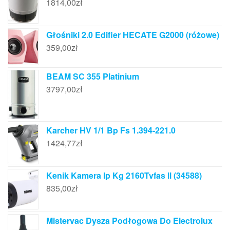
1814,00
zł
Głośniki 2.0 Edifier HECATE G2000 (różowe)
359,00
zł
BEAM SC 355 Platinium
3797,00
zł
Karcher HV 1/1 Bp Fs 1.394-221.0
1424,77
zł
Kenik Kamera Ip Kg 2160Tvfas Il (34588)
835,00
zł
Mistervac Dysza Podłogowa Do Electrolux