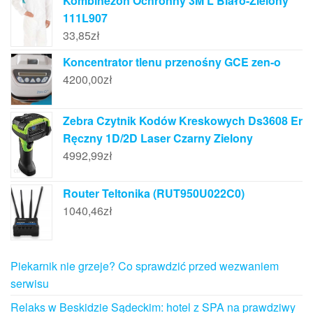
Kombinezon Ochronny 3M L Biało-Zielony
111L907
33,85
zł
Koncentrator tlenu przenośny GCE zen-o
4200,00
zł
Zebra Czytnik Kodów Kreskowych Ds3608 Er
Ręczny 1D/2D Laser Czarny Zielony
4992,99
zł
Router Teltonika (RUT950U022C0)
1040,46
zł
Piekarnik nie grzeje? Co sprawdzić przed wezwaniem
serwisu
Relaks w Beskidzie Sądeckim: hotel z SPA na prawdziwy