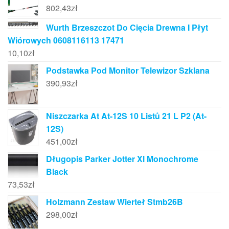
802,43
zł
Wurth Brzeszczot Do Cięcia Drewna I Płyt
Wiórowych 0608116113 17471
10,10
zł
Podstawka Pod Monitor Telewizor Szklana
390,93
zł
Niszczarka At At-12S 10 Listů 21 L P2 (At-
12S)
451,00
zł
Długopis Parker Jotter Xl Monochrome
Black
73,53
zł
Holzmann Zestaw Wierteł Stmb26B
298,00
zł