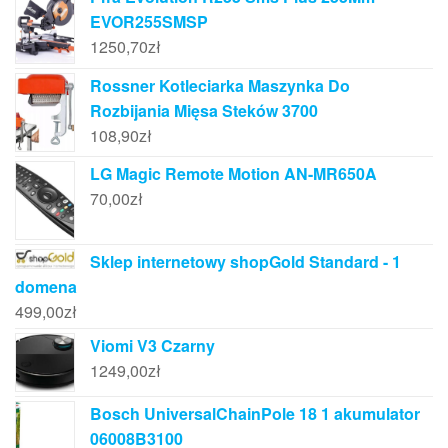
EVOR255SMSP
1250,70
zł
Rossner Kotleciarka Maszynka Do
Rozbijania Mięsa Steków 3700
108,90
zł
LG Magic Remote Motion AN-MR650A
70,00
zł
Sklep internetowy shopGold Standard - 1
domena
499,00
zł
Viomi V3 Czarny
1249,00
zł
Bosch UniversalChainPole 18 1 akumulator
06008B3100