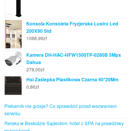
Konsola Konsoleta Fryzjerska Lustro Led
200X90 Std
1088,99
zł
Kamera DH-HAC-HFW1500TP-0280B 5Mpx
Dahua
278,00
zł
Hsi Zaślepka Plastikowa Czarna 40*20Mm
0,86
zł
Piekarnik nie grzeje? Co sprawdzić przed wezwaniem
serwisu
Relaks w Beskidzie Sądeckim: hotel z SPA na prawdziwy
wypoczynek