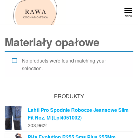
Przejdź
do
Rawa
Menu
treści
Materiały opałowe
No products were found matching your
selection.
PRODUKTY
Lahti Pro Spodnie Robocze Jeansowe Slim
Fit Roz. M (Lpl4051002)
203,96
zł
Piła Evolution R255 Sms Plus 255Mm