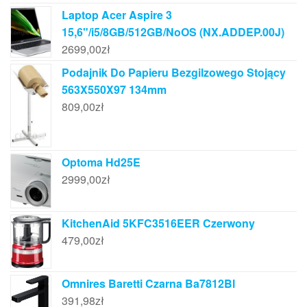
Laptop Acer Aspire 3
15,6"/i5/8GB/512GB/NoOS (NX.ADDEP.00J)
2699,00
zł
Podajnik Do Papieru Bezgilzowego Stojący
563X550X97 134mm
809,00
zł
Optoma Hd25E
2999,00
zł
KitchenAid 5KFC3516EER Czerwony
479,00
zł
Omnires Baretti Czarna Ba7812Bl
391,98
zł