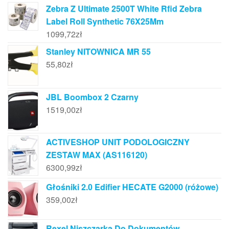
Zebra Z Ultimate 2500T White Rfid Zebra
Label Roll Synthetic 76X25Mm
1099,72
zł
Stanley NITOWNICA MR 55
55,80
zł
JBL Boombox 2 Czarny
1519,00
zł
ACTIVESHOP UNIT PODOLOGICZNY
ZESTAW MAX (AS116120)
6300,99
zł
Głośniki 2.0 Edifier HECATE G2000 (różowe)
359,00
zł
Rexel Niszczarka Do Dokumentów