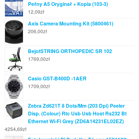
Pełny A5 Oryginał + Kopia (103-3)
12,09
zł
Axis Camera Mounting Kit (5800461)
206,00
zł
BejotSTRING ORTHOPEDIC SR 102
1769,00
zł
Casio GST-B400D -1AER
1709,00
zł
Zebra Zd621T 8 Dots/Mm (203 Dpi) Peeler
Disp. (Colour) Rtc Usb Usb Host Rs232 Bt
Ethernet Wi-Fi Grey (ZD6A14231EL02EZ)
4254,69
zł