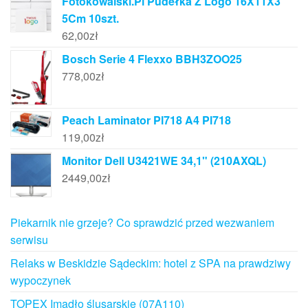
Fotokowalski.Pl Pudełka Z Logo 16X11X3
5Cm 10szt.
62,00
zł
Bosch Serie 4 Flexxo BBH3ZOO25
778,00
zł
Peach Laminator Pl718 A4 Pl718
119,00
zł
Monitor Dell U3421WE 34,1" (210AXQL)
2449,00
zł
Piekarnik nie grzeje? Co sprawdzić przed wezwaniem
serwisu
Relaks w Beskidzie Sądeckim: hotel z SPA na prawdziwy
wypoczynek
TOPEX Imadło ślusarskie (07A110)