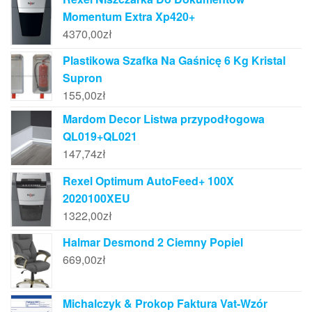
Momentum Extra Xp420+
4370,00
zł
Plastikowa Szafka Na Gaśnicę 6 Kg Kristal
Supron
155,00
zł
Mardom Decor Listwa przypodłogowa
QL019+QL021
147,74
zł
Rexel Optimum AutoFeed+ 100X
2020100XEU
1322,00
zł
Halmar Desmond 2 Ciemny Popiel
669,00
zł
Michalczyk & Prokop Faktura Vat-Wzór