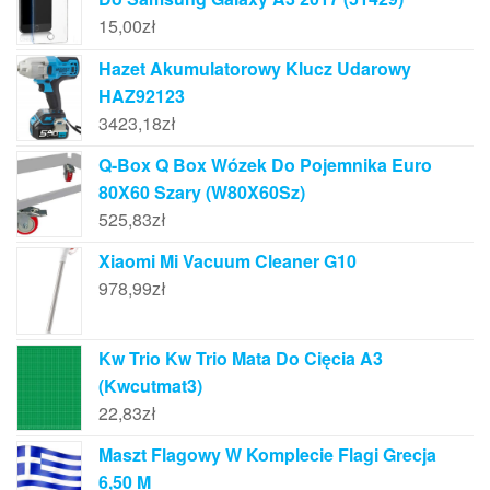
15,00
zł
Hazet Akumulatorowy Klucz Udarowy
HAZ92123
3423,18
zł
Q-Box Q Box Wózek Do Pojemnika Euro
80X60 Szary (W80X60Sz)
525,83
zł
Xiaomi Mi Vacuum Cleaner G10
978,99
zł
Kw Trio Kw Trio Mata Do Cięcia A3
(Kwcutmat3)
22,83
zł
Maszt Flagowy W Komplecie Flagi Grecja
6,50 M