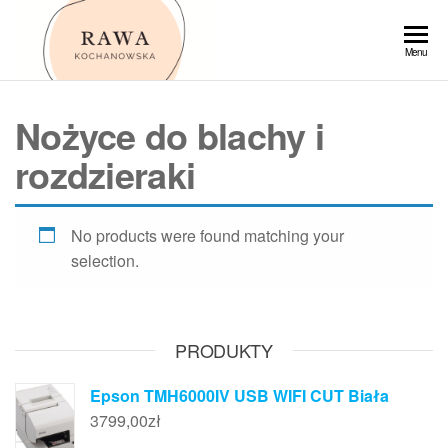
Przejdź
do
Rawa
Menu
treści
Nożyce do blachy i
rozdzieraki
No products were found matching your
selection.
PRODUKTY
Epson TMH6000IV USB WIFI CUT Biała
3799,00
zł