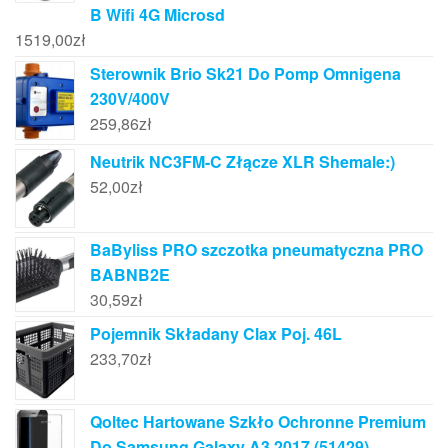
B Wifi 4G Microsd
1519,00
zł
Sterownik Brio Sk21 Do Pomp Omnigena
230V/400V
259,86
zł
Neutrik NC3FM-C Złącze XLR Shemale:)
52,00
zł
BaByliss PRO szczotka pneumatyczna PRO
BABNB2E
30,59
zł
Pojemnik Składany Clax Poj. 46L
233,70
zł
Qoltec Hartowane Szkło Ochronne Premium
Do Samsung Galaxy A3 2017 (51429)