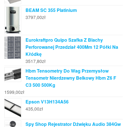
BEAM SC 355 Platinium
3797,00
zł
Eurokraftpro Quipo Szafka Z Blachy
Perforowanej Przedział 400Mm 12 Półki Na
Kłódkę
3517,80
zł
Hbm Tensometry Do Wag Przemysłow
Tensometr Nierdzewny Belkowy Hbm Z6 F
C3 500 500Kg
1599,00
zł
Epson V13H134A56
435,00
zł
Spy Shop Rejestrator Dźwięku Audio 384Gw