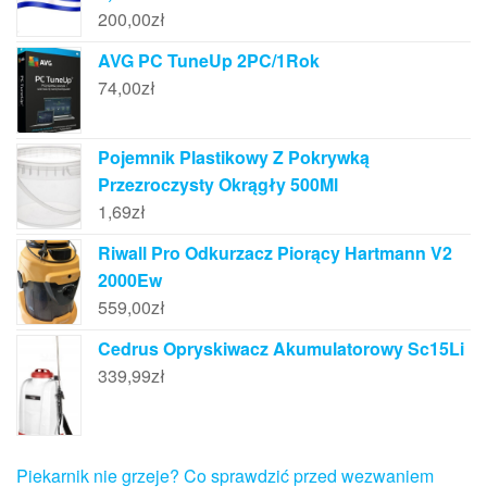
200,00
zł
AVG PC TuneUp 2PC/1Rok
74,00
zł
Pojemnik Plastikowy Z Pokrywką
Przezroczysty Okrągły 500Ml
1,69
zł
Riwall Pro Odkurzacz Piorący Hartmann V2
2000Ew
559,00
zł
Cedrus Opryskiwacz Akumulatorowy Sc15Li
339,99
zł
Piekarnik nie grzeje? Co sprawdzić przed wezwaniem