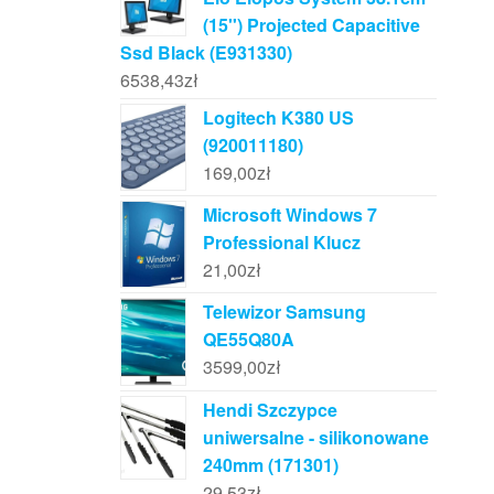
(15'') Projected Capacitive
Ssd Black (E931330)
6538,43
zł
Logitech K380 US
(920011180)
169,00
zł
Microsoft Windows 7
Professional Klucz
21,00
zł
Telewizor Samsung
QE55Q80A
3599,00
zł
Hendi Szczypce
uniwersalne - silikonowane
240mm (171301)
29,53
zł