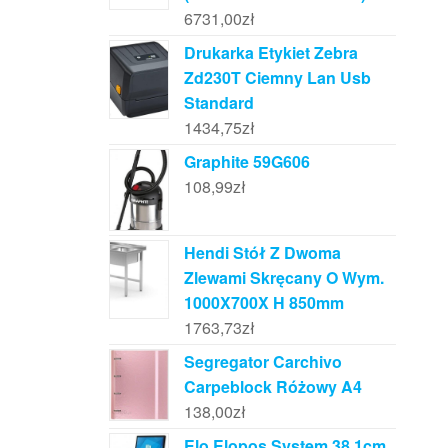
6731,00
zł
Drukarka Etykiet Zebra
Zd230T Ciemny Lan Usb
Standard
1434,75
zł
Graphite 59G606
108,99
zł
Hendi Stół Z Dwoma
Zlewami Skręcany O Wym.
1000X700X H 850mm
1763,73
zł
Segregator Carchivo
Carpeblock Różowy A4
138,00
zł
Elo Elopos System 38.1cm