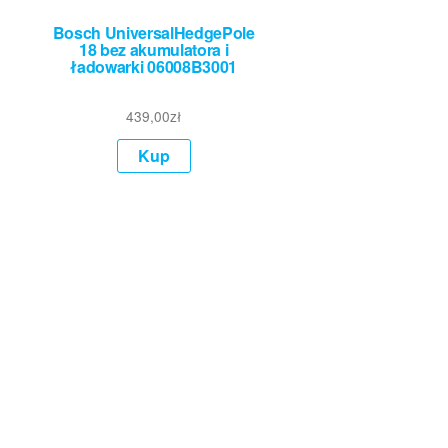
Bosch UniversalHedgePole
18 bez akumulatora i
ładowarki 06008B3001
439,00
zł
Kup