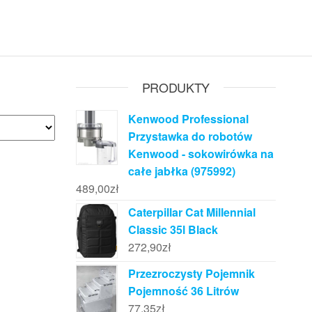
PRODUKTY
Kenwood Professional
Przystawka do robotów
Kenwood - sokowirówka na
całe jabłka (975992)
489,00
zł
Caterpillar Cat Millennial
Classic 35l Black
272,90
zł
Przezroczysty Pojemnik
Pojemność 36 Litrów
77,35
zł