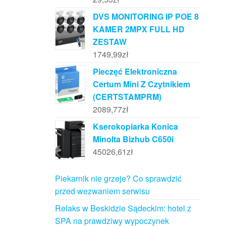
DVS MONITORING IP POE 8
KAMER 2MPX FULL HD
ZESTAW
1749,99
zł
Pieczęć Elektroniczna
Certum Mini Z Czytnikiem
(CERTSTAMPRM)
2089,77
zł
Kserokopiarka Konica
Minolta Bizhub C650i
45026,61
zł
Piekarnik nie grzeje? Co sprawdzić
przed wezwaniem serwisu
Relaks w Beskidzie Sądeckim: hotel z
SPA na prawdziwy wypoczynek