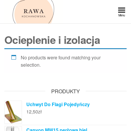
Przejdź
do
Rawa
Menu
treści
Ocieplenie i izolacja
No products were found matching your
selection.
PRODUKTY
Uchwyt Do Flagi Pojedyńczy
12,50
zł
Canyon MW15 perłowa biel