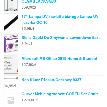
OLGABLACKSQ80
859,00
zł
171 Lampa UV i światła białego Lampa UV -
liczarka GC-10
15,99
zł
Stella Gąbki Do Zmywania Lawendowe 5szt.
5,94
zł
Microsoft MS Office 2019 Home & Student
127,90
zł
Neo Klucz Płasko-Oczkowy 9337
34,85
zł
Curver Meble ogrodowe CORFU Set Grafit
1279,00
zł