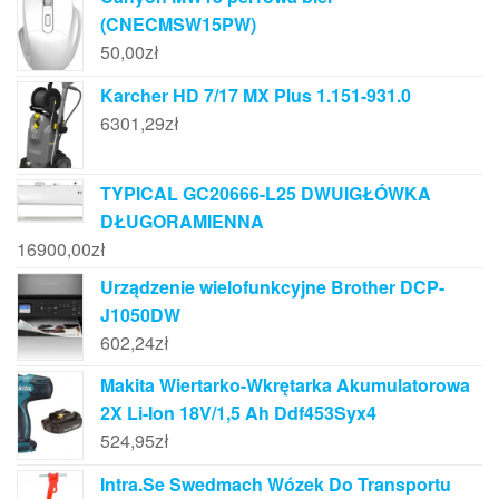
(CNECMSW15PW)
50,00
zł
Karcher HD 7/17 MX Plus 1.151-931.0
6301,29
zł
TYPICAL GC20666-L25 DWUIGŁÓWKA
DŁUGORAMIENNA
16900,00
zł
Urządzenie wielofunkcyjne Brother DCP-
J1050DW
602,24
zł
Makita Wiertarko-Wkrętarka Akumulatorowa
2X Li-Ion 18V/1,5 Ah Ddf453Syx4
524,95
zł
Intra.Se Swedmach Wózek Do Transportu