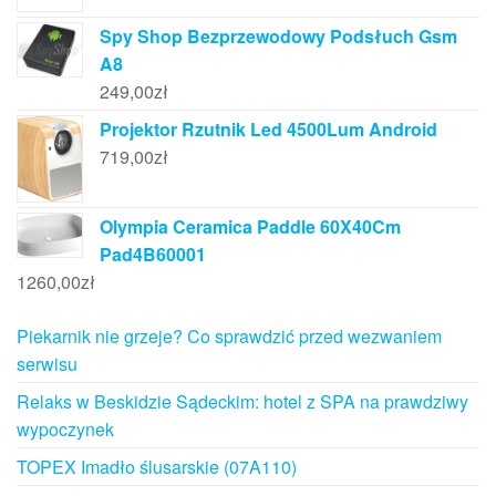
Spy Shop Bezprzewodowy Podsłuch Gsm
A8
249,00
zł
Projektor Rzutnik Led 4500Lum Android
719,00
zł
Olympia Ceramica Paddle 60X40Cm
Pad4B60001
1260,00
zł
Piekarnik nie grzeje? Co sprawdzić przed wezwaniem
serwisu
Relaks w Beskidzie Sądeckim: hotel z SPA na prawdziwy
wypoczynek
TOPEX Imadło ślusarskie (07A110)