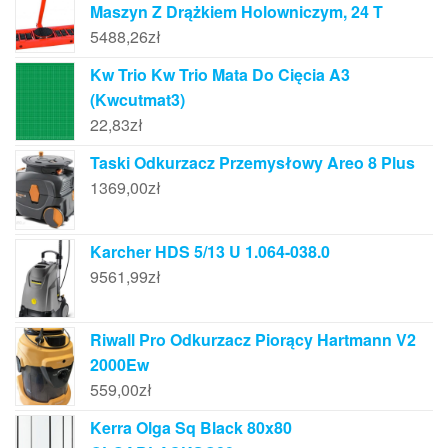
Maszyn Z Drążkiem Holowniczym, 24 T
5488,26
zł
Kw Trio Kw Trio Mata Do Cięcia A3
(Kwcutmat3)
22,83
zł
Taski Odkurzacz Przemysłowy Areo 8 Plus
1369,00
zł
Karcher HDS 5/13 U 1.064-038.0
9561,99
zł
Riwall Pro Odkurzacz Piorący Hartmann V2
2000Ew
559,00
zł
Kerra Olga Sq Black 80x80