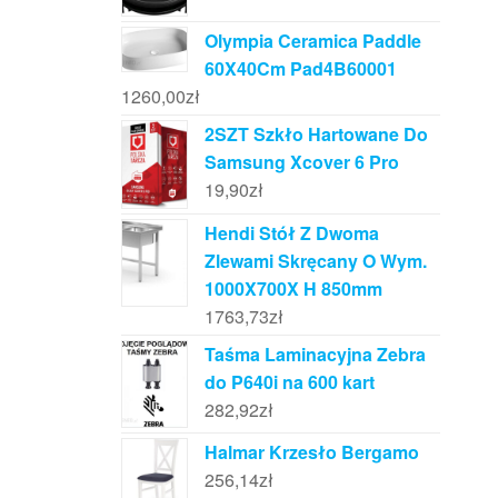
Olympia Ceramica Paddle
60X40Cm Pad4B60001
1260,00
zł
2SZT Szkło Hartowane Do
Samsung Xcover 6 Pro
19,90
zł
Hendi Stół Z Dwoma
Zlewami Skręcany O Wym.
1000X700X H 850mm
1763,73
zł
Taśma Laminacyjna Zebra
do P640i na 600 kart
282,92
zł
Halmar Krzesło Bergamo
256,14
zł