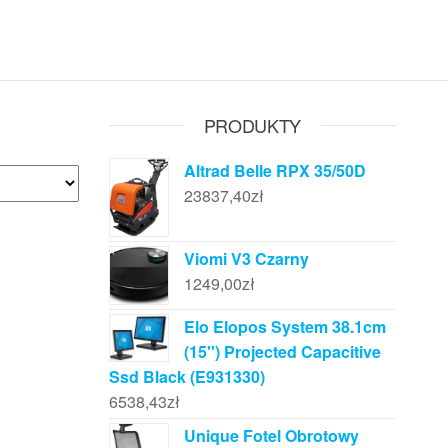
PRODUKTY
Altrad Belle RPX 35/50D
23837,40
zł
Viomi V3 Czarny
1249,00
zł
Elo Elopos System 38.1cm
(15'') Projected Capacitive
Ssd Black (E931330)
6538,43
zł
Unique Fotel Obrotowy