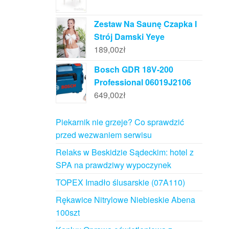
Zestaw Na Saunę Czapka I
Strój Damski Yeye
189,00
zł
Bosch GDR 18V-200
Professional 06019J2106
649,00
zł
Piekarnik nie grzeje? Co sprawdzić
przed wezwaniem serwisu
Relaks w Beskidzie Sądeckim: hotel z
SPA na prawdziwy wypoczynek
TOPEX Imadło ślusarskie (07A110)
Rękawice Nitrylowe Niebieskie Abena
100szt