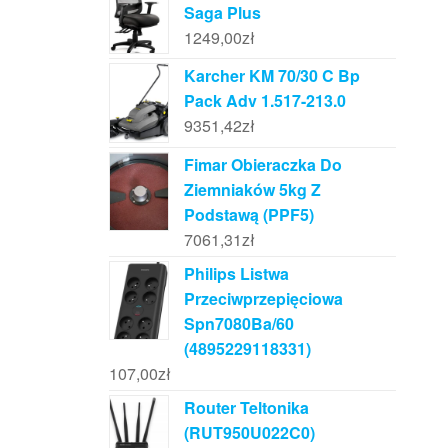
Saga Plus
1249,00
zł
Karcher KM 70/30 C Bp
Pack Adv 1.517-213.0
9351,42
zł
Fimar Obieraczka Do
Ziemniaków 5kg Z
Podstawą (PPF5)
7061,31
zł
Philips Listwa
Przeciwprzepięciowa
Spn7080Ba/60
(4895229118331)
107,00
zł
Router Teltonika
(RUT950U022C0)