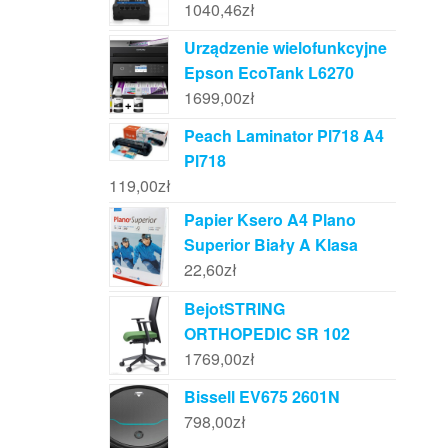
1040,46
zł
Urządzenie wielofunkcyjne
Epson EcoTank L6270
1699,00
zł
Peach Laminator Pl718 A4
Pl718
119,00
zł
Papier Ksero A4 Plano
Superior Biały A Klasa
22,60
zł
BejotSTRING
ORTHOPEDIC SR 102
1769,00
zł
Bissell EV675 2601N
798,00
zł