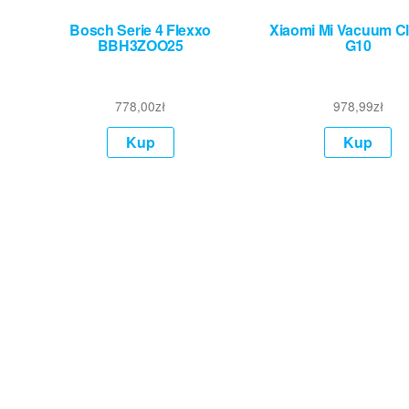
Bosch Serie 4 Flexxo
Xiaomi Mi Vacuum C
BBH3ZOO25
G10
778,00
zł
978,99
zł
Kup
Kup