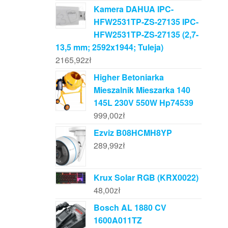
Kamera DAHUA IPC-
HFW2531TP-ZS-27135 IPC-
HFW2531TP-ZS-27135 (2,7-
13,5 mm; 2592x1944; Tuleja)
2165,92
zł
Higher Betoniarka
Mieszalnik Mieszarka 140
145L 230V 550W Hp74539
999,00
zł
Ezviz B08HCMH8YP
289,99
zł
Krux Solar RGB (KRX0022)
48,00
zł
Bosch AL 1880 CV
1600A011TZ