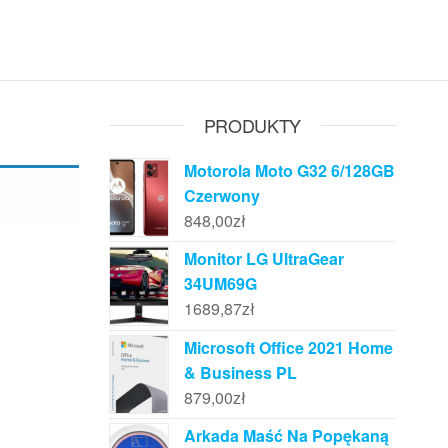
PRODUKTY
Motorola Moto G32 6/128GB
Czerwony
848,00
zł
Monitor LG UltraGear
34UM69G
1689,87
zł
Microsoft Office 2021 Home
& Business PL
879,00
zł
Arkada Maść Na Popękaną