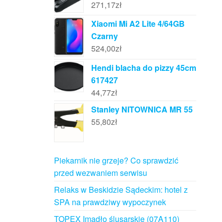
271,17
zł
Xiaomi Mi A2 Lite 4/64GB
Czarny
524,00
zł
Hendi blacha do pizzy 45cm
617427
44,77
zł
Stanley NITOWNICA MR 55
55,80
zł
Piekarnik nie grzeje? Co sprawdzić
przed wezwaniem serwisu
Relaks w Beskidzie Sądeckim: hotel z
SPA na prawdziwy wypoczynek
TOPEX Imadło ślusarskie (07A110)