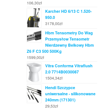
106,30
zł
Karcher HD 6/13 C 1.520-
950.0
3178,00
zł
Hbm Tensometry Do Wag
Przemysłow Tensometr
Nierdzewny Belkowy Hbm
Z6 F C3 500 500Kg
1599,00
zł
Vitra Conforma Vitraflush
2.0 7714B0030087
1504,34
zł
Hendi Szczypce
uniwersalne - silikonowane
240mm (171301)
29,53
zł