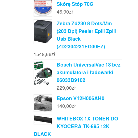
Skórę Stóp 70G
46,90
zł
Zebra Zd230 8 Dots/Mm
(203 Dpi) Peeler Eplii Zplii
Usb Black
(ZD2304231EG00EZ)
1548,66
zł
Bosch UniversalVac 18 bez
akumulatora i ładowarki
06033B9102
229,00
zł
Epson V12H006AH0
140,00
zł
WHITEBOX 1X TONER DO
KYOCERA TK-895 12K
BLACK