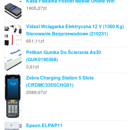
Kasa Fiskalna Posnet Mobile Online Wifi
1905,27
zł
Vidaxl Wciągarka Elektryczna 12 V (1360 Kg)
Sterowanie Bezprzewodowe (210231)
651,11
zł
Pelikan Gumka Do Ścierania As30
(GUK0190368)
3,61
zł
Zebra Charging Station 5 Slots
(CRDMC335SCHG01)
2089,07
zł
Epson ELPAP11