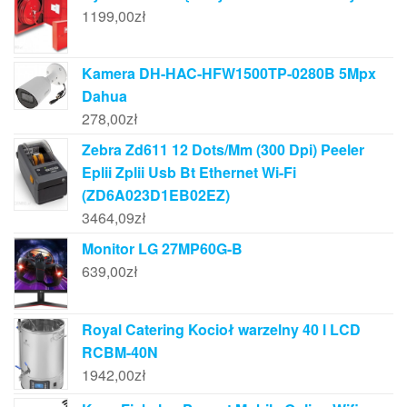
1199,00
zł
Kamera DH-HAC-HFW1500TP-0280B 5Mpx
Dahua
278,00
zł
Zebra Zd611 12 Dots/Mm (300 Dpi) Peeler
Eplii Zplii Usb Bt Ethernet Wi-Fi
(ZD6A023D1EB02EZ)
3464,09
zł
Monitor LG 27MP60G-B
639,00
zł
Royal Catering Kocioł warzelny 40 l LCD
RCBM-40N
1942,00
zł