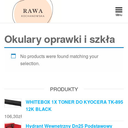
Przejdź
do
Rawa
Menu
treści
Okulary oprawki i szkła
No products were found matching your
selection.
PRODUKTY
WHITEBOX 1X TONER DO KYOCERA TK-895
12K BLACK
106,30
zł
Hydrant Wewnętrzny Dn25 Podstawowy