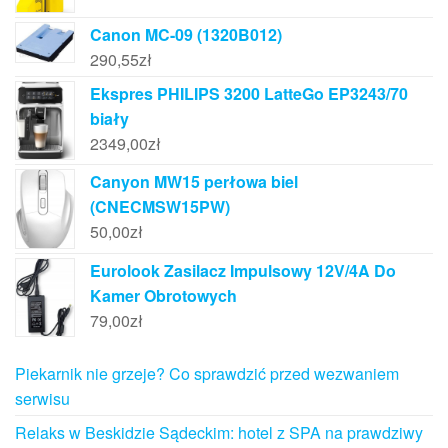
Canon MC-09 (1320B012)
290,55
zł
Ekspres PHILIPS 3200 LatteGo EP3243/70
biały
2349,00
zł
Canyon MW15 perłowa biel
(CNECMSW15PW)
50,00
zł
Eurolook Zasilacz Impulsowy 12V/4A Do
Kamer Obrotowych
79,00
zł
Piekarnik nie grzeje? Co sprawdzić przed wezwaniem
serwisu
Relaks w Beskidzie Sądeckim: hotel z SPA na prawdziwy