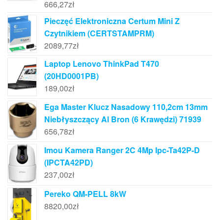
666,27
zł
Pieczęć Elektroniczna Certum Mini Z
Czytnikiem (CERTSTAMPRM)
2089,77
zł
Laptop Lenovo ThinkPad T470
(20HD0001PB)
189,00
zł
Ega Master Klucz Nasadowy 110,2cm 13mm
Niebłyszczący Al Bron (6 Krawędzi) 71939
656,78
zł
Imou Kamera Ranger 2C 4Mp Ipc-Ta42P-D
(IPCTA42PD)
237,00
zł
Pereko QM-PELL 8kW
8820,00
zł