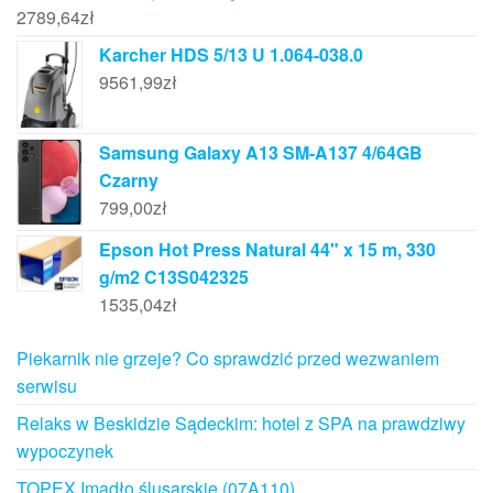
2789,64
zł
Karcher HDS 5/13 U 1.064-038.0
9561,99
zł
Samsung Galaxy A13 SM-A137 4/64GB
Czarny
799,00
zł
Epson Hot Press Natural 44" x 15 m, 330
g/m2 C13S042325
1535,04
zł
Piekarnik nie grzeje? Co sprawdzić przed wezwaniem
serwisu
Relaks w Beskidzie Sądeckim: hotel z SPA na prawdziwy
wypoczynek
TOPEX Imadło ślusarskie (07A110)