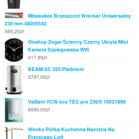
Milwaukee Brzeszczot Wrecker Uniwersalny
230 mm 48005542
565,20
zł
Onshop Zegar Ścienny Czarny Ukryta Mini
Kamera Szpiegowska Wifi
417,99
zł
BEAM SC 355 Platinium
3797,00
zł
Vaillant VCW eco TEC pro 236/5 10021899
6090,00
zł
Wenko Półka Kuchenna Narożna Na
Przyprawy Loft