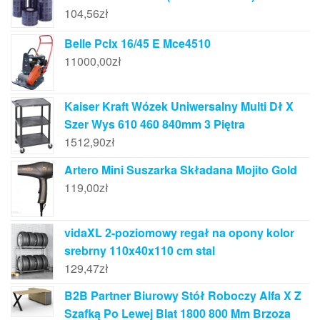
104,56
zł
Belle Pclx 16/45 E Mce4510
11000,00
zł
Kaiser Kraft Wózek Uniwersalny Multi Dł X
Szer Wys 610 460 840mm 3 Piętra
1512,90
zł
Artero Mini Suszarka Składana Mojito Gold
119,00
zł
vidaXL 2-poziomowy regał na opony kolor
srebrny 110x40x110 cm stal
129,47
zł
B2B Partner Biurowy Stół Roboczy Alfa X Z
Szafką Po Lewej Blat 1800 800 Mm Brzoza