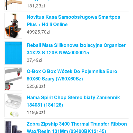
181,33
zł
Novitus Kasa Samoobsługowa Smartpos
Plus + Hd Ii Online
49925,70
zł
Reball Mata Silikonowa Izolacyjna Organizer
34X23 S 120B NWA0000015
37,49
zł
Q-Box Q Box Wózek Do Pojemnika Euro
80X60 Szary (W80X60Sz)
525,83
zł
Hama Spirit Chop Stereo biały Zamiennik
184081 (184126)
119,90
zł
Zebra Zipship 3400 Thermal Transfer Ribbon
Wax/Resin 131Mm (03400BK13145)