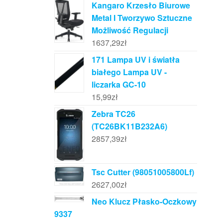
Kangaro Krzesło Biurowe
Metal I Tworzywo Sztuczne
Możliwość Regulacji
1637,29
zł
171 Lampa UV i światła
białego Lampa UV -
liczarka GC-10
15,99
zł
Zebra TC26
(TC26BK11B232A6)
2857,39
zł
Tsc Cutter (98051005800Lf)
2627,00
zł
Neo Klucz Płasko-Oczkowy
9337