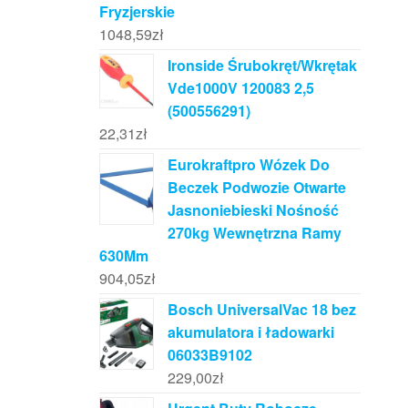
Fryzjerskie
1048,59
zł
Ironside Śrubokręt/Wkrętak
Vde1000V 120083 2,5
(500556291)
22,31
zł
Eurokraftpro Wózek Do
Beczek Podwozie Otwarte
Jasnoniebieski Nośność
270kg Wewnętrzna Ramy
630Mm
904,05
zł
Bosch UniversalVac 18 bez
akumulatora i ładowarki
06033B9102
229,00
zł