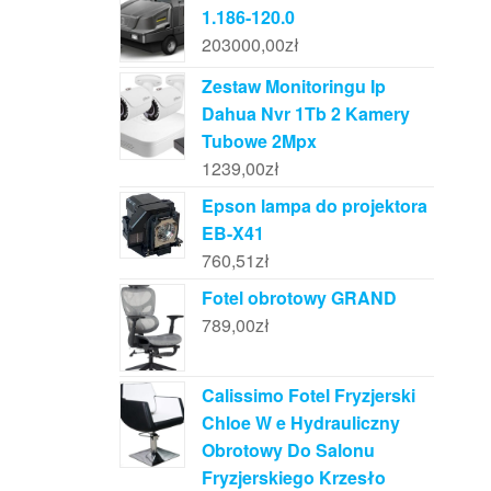
1.186-120.0
203000,00
zł
Zestaw Monitoringu Ip
Dahua Nvr 1Tb 2 Kamery
Tubowe 2Mpx
1239,00
zł
Epson lampa do projektora
EB-X41
760,51
zł
Fotel obrotowy GRAND
789,00
zł
Calissimo Fotel Fryzjerski
Chloe W e Hydrauliczny
Obrotowy Do Salonu
Fryzjerskiego Krzesło