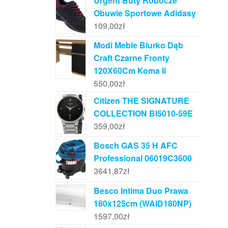
Urgent Buty Robocze
Obuwie Sportowe Adidasy
109,00
zł
Modi Meble Biurko Dąb
Craft Czarne Fronty
120X60Cm Koma Ii
550,00
zł
Citizen THE SIGNATURE
COLLECTION BI5010-59E
359,00
zł
Bosch GAS 35 H AFC
Professional 06019C3600
3641,87
zł
Besco Intima Duo Prawa
180x125cm (WAID180NP)
1597,00
zł