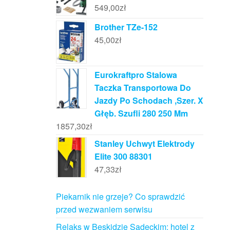
549,00
zł
Brother TZe-152
45,00
zł
Eurokraftpro Stalowa
Taczka Transportowa Do
Jazdy Po Schodach ,Szer. X
Głęb. Szufli 280 250 Mm
1857,30
zł
Stanley Uchwyt Elektrody
Elite 300 88301
47,33
zł
Piekarnik nie grzeje? Co sprawdzić
przed wezwaniem serwisu
Relaks w Beskidzie Sądeckim: hotel z