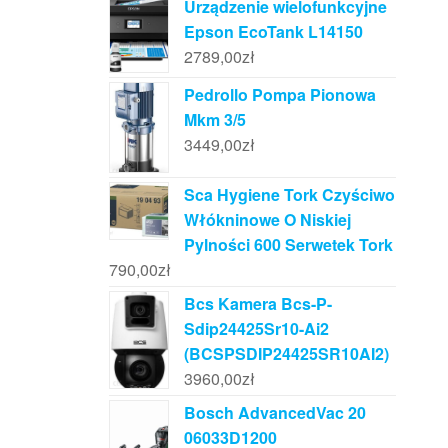
Urządzenie wielofunkcyjne
Epson EcoTank L14150
2789,00
zł
Pedrollo Pompa Pionowa
Mkm 3/5
3449,00
zł
Sca Hygiene Tork Czyściwo
Włókninowe O Niskiej
Pylności 600 Serwetek Tork
790,00
zł
Bcs Kamera Bcs-P-
Sdip24425Sr10-Ai2
(BCSPSDIP24425SR10AI2)
3960,00
zł
Bosch AdvancedVac 20
06033D1200