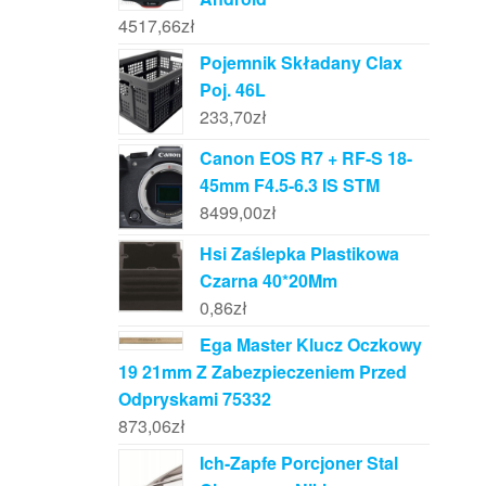
4517,66
zł
Pojemnik Składany Clax
Poj. 46L
233,70
zł
Canon EOS R7 + RF-S 18-
45mm F4.5-6.3 IS STM
8499,00
zł
Hsi Zaślepka Plastikowa
Czarna 40*20Mm
0,86
zł
Ega Master Klucz Oczkowy
19 21mm Z Zabezpieczeniem Przed
Odpryskami 75332
873,06
zł
Ich-Zapfe Porcjoner Stal