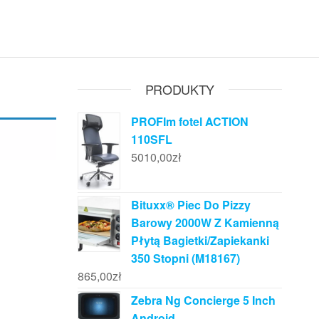
PRODUKTY
PROFIm fotel ACTION
110SFL
5010,00
zł
Bituxx® Piec Do Pizzy
Barowy 2000W Z Kamienną
Płytą Bagietki/Zapiekanki
350 Stopni (M18167)
865,00
zł
Zebra Ng Concierge 5 Inch
Android