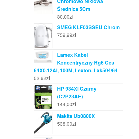
Chromowo Niklowa
Średnica 5Cm
30,00
zł
SMEG KLF03SSEU Chrom
759,99
zł
Lamex Kabel
Koncentryczny Rg6 Ccs
64X0.12Al, 100M, Lexton. Lxk504/64
52,62
zł
HP 934Xl Czarny
(C2P23AE)
144,00
zł
Makita Ub0800X
538,00
zł