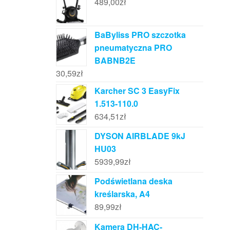
489,00
zł
BaByliss PRO szczotka
pneumatyczna PRO
BABNB2E
30,59
zł
Karcher SC 3 EasyFix
1.513-110.0
634,51
zł
DYSON AIRBLADE 9kJ
HU03
5939,99
zł
Podświetlana deska
kreślarska, A4
89,99
zł
Kamera DH-HAC-