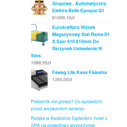
Grupowy , Automatyczny
Elektra Belle Epoque Q1
81009,10
zł
Eurokraftpro Wózek
Magazynowy Stal Rama Dł
X Szer 810 610mm Do
Skrzynek Ustawiania W
Stos
1088,55
zł
Fawag Lite Kasa Fiskalna
1350,00
zł
Piekarnik nie grzeje? Co sprawdzić
przed wezwaniem serwisu
Relaks w Beskidzie Sądeckim: hotel z
SPA na prawdziwy wypoczynek