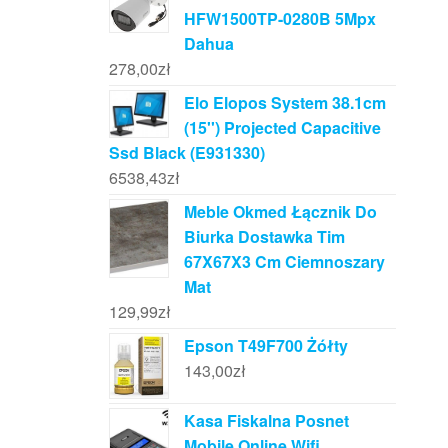
HFW1500TP-0280B 5Mpx
Dahua
278,00
zł
Elo Elopos System 38.1cm
(15'') Projected Capacitive
Ssd Black (E931330)
6538,43
zł
Meble Okmed Łącznik Do
Biurka Dostawka Tim
67X67X3 Cm Ciemnoszary
Mat
129,99
zł
Epson T49F700 Żółty
143,00
zł
Kasa Fiskalna Posnet
Mobile Online Wifi