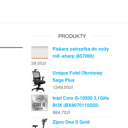
PRODUKTY
Fiskars ostrzałka do noży
roll -sharp (857000)
39,00
zł
Unique Fotel Obrotowy
Saga Plus
1249,00
zł
Intel Core i5-10500 3,1GHz
BOX (BX8070110500)
984,70
zł
Zipro One S Gold