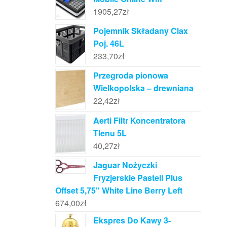
1905,27
zł
Pojemnik Składany Clax
Poj. 46L
233,70
zł
Przegroda pionowa
Wielkopolska – drewniana
22,42
zł
Aerti Filtr Koncentratora
Tlenu 5L
40,27
zł
Jaguar Nożyczki
Fryzjerskie Pastell Plus
Offset 5,75" White Line Berry Left
674,00
zł
Ekspres Do Kawy 3-