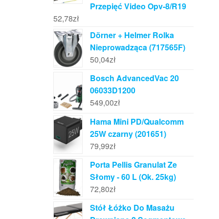
Przepięć Video Opv-8/R19
52,78
zł
Dörner + Helmer Rolka
Nieprowadząca (717565F)
50,04
zł
Bosch AdvancedVac 20
06033D1200
549,00
zł
Hama Mini PD/Qualcomm
25W czarny (201651)
79,99
zł
Porta Pellis Granulat Ze
Słomy - 60 L (Ok. 25kg)
72,80
zł
Stół Łóżko Do Masażu