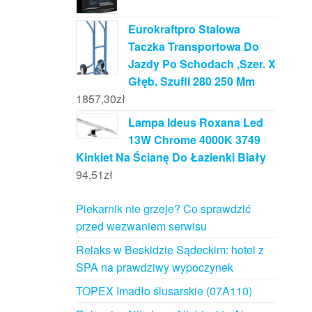
Eurokraftpro Stalowa
Taczka Transportowa Do
Jazdy Po Schodach ,Szer. X
Głęb. Szufli 280 250 Mm
1857,30
zł
Lampa Ideus Roxana Led
13W Chrome 4000K 3749
Kinkiet Na Ścianę Do Łazienki Biały
94,51
zł
Piekarnik nie grzeje? Co sprawdzić
przed wezwaniem serwisu
Relaks w Beskidzie Sądeckim: hotel z
SPA na prawdziwy wypoczynek
TOPEX Imadło ślusarskie (07A110)