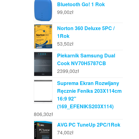
Bluetooth Go! 1 Rok
99,00
zł
Norton 360 Deluxe 5PC /
1Rok
53,50
zł
Piekarnik Samsung Dual
Cook NV70H5787CB
2399,00
zł
Suprema Ekran Rozwijany
Ręcznie Feniks 203X114cm
16:9 92"
(169_EFENIKS203X114)
806,30
zł
AVG PC TuneUp 2PC/1Rok
74,00
zł