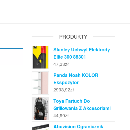
PRODUKTY
Stanley Uchwyt Elektrody
Elite 300 88301
47,33
zł
Panda Noah KOLOR
Ekspozytor
2993,92
zł
Toya Fartuch Do
Grillowania Z Akcesoriami
44,90
zł
Abcvision Ogranicznik