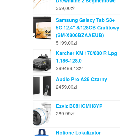
Drewniane 2 Segmentowe
359,00
zł
Samsung Galaxy Tab S8+
5G 12.4" 8/128GB Grafitowy
(SM-X806BZAAEUB)
5199,00
zł
Karcher KM 170/600 R Lpg
1.186-128.0
399499,13
zł
Audio Pro A28 Czarny
2459,00
zł
Ezviz B08HCMH8YP
289,99
zł
Notione Lokalizator