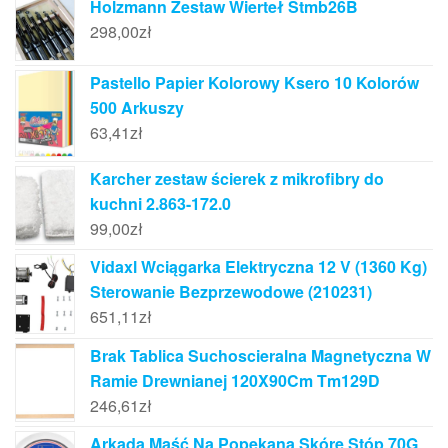
Holzmann Zestaw Wierteł Stmb26B
298,00
zł
Pastello Papier Kolorowy Ksero 10 Kolorów
500 Arkuszy
63,41
zł
Karcher zestaw ścierek z mikrofibry do
kuchni 2.863-172.0
99,00
zł
Vidaxl Wciągarka Elektryczna 12 V (1360 Kg)
Sterowanie Bezprzewodowe (210231)
651,11
zł
Brak Tablica Suchoscieralna Magnetyczna W
Ramie Drewnianej 120X90Cm Tm129D
246,61
zł
Arkada Maść Na Popękaną Skórę Stóp 70G