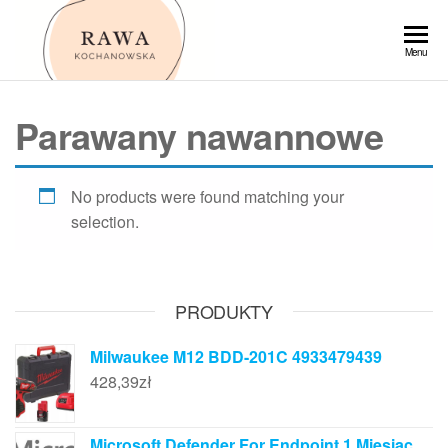
Przejdź
do
Rawa
Menu
treści
Parawany nawannowe
No products were found matching your
selection.
PRODUKTY
Milwaukee M12 BDD-201C 4933479439
428,39
zł
Microsoft Defender For Endpoint 1 Miesiąc