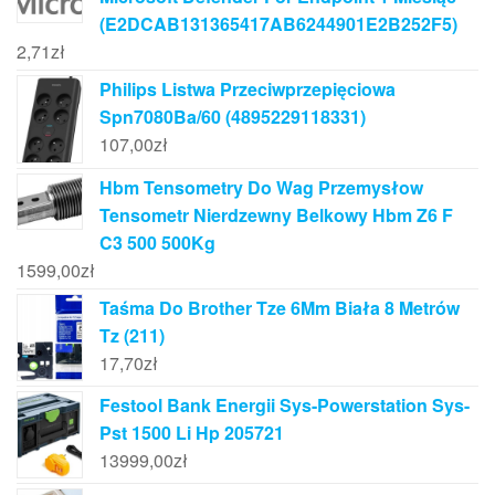
(E2DCAB131365417AB6244901E2B252F5)
2,71
zł
Philips Listwa Przeciwprzepięciowa
Spn7080Ba/60 (4895229118331)
107,00
zł
Hbm Tensometry Do Wag Przemysłow
Tensometr Nierdzewny Belkowy Hbm Z6 F
C3 500 500Kg
1599,00
zł
Taśma Do Brother Tze 6Mm Biała 8 Metrów
Tz (211)
17,70
zł
Festool Bank Energii Sys-Powerstation Sys-
Pst 1500 Li Hp 205721
13999,00
zł