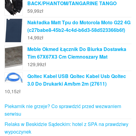
BACK/PHANTOM/TANGARINE TANGO
59,99
zł
Nakładka Matt Tpu do Motorola Moto G22 4G
(c27babe8-45b2-4c4d-b6d3-58d523366b6f)
14,99
zł
Meble Okmed Łącznik Do Biurka Dostawka
Tim 67X67X3 Cm Ciemnoszary Mat
129,99
zł
Qoltec Kabel USB Qoltec Kabel Usb Qoltec
3.0 Do Drukarki Am/bm 2m (27611)
10,15
zł
Piekarnik nie grzeje? Co sprawdzić przed wezwaniem
serwisu
Relaks w Beskidzie Sądeckim: hotel z SPA na prawdziwy
wypoczynek