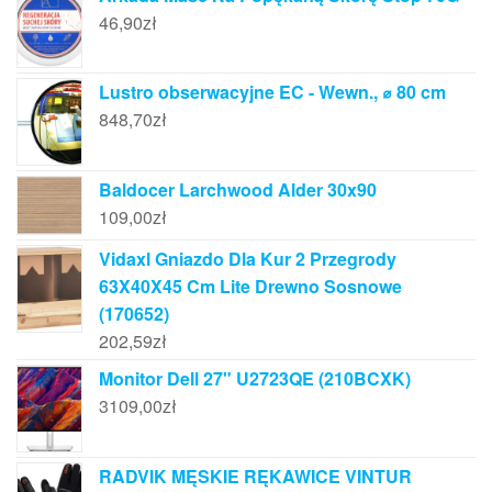
46,90
zł
Lustro obserwacyjne EC - Wewn., ⌀ 80 cm
848,70
zł
Baldocer Larchwood Alder 30x90
109,00
zł
Vidaxl Gniazdo Dla Kur 2 Przegrody
63X40X45 Cm Lite Drewno Sosnowe
(170652)
202,59
zł
Monitor Dell 27" U2723QE (210BCXK)
3109,00
zł
RADVIK MĘSKIE RĘKAWICE VINTUR