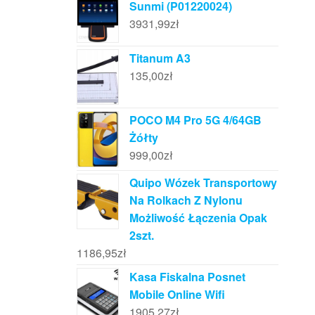
Sunmi (P01220024)
3931,99
zł
Titanum A3
135,00
zł
POCO M4 Pro 5G 4/64GB
Żółty
999,00
zł
Quipo Wózek Transportowy
Na Rolkach Z Nylonu
Możliwość Łączenia Opak
2szt.
1186,95
zł
Kasa Fiskalna Posnet
Mobile Online Wifi
1905,27
zł