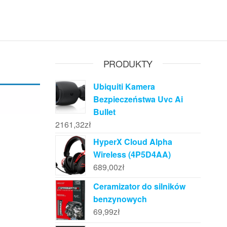
PRODUKTY
Ubiquiti Kamera
Bezpieczeństwa Uvc Ai
Bullet
2161,32
zł
HyperX Cloud Alpha
Wireless (4P5D4AA)
689,00
zł
Ceramizator do silników
benzynowych
69,99
zł