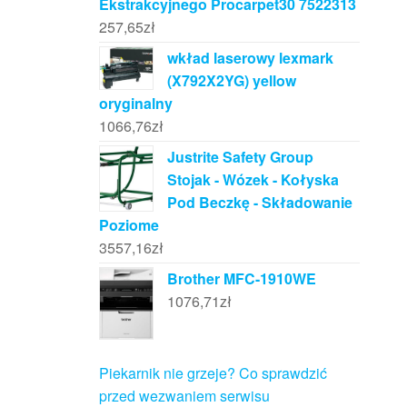
Ekstrakcyjnego Procarpet30 7522313
257,65
zł
wkład laserowy lexmark
(X792X2YG) yellow
oryginalny
1066,76
zł
Justrite Safety Group
Stojak - Wózek - Kołyska
Pod Beczkę - Składowanie
Poziome
3557,16
zł
Brother MFC-1910WE
1076,71
zł
Piekarnik nie grzeje? Co sprawdzić
przed wezwaniem serwisu