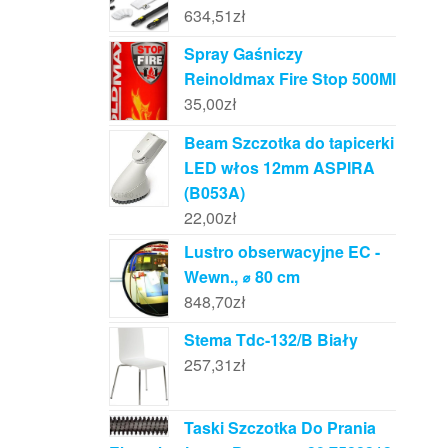
634,51
zł
Spray Gaśniczy
Reinoldmax Fire Stop 500Ml
35,00
zł
Beam Szczotka do tapicerki
LED włos 12mm ASPIRA
(B053A)
22,00
zł
Lustro obserwacyjne EC -
Wewn., ⌀ 80 cm
848,70
zł
Stema Tdc-132/B Biały
257,31
zł
Taski Szczotka Do Prania