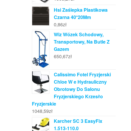
Hsi Zaślepka Plastikowa
Czarna 40*20Mm
0,86
zł
Wiz Wózek Schodowy,
Transportowy, Na Butle Z
Gazem
650,67
zł
Calissimo Fotel Fryzjerski
Chloe W e Hydrauliczny
Obrotowy Do Salonu
Fryzjerskiego Krzesło
Fryzjerskie
1048,59
zł
Karcher SC 3 EasyFix
1.513-110.0