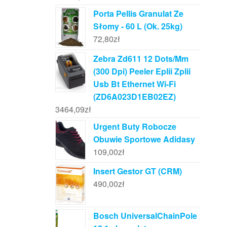
Porta Pellis Granulat Ze
Słomy - 60 L (Ok. 25kg)
72,80
zł
Zebra Zd611 12 Dots/Mm
(300 Dpi) Peeler Eplii Zplii
Usb Bt Ethernet Wi-Fi
(ZD6A023D1EB02EZ)
3464,09
zł
Urgent Buty Robocze
Obuwie Sportowe Adidasy
109,00
zł
Insert Gestor GT (CRM)
490,00
zł
Bosch UniversalChainPole