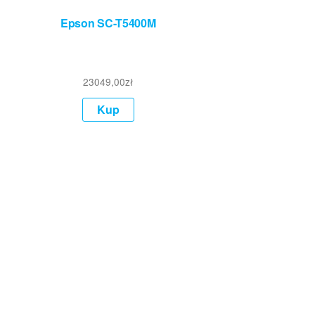
Epson SC-T5400M
23049,00
zł
Kup