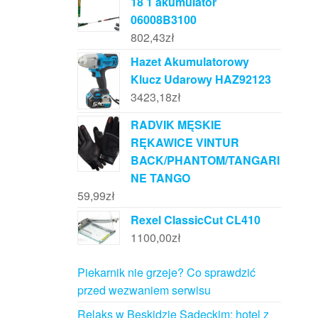
18 1 akumulator
06008B3100
802,43
zł
Hazet Akumulatorowy
Klucz Udarowy HAZ92123
3423,18
zł
RADVIK MĘSKIE
RĘKAWICE VINTUR
BACK/PHANTOM/TANGARI
NE TANGO
59,99
zł
Rexel ClassicCut CL410
1100,00
zł
Piekarnik nie grzeje? Co sprawdzić
przed wezwaniem serwisu
Relaks w Beskidzie Sądeckim: hotel z