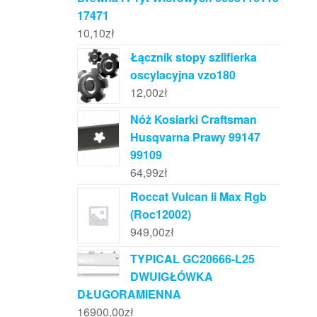
17471
10,10
zł
Łącznik stopy szlifierka
oscylacyjna vzo180
12,00
zł
Nóż Kosiarki Craftsman
Husqvarna Prawy 99147
99109
64,99
zł
Roccat Vulcan Ii Max Rgb
(Roc12002)
949,00
zł
TYPICAL GC20666-L25
DWUIGŁÓWKA
DŁUGORAMIENNA
16900,00
zł