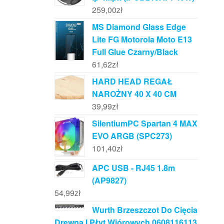
259,00
zł
MS Diamond Glass Edge
Lite FG Motorola Moto E13
Full Glue Czarny/Black
61,62
zł
HARD HEAD REGAŁ
NAROŻNY 40 X 40 CM
39,99
zł
SilentiumPC Spartan 4 MAX
EVO ARGB (SPC273)
101,40
zł
APC USB - RJ45 1.8m
(AP9827)
54,99
zł
Wurth Brzeszczot Do Cięcia
Drewna I Płyt Wiórowych 0608116113