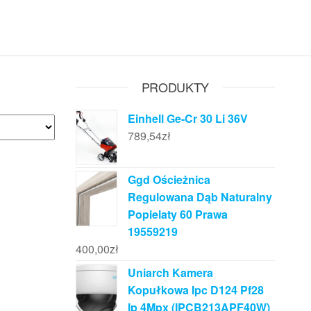
PRODUKTY
Einhell Ge-Cr 30 Li 36V
789,54
zł
Ggd Ościeżnica
Regulowana Dąb Naturalny
Popielaty 60 Prawa
19559219
400,00
zł
Uniarch Kamera
Kopułkowa Ipc D124 Pf28
Ip 4Mpx (IPCB213APF40W)